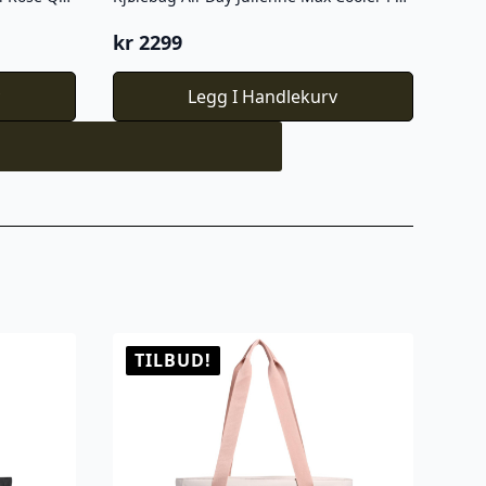
kr
2299
v
Legg I Handlekurv
TILBUD!