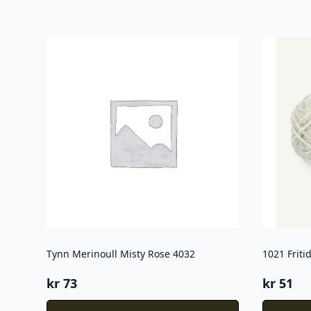
Tynn Merinoull Misty Rose 4032
1021 Friti
kr
73
kr
51