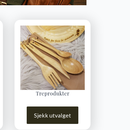
Treprodukter
Sjekk utvalget