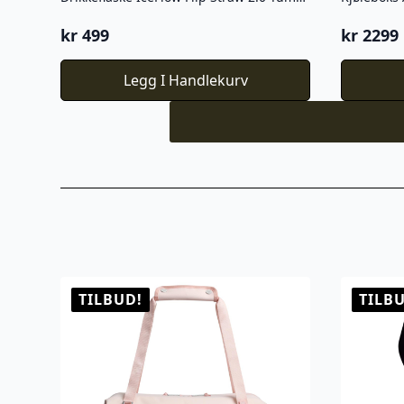
kr
499
kr
2299
Legg I Handlekurv
TILBUD!
TILB