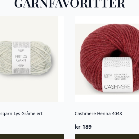
GARNFAVORITTER
dsgarn Lys Gråmelert
Cashmere Henna 4048
kr
189