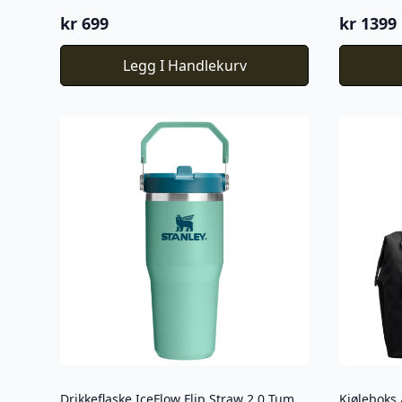
kr
699
kr
1399
Legg I Handlekurv
Drikkeflaske IceFlow Flip Straw 2.0 Tumbler Spring Green 0,41L