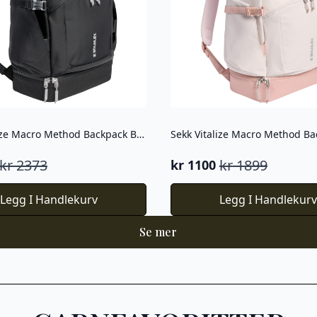
Sekk Vitalize Macro Method Backpack Black 29,2L
kr
2373
kr
1899
kr
1100
elig
nde
Opprinnelig
Nåværende
pris
pris
Legg I Handlekurv
Legg I Handlekur
var:
er:
kr 1899.
kr 1100.
Se mer