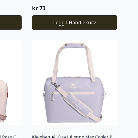
kr
73
v
Legg I Handlekurv
Kjøleboks All-Day Julienne Maxi Rose Quartz 18,9 L
Kjølebag All-Day Julienne Max Cooler Purple Dust 18,9L