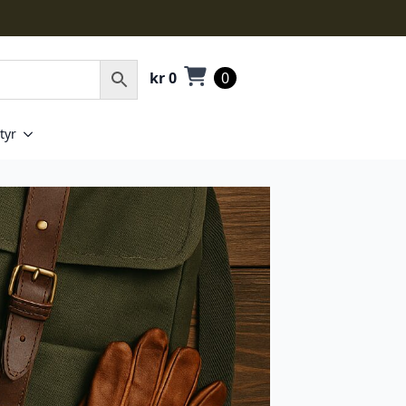
kr
0
0
tyr