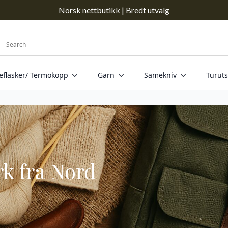
Norsk nettbutikk | Bredt utvalg
eflasker/ Termokopp
Garn
Samekniv
Turuts
k fra Nord