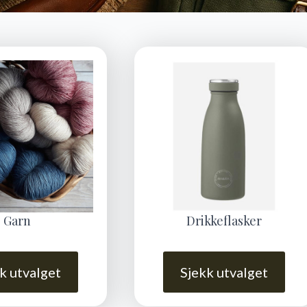
Garn
Drikkeflasker
k utvalget
Sjekk utvalget