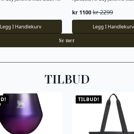
kr
2299
kr
1100
Opprinnelig
Nåværende
pris
pris
Legg I Handlekurv
Legg I Handlekur
var:
er:
kr 2299.
kr 1100.
Se mer
TILBUD
UD!
TILBUD!