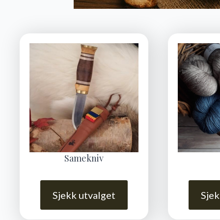
Samekniv
Sjekk utvalget
Sjek