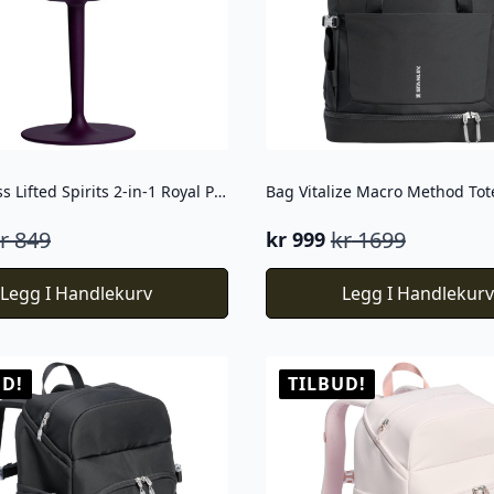
Coktailglass Lifted Spirits 2-in-1 Royal Purple Haze 0,42 L
r
849
kr
1699
kr
999
elig
nde
Opprinnelig
Nåværende
pris
pris
Legg I Handlekurv
Legg I Handlekur
var:
er:
kr 1699.
kr 999.
UD!
TILBUD!