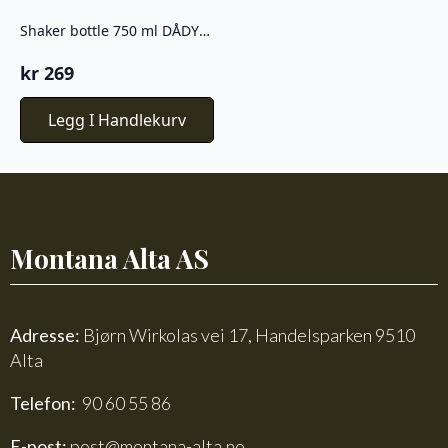
Shaker bottle 750 ml DÅDYR tropical green
kr
269
Legg I Handlekurv
Montana Alta AS
Adresse:
Bjørn Wirkolas vei 17, Handelsparken 9510
Alta
Telefon:
90 60 55 86
E-post:
post@montana-alta.no