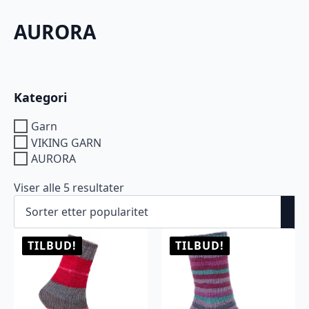
AURORA
Kategori
Garn
VIKING GARN
AURORA
Sortert
Viser alle 5 resultater
etter
propularitet
TILBUD!
TILBUD!