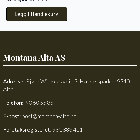
Opprinnelig
Nåværende
pris
pris
Legg I Handlekurv
var:
er:
kr 149.
kr 74,50.
Montana Alta AS
Adresse:
Bjørn Wirkolas vei 17, Handelsparken 9510
Alta
Telefon:
90 60 55 86
E-post:
post@montana-alta.no
Foretaksregisteret:
981 883 411