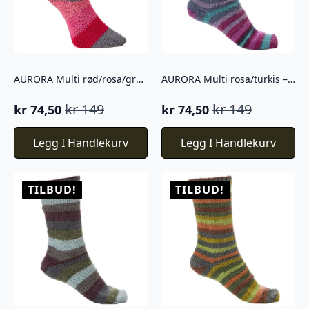
AURORA Multi rød/rosa/grå – 654
AURORA Multi rosa/turkis – 672
kr
149
kr
149
kr
74,50
kr
74,50
Opprinnelig
Nåværende
Opprinnelig
Nåværende
pris
pris
pris
pris
Legg I Handlekurv
Legg I Handlekurv
var:
er:
var:
er:
kr 149.
kr 74,50.
kr 149.
kr 74,50.
TILBUD!
TILBUD!