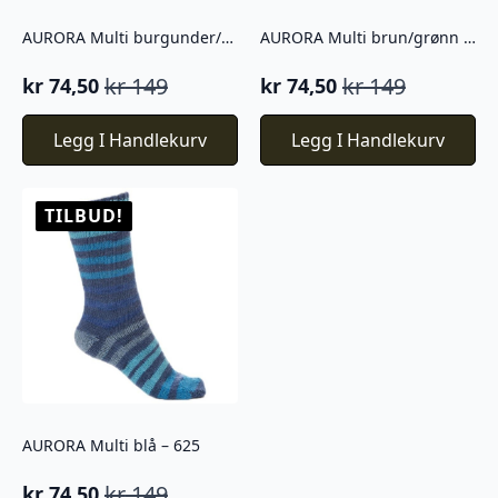
AURORA Multi burgunder/grønn – 660
AURORA Multi brun/grønn – 634
kr
149
kr
149
kr
74,50
kr
74,50
Opprinnelig
Nåværende
Opprinnelig
Nåværende
pris
pris
pris
pris
Legg I Handlekurv
Legg I Handlekurv
var:
er:
var:
er:
kr 149.
kr 74,50.
kr 149.
kr 74,50.
TILBUD!
AURORA Multi blå – 625
kr
149
kr
74,50