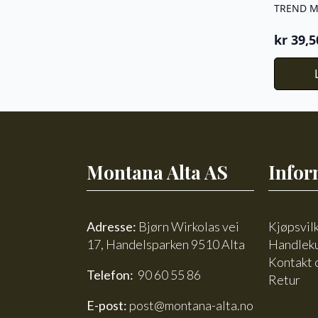
kr
39,5
Opprin
Nåvær
pris
pris
var:
er:
kr 79.
kr 39,5
Montana Alta AS
Infor
Adresse:
Bjørn Wirkolas vei
Kjøpsvil
17, Handelsparken 9510 Alta
Handlek
Kontakt 
Telefon:
90 60 55 86
Retur
E-post:
post@montana-alta.no