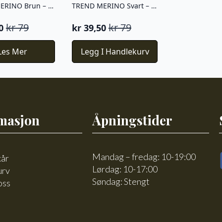
TREND MERINO Brun – 408
TREND MERINO Svart – 403
kr
79
kr
79
0
kr
39,50
nelig
ende
Opprinnelig
Nåværende
pris
pris
Les Mer
Legg I Handlekurv
var:
er:
0.
kr 79.
kr 39,50.
masjon
Åpningstider
Mandag – fredag: 10-19:00
kår
Lørdag: 10-17:00
urv
Søndag: Stengt
oss