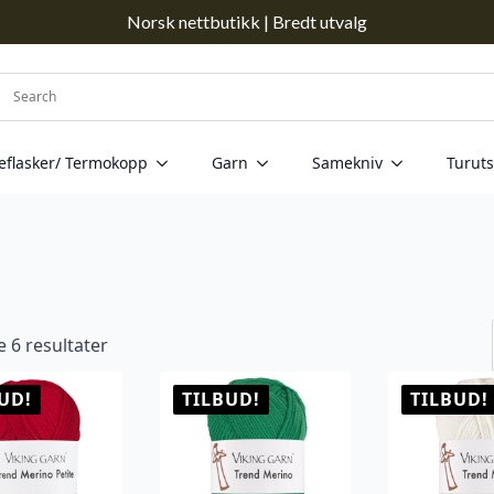
Norsk nettbutikk | Bredt utvalg
eflasker/ Termokopp
Garn
Samekniv
Turuts
Sortert
le 6 resultater
etter
propularitet
UD!
TILBUD!
TILBUD!