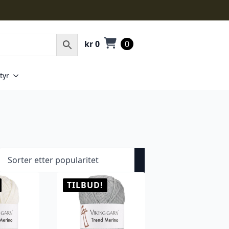
kr
0
0
tyr
TILBUD!