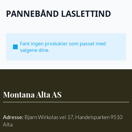
PANNEBÅND LASLETTIND
Fant ingen produkter som passet med
valgene dine.
Montana Alta AS
Adresse:
Bjørn Wirkolas vei 17, Handelsparken 9510
Alta