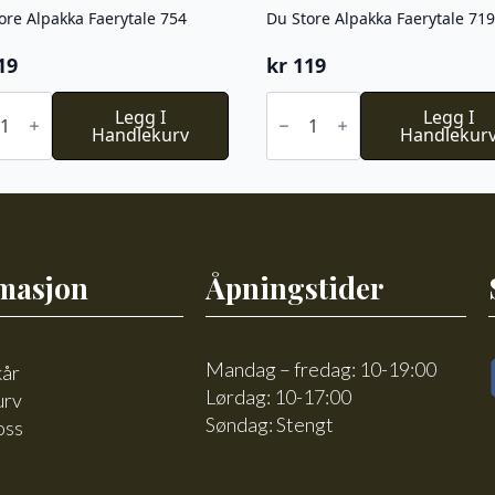
ore Alpakka Faerytale 754
Du Store Alpakka Faerytale 719
19
kr
119
Du
e
Legg I
Store
Legg I
kka
Handlekurv
Alpakka
Handlekur
tale
Faerytale
719
l
antall
masjon
Åpningstider
Mandag – fredag: 10-19:00
kår
Lørdag: 10-17:00
urv
Søndag: Stengt
oss