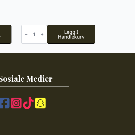
Du
Store
Legg I
v
Alpakka
Handlekurv
Faerytale
740
antall
Sosiale Medier