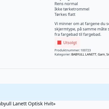
Rens normal
Ikke tørketrommel
Tørkes flatt
Vi minner om at fargene du s
skjermtype, på samme måte so
fra fargebad til fargebad.
Utsolgt
Produktnummer:
100723
Kategorier:
BABYULL LANETT
,
Garn
,
S
abyull Lanett Optisk Hvit»