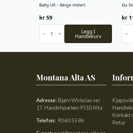
Baby Ull – Beige melert
Du St
kr
59
kr
1
Baby
Du
Ull
Legg I
Stor
-
Handlekurv
Alpa
Beige
Faery
melert
754
antall
antal
Montana Alta AS
Infor
Adresse:
Bjørn Wirkolas vei
Kjøpsvil
17, Handelsparken 9510 Alta
Handlek
Kontakt 
Telefon:
90 60 55 86
Retur
E-post:
post@montana-alta.no