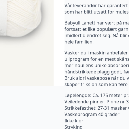
Vår leverandør har garantert 
som har blitt utsatt for mules
Babyull Lanett har vært på mar
fortsatt et like populært gar
imidlertid endret seg. Nå blir
hele familien.
Vasker du i maskin anbefaler v
ullprogram for en mest skån
merinoullens unike absorberin
håndstrikkede plagg godt, før
Bruk aldri vaskepose når du v
skaper friksjon som kan føre t
Løpelengde: Ca. 175 meter pr
Veiledende pinner: Pinne nr 3
Strikkefasthet: 27-31 masker
Vaskeprogram 40 grader
Ikke klor
Stryking