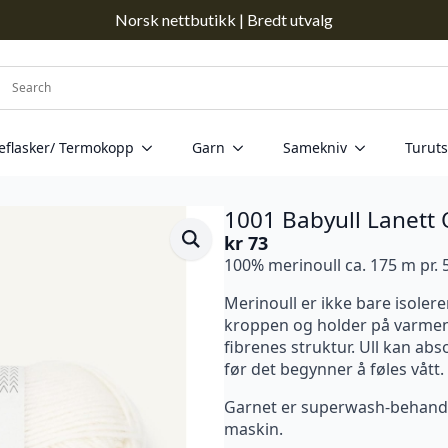
Norsk nettbutikk | Bredt utvalg
eflasker/ Termokopp
Garn
Samekniv
Turuts
1001 Babyull Lanett 
kr
73
100% merinoull ca. 175 m pr. 
Merinoull er ikke bare isoler
kroppen og holder på varmen,
fibrenes struktur. Ull kan abs
før det begynner å føles vått.
Garnet er superwash-behandlet 
maskin.