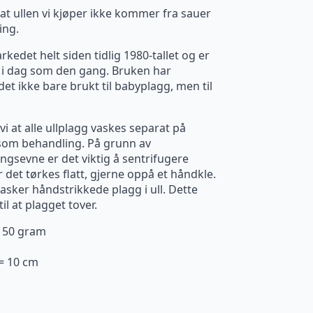
at ullen vi kjøper ikke kommer fra sauer
ing.
kedet helt siden tidlig 1980-tallet og er
n i dag som den gang. Bruken har
 det ikke bare brukt til babyplagg, men til
i at alle ullplagg vaskes separat på
som behandling. På grunn av
gsevne er det viktig å sentrifugere
 det tørkes flatt, gjerne oppå et håndkle.
asker håndstrikkede plagg i ull. Dette
il at plagget tover.
. 50 gram
 = 10 cm