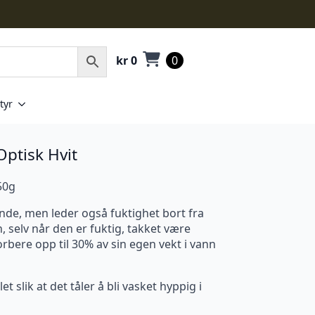
kr
0
0
tyr
Optisk Hvit
50g
ende, men leder også fuktighet bort fra
 selv når den er fuktig, takket være
orbere opp til 30% av sin egen vekt i vann
slik at det tåler å bli vasket hyppig i