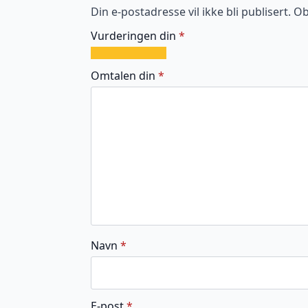
Din e-postadresse vil ikke bli publisert.
Ob
Vurderingen din
*
1
2
3
4
5
av
av
av
av
av
Omtalen din
*
5
5
5
5
5
stjerner
stjerner
stjerner
stjerner
stjerner
Navn
*
E-post
*