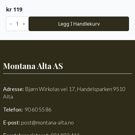
kr
119
Du
Store
Legg I Handlekurv
Alpakka
Faerytale
800
antall
Montana Alta AS
Adresse:
Bjørn Wirkolas vei 17, Handelsparken 9510
Alta
Telefon:
90 60 55 86
E-post:
post@montana-alta.no