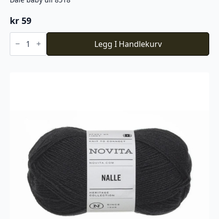
kr
59
Dale
baby
Legg I Handlekurv
ull
8518
antall