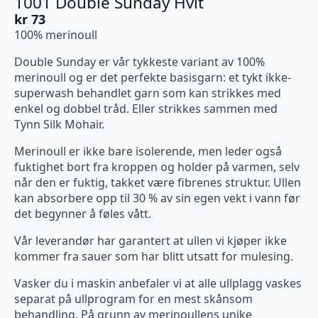
1001 Double Sunday Hvit
kr
73
100% merinoull
Double Sunday er vår tykkeste variant av 100%
merinoull og er det perfekte basisgarn: et tykt ikke-
superwash behandlet garn som kan strikkes med
enkel og dobbel tråd. Eller strikkes sammen med
Tynn Silk Mohair.
Merinoull er ikke bare isolerende, men leder også
fuktighet bort fra kroppen og holder på varmen, selv
når den er fuktig, takket være fibrenes struktur. Ullen
kan absorbere opp til 30 % av sin egen vekt i vann før
det begynner å føles vått.
Vår leverandør har garantert at ullen vi kjøper ikke
kommer fra sauer som har blitt utsatt for mulesing.
Vasker du i maskin anbefaler vi at alle ullplagg vaskes
separat på ullprogram for en mest skånsom
behandling. På grunn av merinoullens unike