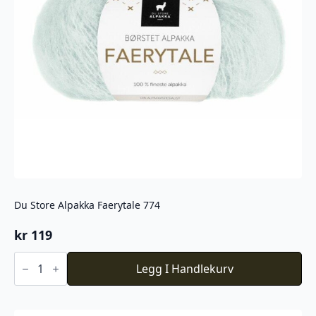
Du Store Alpakka Faerytale 774
kr
119
Du
Store
Legg I Handlekurv
Alpakka
Faerytale
774
antall