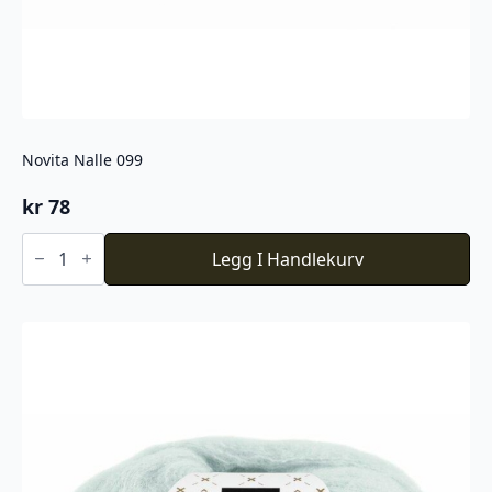
Novita Nalle 099
kr
78
Novita
Nalle
Legg I Handlekurv
099
antall