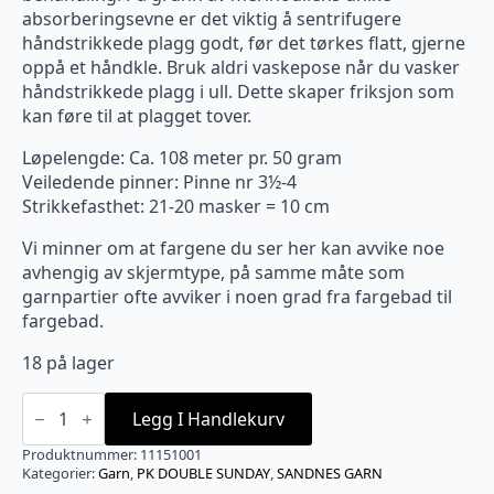
absorberingsevne er det viktig å sentrifugere
håndstrikkede plagg godt, før det tørkes flatt, gjerne
oppå et håndkle. Bruk aldri vaskepose når du vasker
håndstrikkede plagg i ull. Dette skaper friksjon som
kan føre til at plagget tover.
Løpelengde: Ca. 108 meter pr. 50 gram
Veiledende pinner: Pinne nr 3½-4
Strikkefasthet: 21-20 masker = 10 cm
Vi minner om at fargene du ser her kan avvike noe
avhengig av skjermtype, på samme måte som
garnpartier ofte avviker i noen grad fra fargebad til
fargebad.
18 på lager
1001
Double
Legg I Handlekurv
Sunday
Hvit
Produktnummer:
11151001
antall
Kategorier:
Garn
,
PK DOUBLE SUNDAY
,
SANDNES GARN