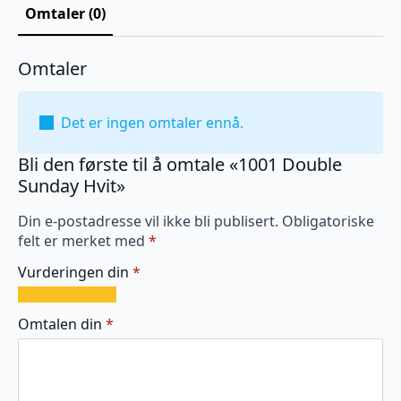
Omtaler (0)
Omtaler
Det er ingen omtaler ennå.
Bli den første til å omtale «1001 Double
Sunday Hvit»
Din e-postadresse vil ikke bli publisert.
Obligatoriske
felt er merket med
*
Vurderingen din
*
1
2
3
4
5
av
av
av
av
av
Omtalen din
*
5
5
5
5
5
stjerner
stjerner
stjerner
stjerner
stjerner