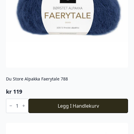
Du Store Alpakka Faerytale 788
kr
119
Du
Store
Legg I Handlekurv
Alpakka
Faerytale
788
antall