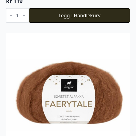
kr
119
Du
Store
Legg I Handlekurv
Alpakka
Faerytale
754
antall