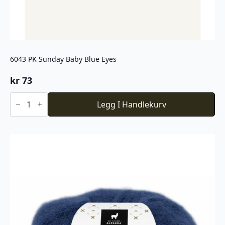
6043 PK Sunday Baby Blue Eyes
kr
73
6043
PK
Legg I Handlekurv
Sunday
Baby
Blue
Eyes
antall