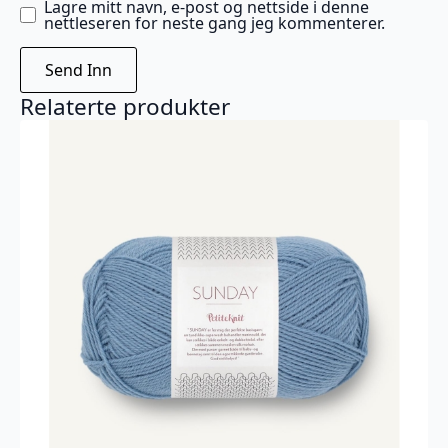
Lagre mitt navn, e-post og nettside i denne
nettleseren for neste gang jeg kommenterer.
Relaterte produkter