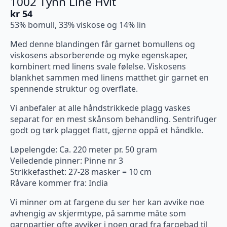
1002 Tynn Line Hvit
kr
54
53% bomull, 33% viskose og 14% lin
Med denne blandingen får garnet bomullens og
viskosens absorberende og myke egenskaper,
kombinert med linens svale følelse. Viskosens
blankhet sammen med linens matthet gir garnet en
spennende struktur og overflate.
Vi anbefaler at alle håndstrikkede plagg vaskes
separat for en mest skånsom behandling. Sentrifuger
godt og tørk plagget flatt, gjerne oppå et håndkle.
Løpelengde: Ca. 220 meter pr. 50 gram
Veiledende pinner: Pinne nr 3
Strikkefasthet: 27-28 masker = 10 cm
Råvare kommer fra: India
Vi minner om at fargene du ser her kan avvike noe
avhengig av skjermtype, på samme måte som
garnpartier ofte avviker i noen grad fra fargebad til