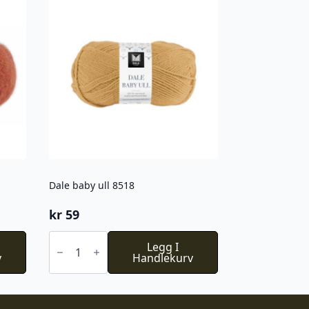
Dale baby ull 8518
kr
59
Dale
baby
Legg I
v
ull
Handlekurv
8518
antall