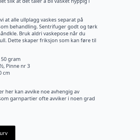
slik at det tåler å bli vasket hyppig i
i at alle ullplagg vaskes separat på
om behandling. Sentrifuger godt og tørk
 håndkle. Bruk aldri vaskepose når du
ll. Dette skaper friksjon som kan føre til
. 50 gram
½, Pinne nr 3
10 cm
er her kan avvike noe avhengig av
m garnpartier ofte avviker i noen grad
urv