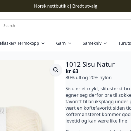
Norsk nettbutikk | Bredt utvalg
eflasker/ Termokopp
Garn
Samekniv
Turuts
1012 Sisu Natur
kr
63
80% ull og 20% nylon
Sisu er et mykt, slitesterkt 
egner seg derfor bra til sokke
favoritt til bruksplagg under
vært en koftefavoritt siden tid
koftemønsteret kommer godt f
levetid og kan være like fine i