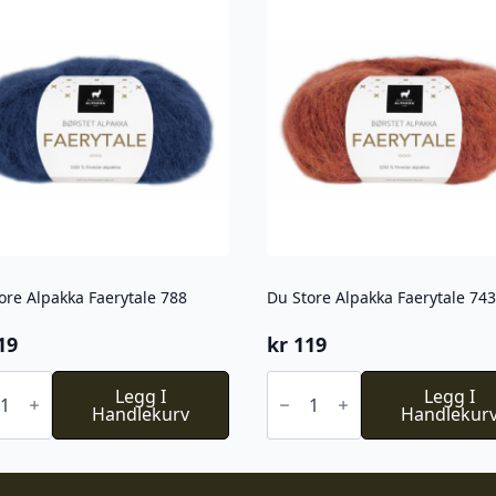
ore Alpakka Faerytale 788
Du Store Alpakka Faerytale 743
19
kr
119
Du
e
Legg I
Store
Legg I
kka
Handlekurv
Alpakka
Handlekur
tale
Faerytale
743
l
antall