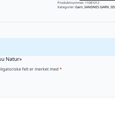
antall
Produktnummer:
11081012
Kategorier:
Garn
,
SANDNES GARN
,
SI
isu Natur»
ligatoriske felt er merket med
*