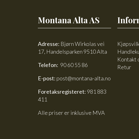
Montana Alta AS
Infor
Adresse:
Bjørn Wirkolas vei
Kjøpsvil
17, Handelsparken 9510 Alta
Handlek
Kontakt 
Telefon:
90 60 55 86
Retur
E-post:
post@montana-alta.no
Foretaksregisteret:
981 883
411
Alle priser er inklusive MVA