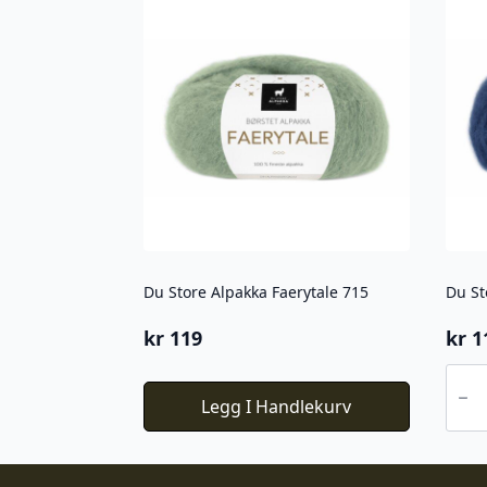
Du Store Alpakka Faerytale 715
Du St
kr
119
kr
1
Du
Stor
Legg I Handlekurv
Alpa
Faery
788
antal