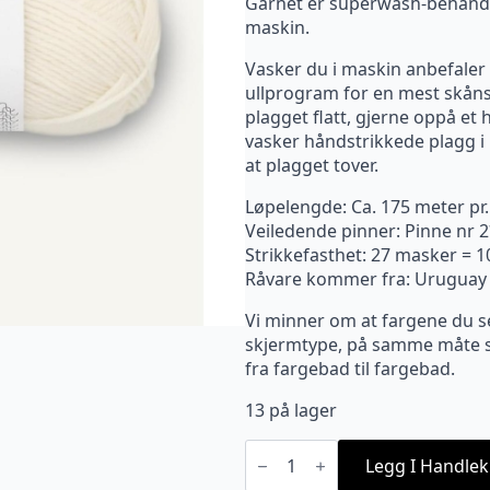
Garnet er superwash-behandlet 
maskin.
Vasker du i maskin anbefaler v
ullprogram for en mest skåns
plagget flatt, gjerne oppå et
vasker håndstrikkede plagg i u
at plagget tover.
Løpelengde: Ca. 175 meter pr
Veiledende pinner: Pinne nr 2
Strikkefasthet: 27 masker = 
Råvare kommer fra: Uruguay
Vi minner om at fargene du s
skjermtype, på samme måte so
fra fargebad til fargebad.
13 på lager
1012
Sisu
Legg I Handlek
Natur