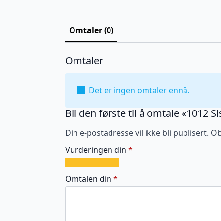
Omtaler (0)
Omtaler
Det er ingen omtaler ennå.
Bli den første til å omtale «1012 S
Din e-postadresse vil ikke bli publisert.
Ob
Vurderingen din
*
1
2
3
4
5
av
av
av
av
av
Omtalen din
*
5
5
5
5
5
stjerner
stjerner
stjerner
stjerner
stjerner