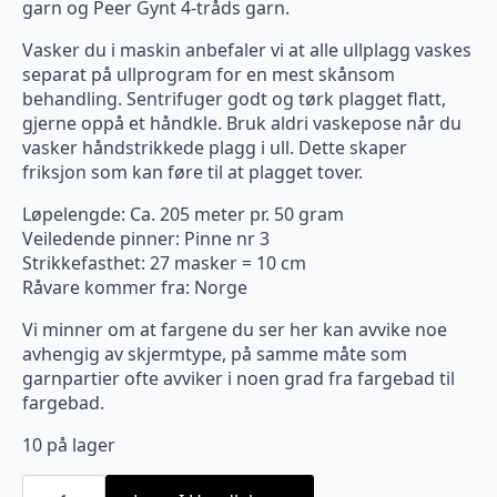
garn og Peer Gynt 4-tråds garn.
Vasker du i maskin anbefaler vi at alle ullplagg vaskes
separat på ullprogram for en mest skånsom
behandling. Sentrifuger godt og tørk plagget flatt,
gjerne oppå et håndkle. Bruk aldri vaskepose når du
vasker håndstrikkede plagg i ull. Dette skaper
friksjon som kan føre til at plagget tover.
Løpelengde: Ca. 205 meter pr. 50 gram
Veiledende pinner: Pinne nr 3
Strikkefasthet: 27 masker = 10 cm
Råvare kommer fra: Norge
Vi minner om at fargene du ser her kan avvike noe
avhengig av skjermtype, på samme måte som
garnpartier ofte avviker i noen grad fra fargebad til
fargebad.
10 på lager
1012