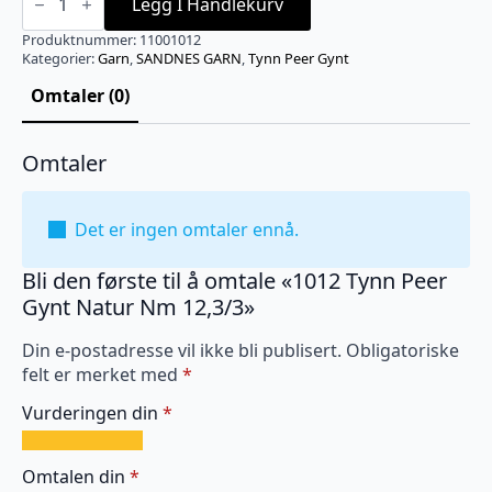
Tynn
Legg I Handlekurv
Peer
Gynt
Produktnummer:
11001012
Natur
Kategorier:
Garn
,
SANDNES GARN
,
Tynn Peer Gynt
Nm
12,3/3
Omtaler (0)
antall
Omtaler
Det er ingen omtaler ennå.
Bli den første til å omtale «1012 Tynn Peer
Gynt Natur Nm 12,3/3»
Din e-postadresse vil ikke bli publisert.
Obligatoriske
felt er merket med
*
Vurderingen din
*
1
2
3
4
5
av
av
av
av
av
Omtalen din
*
5
5
5
5
5