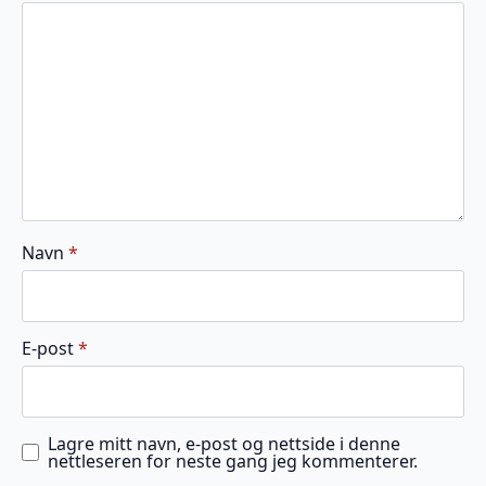
stjerner
stjerner
stjerner
stjerner
stjerner
Navn
*
E-post
*
Lagre mitt navn, e-post og nettside i denne
nettleseren for neste gang jeg kommenterer.