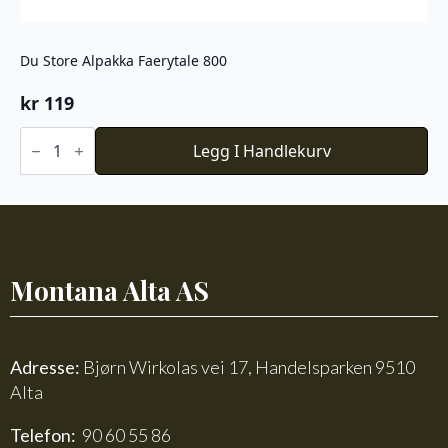
Du Store Alpakka Faerytale 800
kr
119
Du
Store
Legg I Handlekurv
Alpakka
Faerytale
800
antall
Montana Alta AS
Adresse:
Bjørn Wirkolas vei 17, Handelsparken 9510
Alta
Telefon:
90 60 55 86