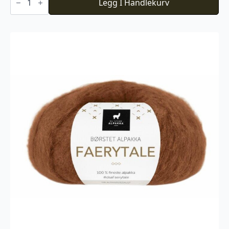
Icelandic
Legg I Handlekurv
Wool
523
antall