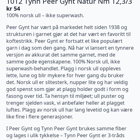
1012 Tynn Peer Gynt Natur Nm 12,3/3
kr
54
100% norsk ull – ikke superwash.
Peer Gynt har vært på markedet helt siden 1938 og
strukturen i garnet gjør at det har vært en favoritt til
koftestrikk. Peer Gynt er fortsatt et like populært
garn i dag som den gang. Nå har vi lansert en tynnere
versjon av akkurat det samme garnet, med de
samme gode egenskapene. 100% Norsk ull, ikke
superwash-behandlet. Plagg i norsk ull oppleves
lette, lune og blir mykere for hver gang du bruker
det. Norsk ull er slitesterk, nupper lite og har veldig
god spenst som gjør at plagg holder godt i form og
fasong over tid. Ta hensyn til miljøet; ull puster og
trenger sjelden vask, vi anbefaler heller at plagget
luftes. Plagg av norsk ull har lang levetid og kan være
like fine i flere generasjoner.
I Peer Gynt og Tynn Peer Gynt brukes samme fiber
og lages i ulik tykkelse – Tynn Peer Gynt er 3-tråds