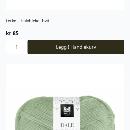
Lerke – Halvbleket hvit
kr
85
Lerke
-
Legg I Handlekurv
Halvbleket
hvit
antall