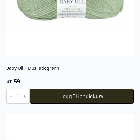
Baby Ull – Dus jadegrønn
kr
59
Baby
Ull
Legg I Handlekurv
-
Dus
jadegrønn
antall