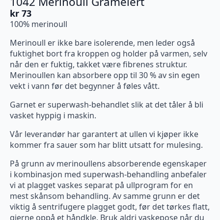
1042 Merinoull Gråmelert
kr
73
100% merinoull
Merinoull er ikke bare isolerende, men leder også
fuktighet bort fra kroppen og holder på varmen, selv
når den er fuktig, takket være fibrenes struktur.
Merinoullen kan absorbere opp til 30 % av sin egen
vekt i vann før det begynner å føles vått.
Garnet er superwash-behandlet slik at det tåler å bli
vasket hyppig i maskin.
Vår leverandør har garantert at ullen vi kjøper ikke
kommer fra sauer som har blitt utsatt for mulesing.
På grunn av merinoullens absorberende egenskaper
i kombinasjon med superwash-behandling anbefaler
vi at plagget vaskes separat på ullprogram for en
mest skånsom behandling. Av samme grunn er det
viktig å sentrifugere plagget godt, før det tørkes flatt,
gjerne oppå et håndkle. Bruk aldri vaskepose når du