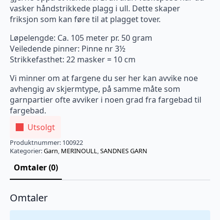
vasker håndstrikkede plagg i ull. Dette skaper
friksjon som kan føre til at plagget tover.
Løpelengde: Ca. 105 meter pr. 50 gram
Veiledende pinner: Pinne nr 3½
Strikkefasthet: 22 masker = 10 cm
Vi minner om at fargene du ser her kan avvike noe
avhengig av skjermtype, på samme måte som
garnpartier ofte avviker i noen grad fra fargebad til
fargebad.
Utsolgt
Produktnummer:
100922
Kategorier:
Garn
,
MERINOULL
,
SANDNES GARN
Omtaler (0)
Omtaler