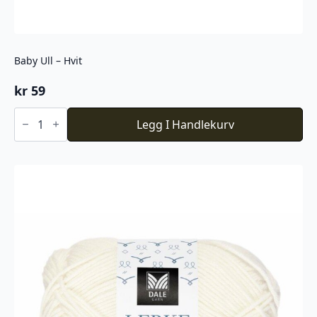
Baby Ull – Hvit
kr
59
Baby
Ull
Legg I Handlekurv
-
Hvit
antall