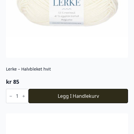
Lerke – Halvbleket hvit
kr
85
Lerke
-
Legg I Handlekurv
Halvbleket
hvit
antall