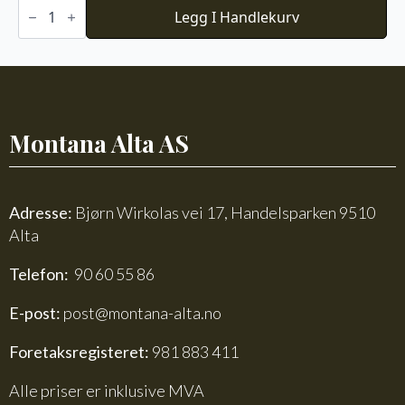
Baby
Ull
Legg I Handlekurv
-
Halvbleket
hvit
antall
Montana Alta AS
Adresse:
Bjørn Wirkolas vei 17, Handelsparken 9510
Alta
Telefon:
90 60 55 86
E-post:
post@montana-alta.no
Foretaksregisteret:
981 883 411
Alle priser er inklusive MVA