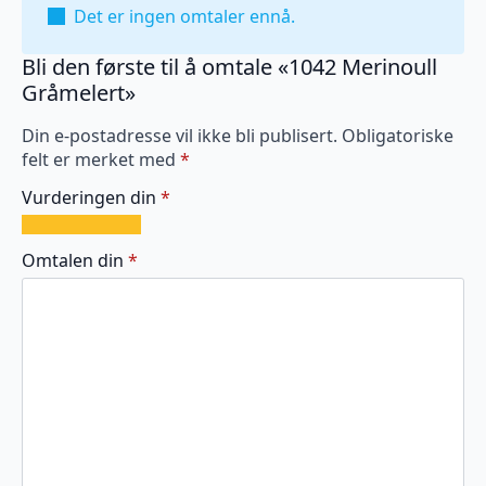
Det er ingen omtaler ennå.
Bli den første til å omtale «1042 Merinoull
Gråmelert»
Din e-postadresse vil ikke bli publisert.
Obligatoriske
felt er merket med
*
Vurderingen din
*
1
2
3
4
5
av
av
av
av
av
Omtalen din
*
5
5
5
5
5
stjerner
stjerner
stjerner
stjerner
stjerner