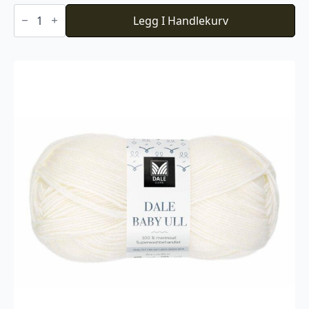
Du
Store
Legg I Handlekurv
Alpakka
Faerytale
740
antall