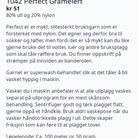
1042 Perfect Gråmelert
kr
51
80% ull og 20% nylon
Perfect er et mykt, slitesterkt bruksgarn som er
forsterket med nylon. Det egner seg derfor bra til
sokker og tøfler, men fordi det er så mykt kan du like
gjerne bruke det til votter, luer og andre bruksplagg
som skal tåle røffere bruk. Du finner oppskrift på
strømper på innsiden av banderolen.
Garnet er superwash-behandlet slik at det tåler å bli
vasket hyppig i maskin.
Vasker du i maskin anbefaler vi at alle ullplagg vaskes
separat på ullprogram for en mest skånsom
behandling. Sentrifuger godt og tørk plagget flatt,
gjerne oppå et håndkle. Bruk aldri vaskepose når du
vasker håndstrikkede plagg i ull. Dette skaper
friksjon som kan føre til at plagget tover.
Løpelengde: Ca. 100 meter pr. 50 gram