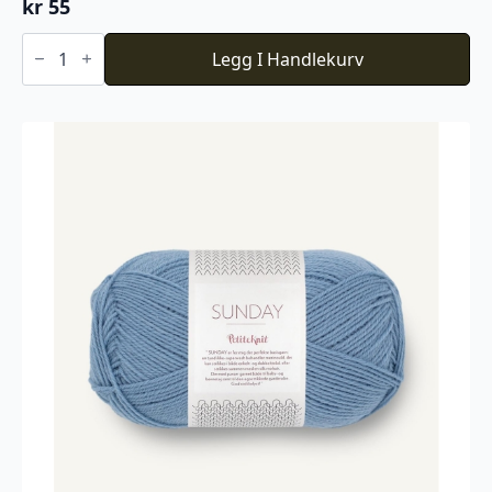
kr
55
Novita
Icelandic
Legg I Handlekurv
Wool
523
antall