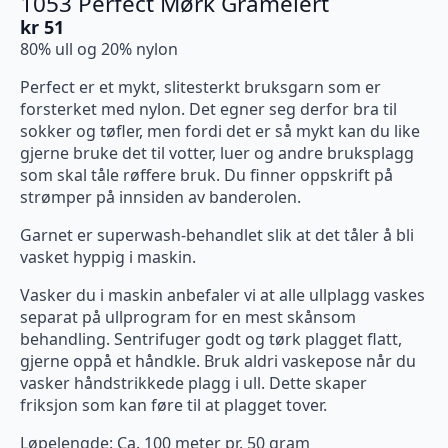
1053 Perfect Mørk Gråmelert
kr
51
80% ull og 20% nylon
Perfect er et mykt, slitesterkt bruksgarn som er
forsterket med nylon. Det egner seg derfor bra til
sokker og tøfler, men fordi det er så mykt kan du like
gjerne bruke det til votter, luer og andre bruksplagg
som skal tåle røffere bruk. Du finner oppskrift på
strømper på innsiden av banderolen.
Garnet er superwash-behandlet slik at det tåler å bli
vasket hyppig i maskin.
Vasker du i maskin anbefaler vi at alle ullplagg vaskes
separat på ullprogram for en mest skånsom
behandling. Sentrifuger godt og tørk plagget flatt,
gjerne oppå et håndkle. Bruk aldri vaskepose når du
vasker håndstrikkede plagg i ull. Dette skaper
friksjon som kan føre til at plagget tover.
Løpelengde: Ca. 100 meter pr. 50 gram