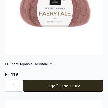
Du Store Alpakka Faerytale 713
kr
119
Du
Store
Legg I Handlekurv
Alpakka
Faerytale
713
antall