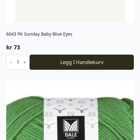
6043 PK Sunday Baby Blue Eyes
kr
73
6043
PK
Legg I Handlekurv
Sunday
Baby
Blue
Eyes
antall