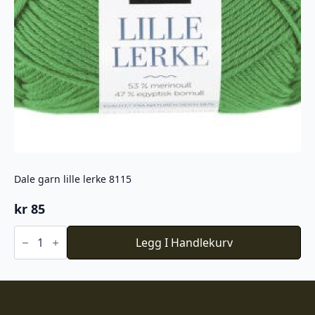
Dale garn lille lerke 8115
kr
85
Dale
garn
Legg I Handlekurv
lille
lerke
8115
antall