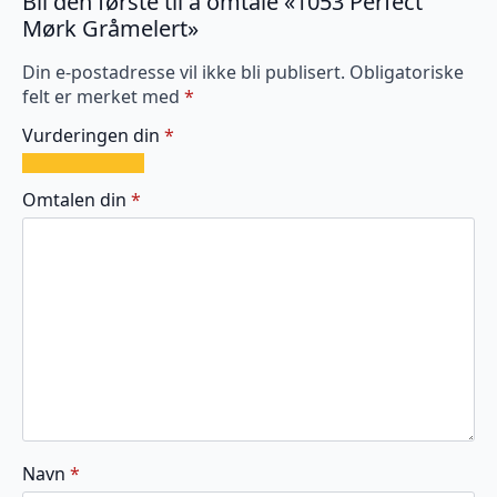
Bli den første til å omtale «1053 Perfect
Mørk Gråmelert»
Din e-postadresse vil ikke bli publisert.
Obligatoriske
felt er merket med
*
Vurderingen din
*
1
2
3
4
5
av
av
av
av
av
Omtalen din
*
5
5
5
5
5
stjerner
stjerner
stjerner
stjerner
stjerner
Navn
*