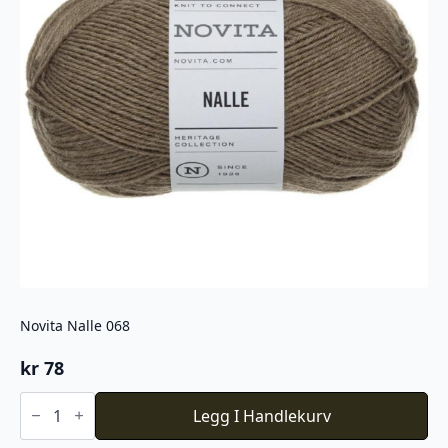
Novita Nalle 068
kr
78
Novita
Nalle
Legg I Handlekurv
068
antall