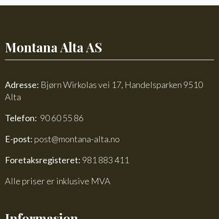
antall
Montana Alta AS
Adresse:
Bjørn Wirkolas vei 17, Handelsparken 9510
Alta
Telefon:
90 60 55 86
E-post:
post@montana-alta.no
Foretaksregisteret:
981 883 411
Alle priser er inklusive MVA
Informasjon