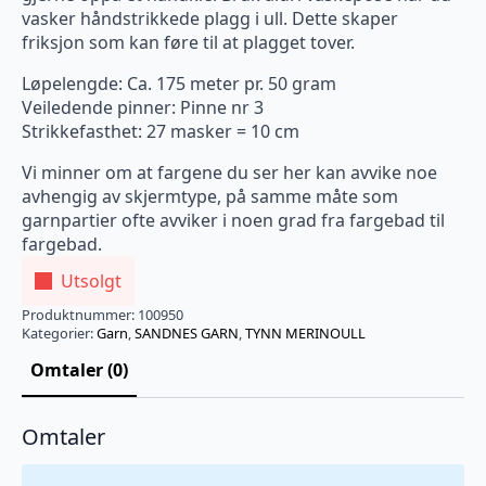
vasker håndstrikkede plagg i ull. Dette skaper
friksjon som kan føre til at plagget tover.
Løpelengde: Ca. 175 meter pr. 50 gram
Veiledende pinner: Pinne nr 3
Strikkefasthet: 27 masker = 10 cm
Vi minner om at fargene du ser her kan avvike noe
avhengig av skjermtype, på samme måte som
garnpartier ofte avviker i noen grad fra fargebad til
fargebad.
Utsolgt
Produktnummer:
100950
Kategorier:
Garn
,
SANDNES GARN
,
TYNN MERINOULL
Omtaler (0)
Omtaler