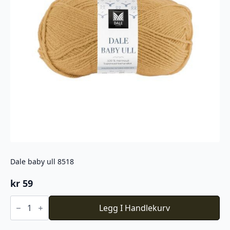
Dale baby ull 8518
kr
59
Dale
baby
Legg I Handlekurv
ull
8518