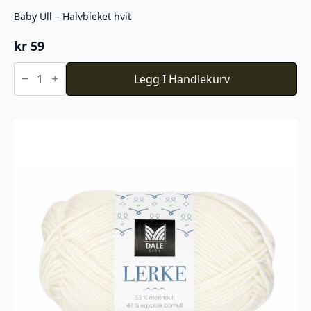
Baby Ull – Halvbleket hvit
kr
59
Baby
Ull
Legg I Handlekurv
-
Halvbleket
hvit
antall