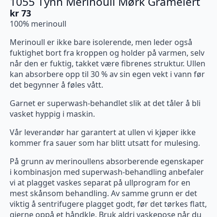
1055 Tynn Merinoull Mørk Gråmelert
kr
73
100% merinoull
Merinoull er ikke bare isolerende, men leder også
fuktighet bort fra kroppen og holder på varmen, selv
når den er fuktig, takket være fibrenes struktur. Ullen
kan absorbere opp til 30 % av sin egen vekt i vann før
det begynner å føles vått.
Garnet er superwash-behandlet slik at det tåler å bli
vasket hyppig i maskin.
Vår leverandør har garantert at ullen vi kjøper ikke
kommer fra sauer som har blitt utsatt for mulesing.
På grunn av merinoullens absorberende egenskaper
i kombinasjon med superwash-behandling anbefaler
vi at plagget vaskes separat på ullprogram for en
mest skånsom behandling. Av samme grunn er det
viktig å sentrifugere plagget godt, før det tørkes flatt,
gjerne oppå et håndkle. Bruk aldri vaskepose når du