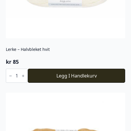
Lerke – Halvbleket hvit
kr
85
Lerke
-
Legg I Handlekurv
Halvbleket
hvit
antall