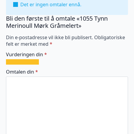
Det er ingen omtaler ennå.
Bli den første til å omtale «1055 Tynn
Merinoull Mørk Gråmelert»
Din e-postadresse vil ikke bli publisert.
Obligatoriske
felt er merket med
*
Vurderingen din
*
1
2
3
4
5
av
av
av
av
av
Omtalen din
*
5
5
5
5
5
stjerner
stjerner
stjerner
stjerner
stjerner