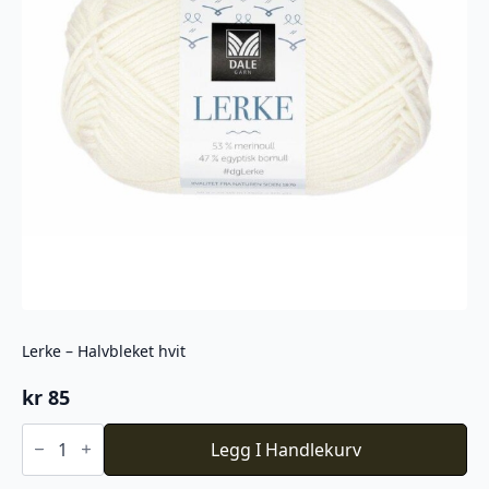
Lerke – Halvbleket hvit
kr
85
Lerke
-
Legg I Handlekurv
Halvbleket
hvit