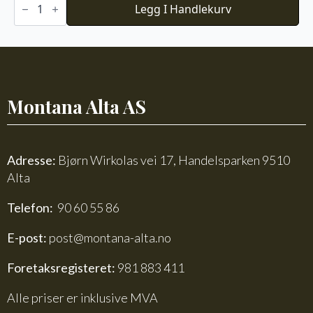
Store
Legg I Handlekurv
Alpakka
Faerytale
740
antall
Montana Alta AS
Adresse:
Bjørn Wirkolas vei 17, Handelsparken 9510
Alta
Telefon:
90 60 55 86
E-post:
post@montana-alta.no
Foretaksregisteret:
981 883 411
Alle priser er inklusive MVA