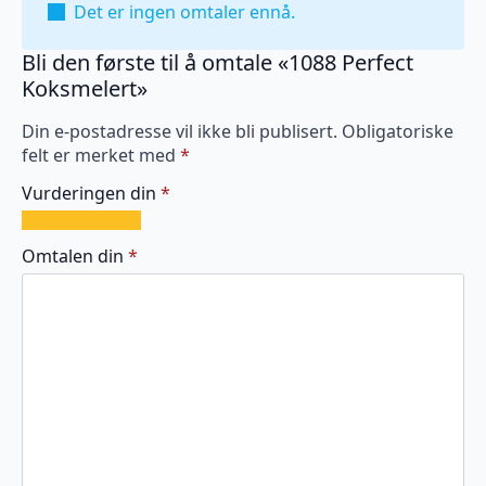
Det er ingen omtaler ennå.
Bli den første til å omtale «1088 Perfect
Koksmelert»
Din e-postadresse vil ikke bli publisert.
Obligatoriske
felt er merket med
*
Vurderingen din
*
1
2
3
4
5
av
av
av
av
av
Omtalen din
*
5
5
5
5
5
stjerner
stjerner
stjerner
stjerner
stjerner