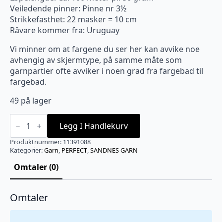
Veiledende pinner: Pinne nr 3½
Strikkefasthet: 22 masker = 10 cm
Råvare kommer fra: Uruguay
Vi minner om at fargene du ser her kan avvike noe
avhengig av skjermtype, på samme måte som
garnpartier ofte avviker i noen grad fra fargebad til
fargebad.
49 på lager
1088
Perfect
Legg I Handlekurv
Koksmelert
antall
Produktnummer:
11391088
Kategorier:
Garn
,
PERFECT
,
SANDNES GARN
Omtaler (0)
Omtaler