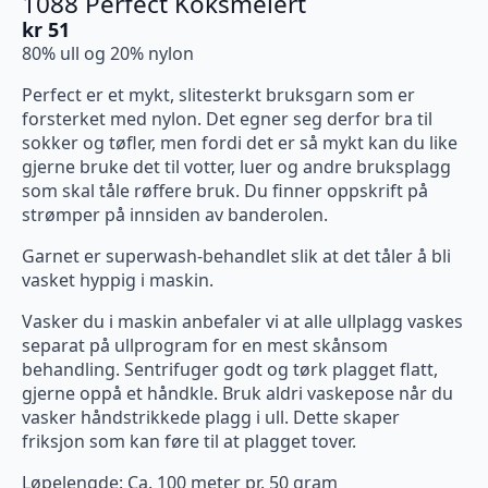
1088 Perfect Koksmelert
kr
51
80% ull og 20% nylon
Perfect er et mykt, slitesterkt bruksgarn som er
forsterket med nylon. Det egner seg derfor bra til
sokker og tøfler, men fordi det er så mykt kan du like
gjerne bruke det til votter, luer og andre bruksplagg
som skal tåle røffere bruk. Du finner oppskrift på
strømper på innsiden av banderolen.
Garnet er superwash-behandlet slik at det tåler å bli
vasket hyppig i maskin.
Vasker du i maskin anbefaler vi at alle ullplagg vaskes
separat på ullprogram for en mest skånsom
behandling. Sentrifuger godt og tørk plagget flatt,
gjerne oppå et håndkle. Bruk aldri vaskepose når du
vasker håndstrikkede plagg i ull. Dette skaper
friksjon som kan føre til at plagget tover.
Løpelengde: Ca. 100 meter pr. 50 gram