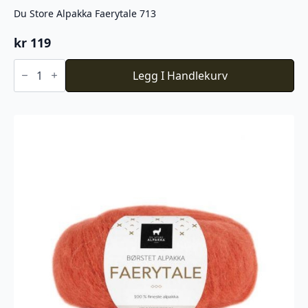
Du Store Alpakka Faerytale 713
kr
119
Du
Store
Legg I Handlekurv
Alpakka
Faerytale
713
antall