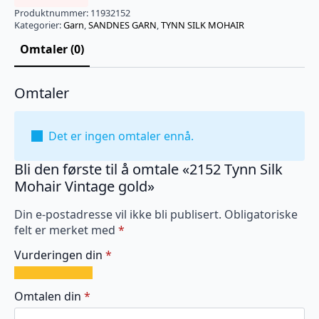
Produktnummer:
11932152
Kategorier:
Garn
,
SANDNES GARN
,
TYNN SILK MOHAIR
Omtaler (0)
Omtaler
Det er ingen omtaler ennå.
Bli den første til å omtale «2152 Tynn Silk
Mohair Vintage gold»
Din e-postadresse vil ikke bli publisert.
Obligatoriske
felt er merket med
*
Vurderingen din
*
1
2
3
4
5
av
av
av
av
av
Omtalen din
*
5
5
5
5
5