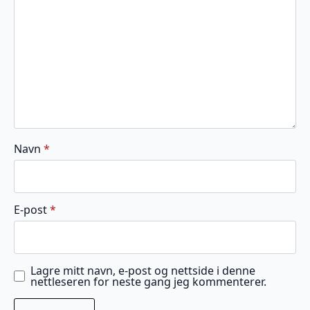
stjerner
stjerner
stjerner
stjerner
stjerner
Navn
*
E-post
*
Lagre mitt navn, e-post og nettside i denne
nettleseren for neste gang jeg kommenterer.