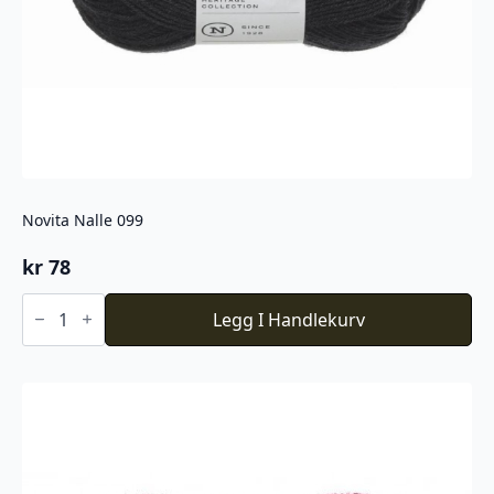
Novita Nalle 099
kr
78
Novita
Nalle
Legg I Handlekurv
099
antall