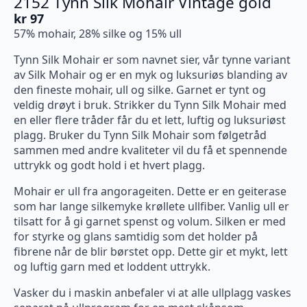
2152 Tynn Silk Mohair Vintage gold
kr
97
57% mohair, 28% silke og 15% ull
Tynn Silk Mohair er som navnet sier, vår tynne variant
av Silk Mohair og er en myk og luksuriøs blanding av
den fineste mohair, ull og silke. Garnet er tynt og
veldig drøyt i bruk. Strikker du Tynn Silk Mohair med
en eller flere tråder får du et lett, luftig og luksuriøst
plagg. Bruker du Tynn Silk Mohair som følgetråd
sammen med andre kvaliteter vil du få et spennende
uttrykk og godt hold i et hvert plagg.
Mohair er ull fra angorageiten. Dette er en geiterase
som har lange silkemyke krøllete ullfiber. Vanlig ull er
tilsatt for å gi garnet spenst og volum. Silken er med
for styrke og glans samtidig som det holder på
fibrene når de blir børstet opp. Dette gir et mykt, lett
og luftig garn med et loddent uttrykk.
Vasker du i maskin anbefaler vi at alle ullplagg vaskes