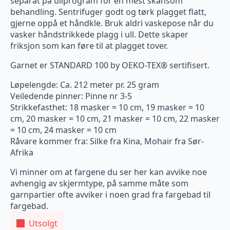
separat på ullprogram for en mest skånsom
behandling. Sentrifuger godt og tørk plagget flatt,
gjerne oppå et håndkle. Bruk aldri vaskepose når du
vasker håndstrikkede plagg i ull. Dette skaper
friksjon som kan føre til at plagget tover.
Garnet er STANDARD 100 by OEKO-TEX® sertifisert.
Løpelengde: Ca. 212 meter pr. 25 gram
Veiledende pinner: Pinne nr 3-5
Strikkefasthet: 18 masker = 10 cm, 19 masker = 10
cm, 20 masker = 10 cm, 21 masker = 10 cm, 22 masker
= 10 cm, 24 masker = 10 cm
Råvare kommer fra: Silke fra Kina, Mohair fra Sør-
Afrika
Vi minner om at fargene du ser her kan avvike noe
avhengig av skjermtype, på samme måte som
garnpartier ofte avviker i noen grad fra fargebad til
fargebad.
Utsolgt