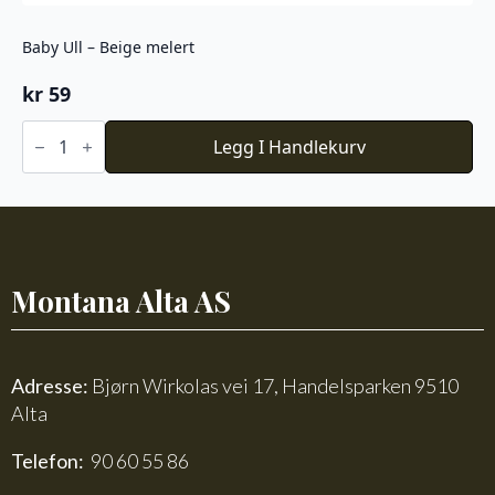
Baby Ull – Beige melert
kr
59
Baby
Ull
Legg I Handlekurv
-
Beige
melert
antall
Montana Alta AS
Adresse:
Bjørn Wirkolas vei 17, Handelsparken 9510
Alta
Telefon:
90 60 55 86