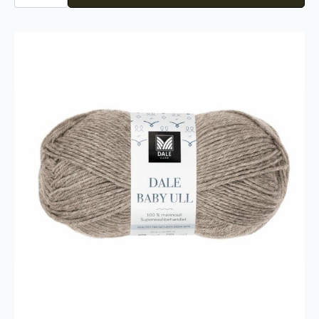
Wool
523
antall