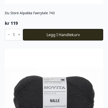
Du Store Alpakka Faerytale 743
kr
119
Du
Store
Legg I Handlekurv
Alpakka
Faerytale
743
antall