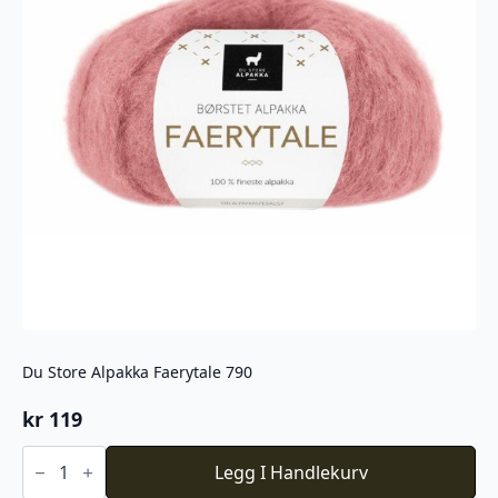
Du Store Alpakka Faerytale 790
kr
119
Du
Store
Legg I Handlekurv
Alpakka