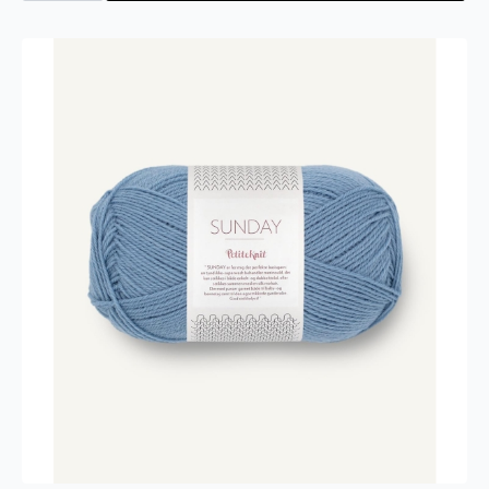
Faerytale
790
antall