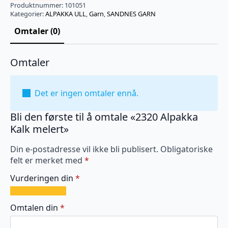
Produktnummer:
101051
Kategorier:
ALPAKKA ULL
,
Garn
,
SANDNES GARN
Omtaler (0)
Omtaler
Det er ingen omtaler ennå.
Bli den første til å omtale «2320 Alpakka
Kalk melert»
Din e-postadresse vil ikke bli publisert.
Obligatoriske
felt er merket med
*
Vurderingen din
*
1
2
3
4
5
av
av
av
av
av
Omtalen din
*
5
5
5
5
5
stjerner
stjerner
stjerner
stjerner
stjerner