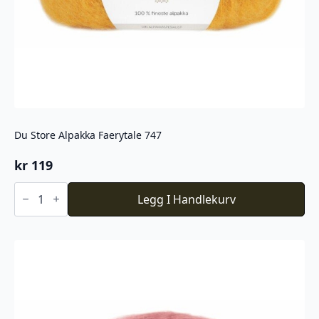
Du Store Alpakka Faerytale 747
kr
119
Du
Store
Legg I Handlekurv
Alpakka
Faerytale
747
antall