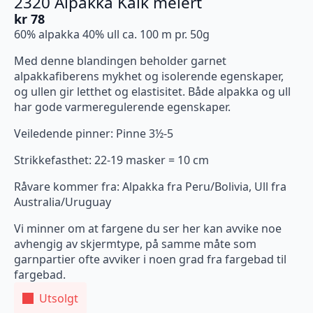
2320 Alpakka Kalk melert
kr
78
60% alpakka 40% ull ca. 100 m pr. 50g
Med denne blandingen beholder garnet
alpakkafiberens mykhet og isolerende egenskaper,
og ullen gir letthet og elastisitet. Både alpakka og ull
har gode varmeregulerende egenskaper.
Veiledende pinner: Pinne 3½-5
Strikkefasthet: 22-19 masker = 10 cm
Råvare kommer fra: Alpakka fra Peru/Bolivia, Ull fra
Australia/Uruguay
Vi minner om at fargene du ser her kan avvike noe
avhengig av skjermtype, på samme måte som
garnpartier ofte avviker i noen grad fra fargebad til
fargebad.
Utsolgt