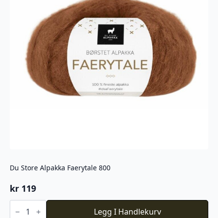
Du Store Alpakka Faerytale 800
kr
119
Du
Store
Legg I Handlekurv