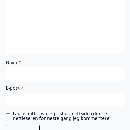
stjerner
stjerner
stjerner
stjerner
stjerner
Navn
*
E-post
*
Lagre mitt navn, e-post og nettside i denne
nettleseren for neste gang jeg kommenterer.