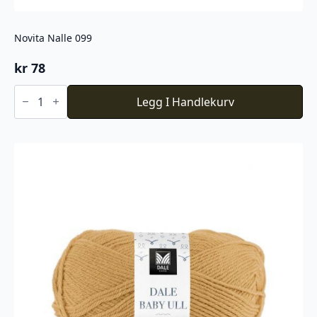
Novita Nalle 099
kr
78
Novita
Nalle
Legg I Handlekurv
099
antall