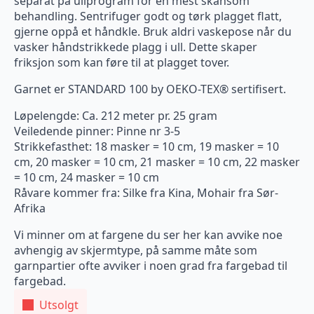
separat på ullprogram for en mest skånsom
behandling. Sentrifuger godt og tørk plagget flatt,
gjerne oppå et håndkle. Bruk aldri vaskepose når du
vasker håndstrikkede plagg i ull. Dette skaper
friksjon som kan føre til at plagget tover.
Garnet er STANDARD 100 by OEKO-TEX® sertifisert.
Løpelengde: Ca. 212 meter pr. 25 gram
Veiledende pinner: Pinne nr 3-5
Strikkefasthet: 18 masker = 10 cm, 19 masker = 10
cm, 20 masker = 10 cm, 21 masker = 10 cm, 22 masker
= 10 cm, 24 masker = 10 cm
Råvare kommer fra: Silke fra Kina, Mohair fra Sør-
Afrika
Vi minner om at fargene du ser her kan avvike noe
avhengig av skjermtype, på samme måte som
garnpartier ofte avviker i noen grad fra fargebad til
fargebad.
Utsolgt