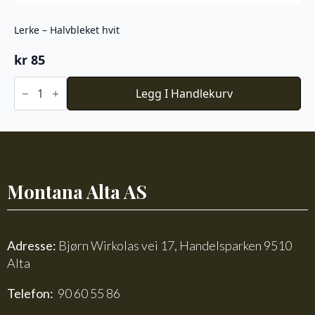
Lerke – Halvbleket hvit
kr
85
Lerke
-
Legg I Handlekurv
Halvbleket
hvit
antall
Montana Alta AS
Adresse:
Bjørn Wirkolas vei 17, Handelsparken 9510
Alta
Telefon:
90 60 55 86