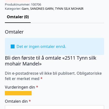
Produktnummer:
100706
Kategorier:
Garn
,
SANDNES GARN
,
TYNN SILK MOHAIR
Omtaler (0)
Omtaler
Det er ingen omtaler ennå.
Bli den første til å omtale «2511 Tynn silk
mohair Mandel»
Din e-postadresse vil ikke bli publisert.
Obligatoriske
felt er merket med
*
Vurderingen din
*
1
2
3
4
5
av
av
av
av
av
Omtalen din
*
5
5
5
5
5