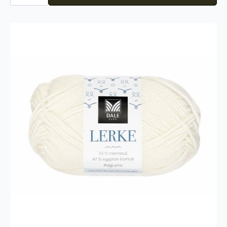
Alpakka
Faerytale
800
antall