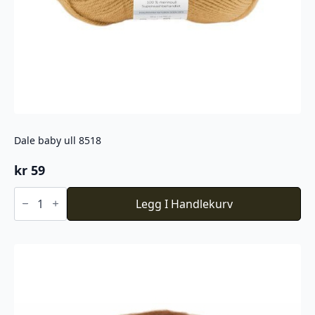
Dale baby ull 8518
kr
59
Dale
baby
Legg I Handlekurv
ull
8518
antall