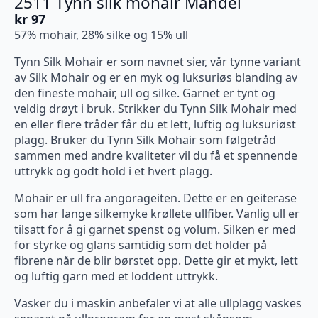
2511 Tynn silk mohair Mandel
kr
97
57% mohair, 28% silke og 15% ull
Tynn Silk Mohair er som navnet sier, vår tynne variant
av Silk Mohair og er en myk og luksuriøs blanding av
den fineste mohair, ull og silke. Garnet er tynt og
veldig drøyt i bruk. Strikker du Tynn Silk Mohair med
en eller flere tråder får du et lett, luftig og luksuriøst
plagg. Bruker du Tynn Silk Mohair som følgetråd
sammen med andre kvaliteter vil du få et spennende
uttrykk og godt hold i et hvert plagg.
Mohair er ull fra angorageiten. Dette er en geiterase
som har lange silkemyke krøllete ullfiber. Vanlig ull er
tilsatt for å gi garnet spenst og volum. Silken er med
for styrke og glans samtidig som det holder på
fibrene når de blir børstet opp. Dette gir et mykt, lett
og luftig garn med et loddent uttrykk.
Vasker du i maskin anbefaler vi at alle ullplagg vaskes