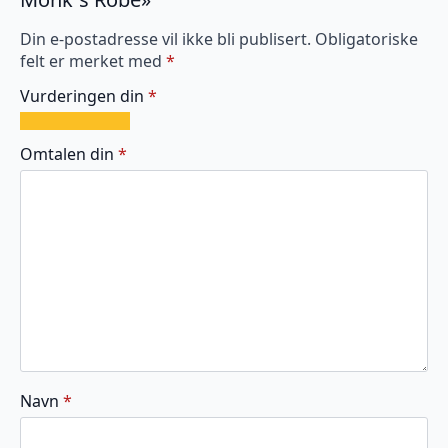
Din e-postadresse vil ikke bli publisert.
Obligatoriske
felt er merket med
*
Vurderingen din
*
1
2
3
4
5
av
av
av
av
av
Omtalen din
*
5
5
5
5
5
stjerner
stjerner
stjerner
stjerner
stjerner
Navn
*