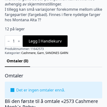
avhengig av skjerminnstillinger.
I tillegg kan små variasjoner forekomme mellom ulike
fargepartier (fargebad). Finnes i flere nydelige farger
hos Montana Alta ??
12 på lager
2573
Cashmere
Legg I Handlekurv
Monk`s
Robe
Produktnummer:
11642573
antall
Kategorier:
Cashmere
,
Garn
,
SANDNES GARN
Omtaler (0)
Omtaler
Det er ingen omtaler ennå.
Bli den første til å omtale «2573 Cashmere
Monk`s Robe»