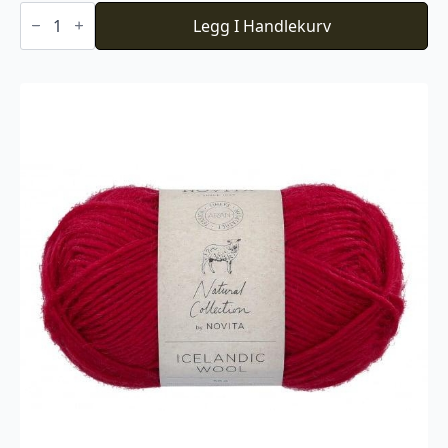
Baby
Ull
Legg I Handlekurv
-
Hvit
antall