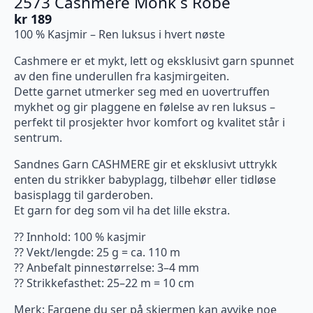
2573 Cashmere Monk`s Robe
kr
189
100 % Kasjmir – Ren luksus i hvert nøste
Cashmere er et mykt, lett og eksklusivt garn spunnet
av den fine underullen fra kasjmirgeiten.
Dette garnet utmerker seg med en uovertruffen
mykhet og gir plaggene en følelse av ren luksus –
perfekt til prosjekter hvor komfort og kvalitet står i
sentrum.
Sandnes Garn CASHMERE gir et eksklusivt uttrykk
enten du strikker babyplagg, tilbehør eller tidløse
basisplagg til garderoben.
Et garn for deg som vil ha det lille ekstra.
?? Innhold: 100 % kasjmir
?? Vekt/lengde: 25 g = ca. 110 m
?? Anbefalt pinnestørrelse: 3–4 mm
?? Strikkefasthet: 25–22 m = 10 cm
Merk: Fargene du ser på skjermen kan avvike noe