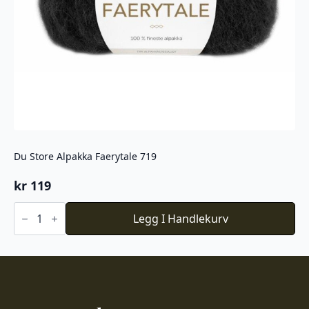
Du Store Alpakka Faerytale 719
kr
119
Du
Store
Legg I Handlekurv
Alpakka
Faerytale
719
antall