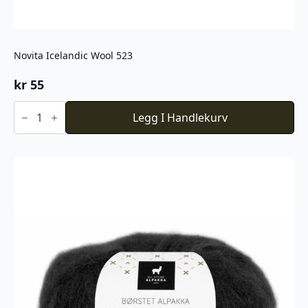
Novita Icelandic Wool 523
kr
55
Novita
Icelandic
Legg I Handlekurv
Wool
523
antall