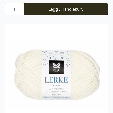
Du
Store
Legg I Handlekurv
Alpakka
Faerytale
719
antall