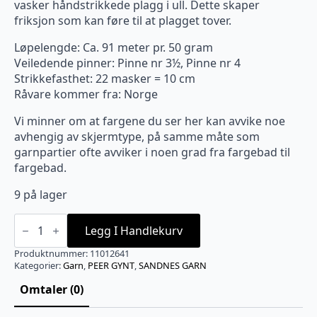
vasker håndstrikkede plagg i ull. Dette skaper
friksjon som kan føre til at plagget tover.
Løpelengde: Ca. 91 meter pr. 50 gram
Veiledende pinner: Pinne nr 3½, Pinne nr 4
Strikkefasthet: 22 masker = 10 cm
Råvare kommer fra: Norge
Vi minner om at fargene du ser her kan avvike noe
avhengig av skjermtype, på samme måte som
garnpartier ofte avviker i noen grad fra fargebad til
fargebad.
9 på lager
2641
Peer
Legg I Handlekurv
Gynt
Naturmelert
Produktnummer:
11012641
Nm
Kategorier:
Garn
,
PEER GYNT
,
SANDNES GARN
7,4/4
antall
Omtaler (0)