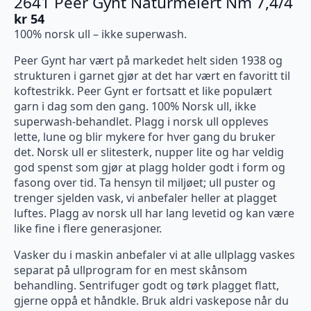
2641 Peer Gynt Naturmelert Nm 7,4/4
kr
54
100% norsk ull – ikke superwash.
Peer Gynt har vært på markedet helt siden 1938 og
strukturen i garnet gjør at det har vært en favoritt til
koftestrikk. Peer Gynt er fortsatt et like populært
garn i dag som den gang. 100% Norsk ull, ikke
superwash-behandlet. Plagg i norsk ull oppleves
lette, lune og blir mykere for hver gang du bruker
det. Norsk ull er slitesterk, nupper lite og har veldig
god spenst som gjør at plagg holder godt i form og
fasong over tid. Ta hensyn til miljøet; ull puster og
trenger sjelden vask, vi anbefaler heller at plagget
luftes. Plagg av norsk ull har lang levetid og kan være
like fine i flere generasjoner.
Vasker du i maskin anbefaler vi at alle ullplagg vaskes
separat på ullprogram for en mest skånsom
behandling. Sentrifuger godt og tørk plagget flatt,
gjerne oppå et håndkle. Bruk aldri vaskepose når du