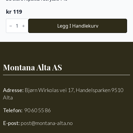
kr
119
Du
Store
Legg I Handlekurv
Alpakka
Faerytale
740
antall
Montana Alta AS
Adresse:
Bjørn Wirkolas vei 17, Handelsparken 9510
Alta
Telefon:
90 60 55 86
E-post:
post@montana-alta.no