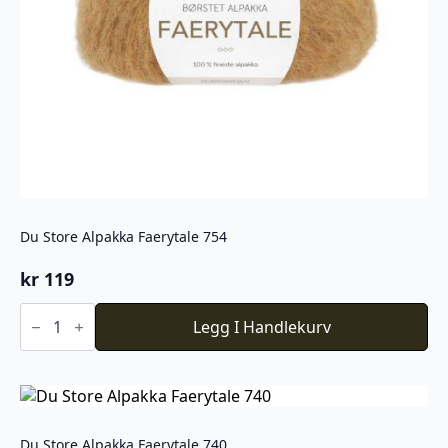
Du Store Alpakka Faerytale 754
kr
119
Du
Store
Legg I Handlekurv
Alpakka
Faerytale
754
antall
Du Store Alpakka Faerytale 740