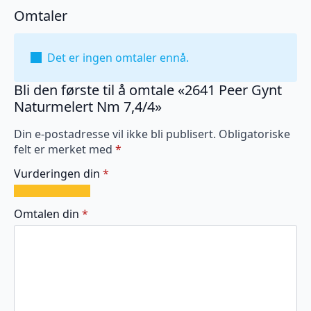
Omtaler
Det er ingen omtaler ennå.
Bli den første til å omtale «2641 Peer Gynt
Naturmelert Nm 7,4/4»
Din e-postadresse vil ikke bli publisert.
Obligatoriske
felt er merket med
*
Vurderingen din
*
1
2
3
4
5
av
av
av
av
av
Omtalen din
*
5
5
5
5
5
stjerner
stjerner
stjerner
stjerner
stjerner