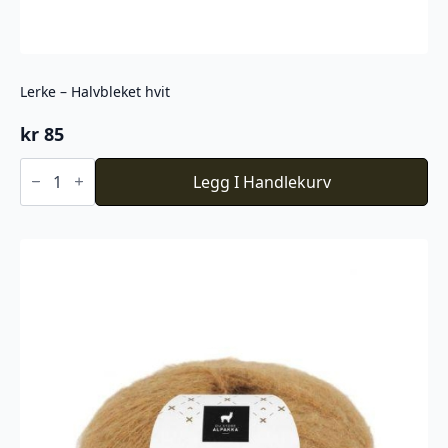
Lerke – Halvbleket hvit
kr
85
Lerke
-
Legg I Handlekurv
Halvbleket
hvit
antall