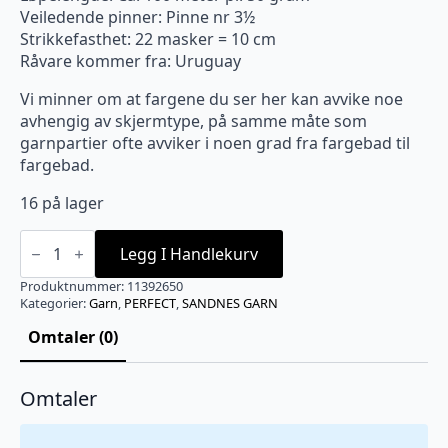
Veiledende pinner: Pinne nr 3½
Strikkefasthet: 22 masker = 10 cm
Råvare kommer fra: Uruguay
Vi minner om at fargene du ser her kan avvike noe
avhengig av skjermtype, på samme måte som
garnpartier ofte avviker i noen grad fra fargebad til
fargebad.
16 på lager
2650
Perfect
Legg I Handlekurv
Lys
Beigmelert
Produktnummer:
11392650
antall
Kategorier:
Garn
,
PERFECT
,
SANDNES GARN
Omtaler (0)
Omtaler