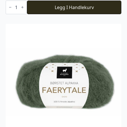
Du
Store
Legg I Handlekurv
Alpakka
Faerytale
740
antall