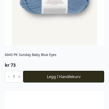
6043 PK Sunday Baby Blue Eyes
kr
73
6043
PK
Legg I Handlekurv
Sunday
Baby
Blue
Eyes
antall