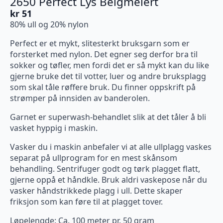
2650 Perfect Lys Beigmelert
kr
51
80% ull og 20% nylon
Perfect er et mykt, slitesterkt bruksgarn som er
forsterket med nylon. Det egner seg derfor bra til
sokker og tøfler, men fordi det er så mykt kan du like
gjerne bruke det til votter, luer og andre bruksplagg
som skal tåle røffere bruk. Du finner oppskrift på
strømper på innsiden av banderolen.
Garnet er superwash-behandlet slik at det tåler å bli
vasket hyppig i maskin.
Vasker du i maskin anbefaler vi at alle ullplagg vaskes
separat på ullprogram for en mest skånsom
behandling. Sentrifuger godt og tørk plagget flatt,
gjerne oppå et håndkle. Bruk aldri vaskepose når du
vasker håndstrikkede plagg i ull. Dette skaper
friksjon som kan føre til at plagget tover.
Løpelengde: Ca. 100 meter pr. 50 gram