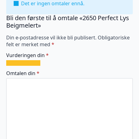
Det er ingen omtaler ennå.
Bli den første til å omtale «2650 Perfect Lys
Beigmelert»
Din e-postadresse vil ikke bli publisert.
Obligatoriske
felt er merket med
*
Vurderingen din
*
1
2
3
4
5
av
av
av
av
av
Omtalen din
*
5
5
5
5
5
stjerner
stjerner
stjerner
stjerner
stjerner