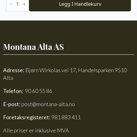
Ull
Legg I Handlekurv
-
Beige
melert
antall
Montana Alta AS
Adresse:
Bjørn Wirkolas vei 17, Handelsparken 9510
Alta
Telefon:
90 60 55 86
E-post:
post@montana-alta.no
Foretaksregisteret:
981 883 411
Alle priser er inklusive MVA