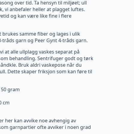
song over tid. Ta hensyn til miljøet; ull
, vi anbefaler heller at plagget luftes.
etid og kan være like fine i flere
 brukes samme fiber og lages i ulik
3-tråds garn og Peer Gynt 4-tråds garn.
i at alle ullplagg vaskes separat på
om behandling. Sentrifuger godt og tørk
 håndkle. Bruk aldri vaskepose når du
ll. Dette skaper friksjon som kan føre til
. 50 gram
10 cm
er her kan avvike noe avhengig av
m garnpartier ofte avviker i noen grad