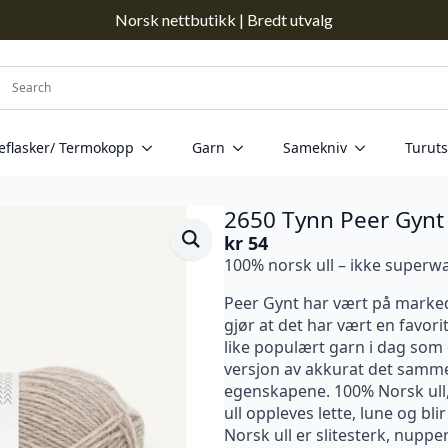
Norsk nettbutikk | Bredt utvalg
eflasker/ Termokopp
Garn
Samekniv
Turuts
2650 Tynn Peer Gynt
kr
54
100% norsk ull – ikke superw
Peer Gynt har vært på marked
gjør at det har vært en favorit
like populært garn i dag som 
versjon av akkurat det sam
egenskapene. 100% Norsk ull,
ull oppleves lette, lune og bl
Norsk ull er slitesterk, nuppe