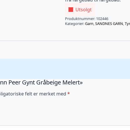
Utsolgt
Produktnummer:
102446
Kategorier:
Garn
,
SANDNES GARN
,
Ty
Tynn Peer Gynt Gråbeige Melert»
ligatoriske felt er merket med
*