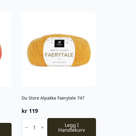
Du Store Alpakka Faerytale 747
kr
119
Du
Store
Legg I
Alpakka
Handlekurv
Faerytale