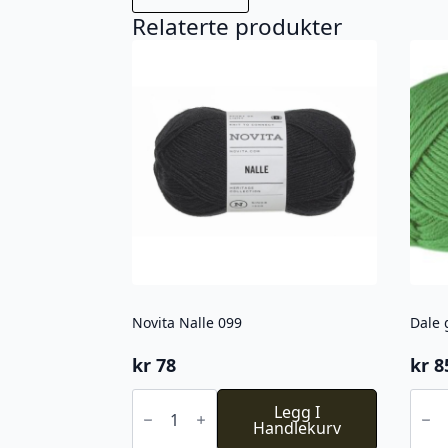
Relaterte produkter
Novita Nalle 099
Dale 
kr
78
kr
8
Novita
Dale
Nalle
Legg I
garn
099
Handlekurv
lille
antall
lerke