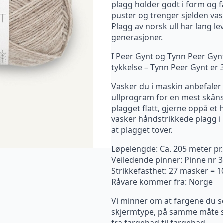
plagg holder godt i form og fa
puster og trenger sjelden vask
Plagg av norsk ull har lang lev
generasjoner.
I Peer Gynt og Tynn Peer Gynt
tykkelse – Tynn Peer Gynt er 
Vasker du i maskin anbefaler v
ullprogram for en mest skåns
plagget flatt, gjerne oppå et
vasker håndstrikkede plagg i u
at plagget tover.
Løpelengde: Ca. 205 meter pr
Veiledende pinner: Pinne nr 3
Strikkefasthet: 27 masker = 
Råvare kommer fra: Norge
Vi minner om at fargene du s
skjermtype, på samme måte so
fra fargebad til fargebad.