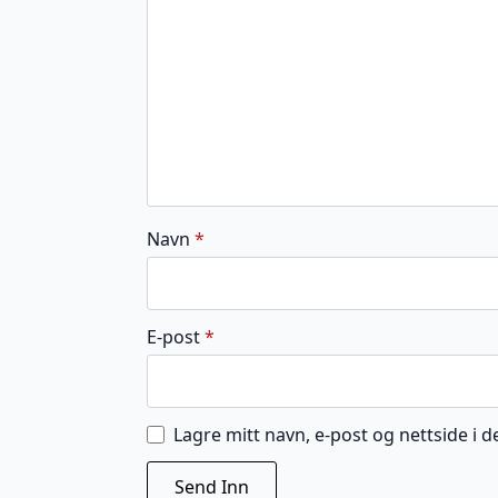
stjerner
stjerner
stjerner
stjerner
stjerner
Navn
*
E-post
*
Lagre mitt navn, e-post og nettside i