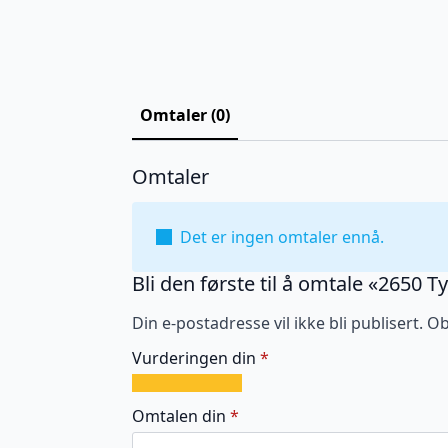
Omtaler (0)
Omtaler
Det er ingen omtaler ennå.
Bli den første til å omtale «2650 
Din e-postadresse vil ikke bli publisert.
Ob
Vurderingen din
*
1
2
3
4
5
av
av
av
av
av
Omtalen din
*
5
5
5
5
5