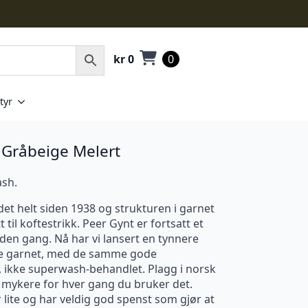
kr
0
0
tyr
 Gråbeige Melert
ash.
et helt siden 1938 og strukturen i garnet
t til koftestrikk. Peer Gynt er fortsatt et
den gang. Nå har vi lansert en tynnere
me garnet, med de samme gode
 ikke superwash-behandlet. Plagg i norsk
ir mykere for hver gang du bruker det.
r lite og har veldig god spenst som gjør at