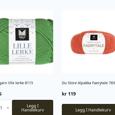
garn lille lerke 8115
Du Store Alpakka Faerytale 783
5
kr
119
Legg I
Handlekurv
Legg I Handlekurv