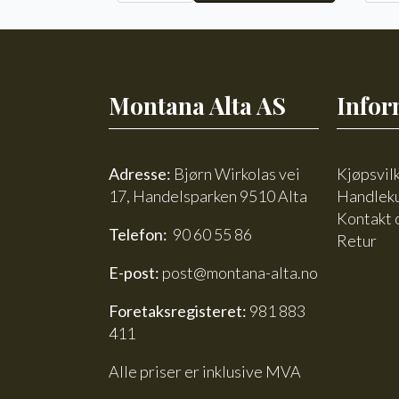
8115
antal
Montana Alta AS
Infor
Adresse:
Bjørn Wirkolas vei
Kjøpsvil
17, Handelsparken 9510 Alta
Handlek
Kontakt 
Telefon:
90 60 55 86
Retur
E-post:
post@montana-alta.no
Foretaksregisteret:
981 883
411
Alle priser er inklusive MVA