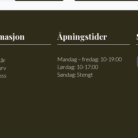
l
masjon
Åpningstider
Mandag – fredag: 10-19:00
kår
Lørdag: 10-17:00
urv
Søndag: Stengt
oss