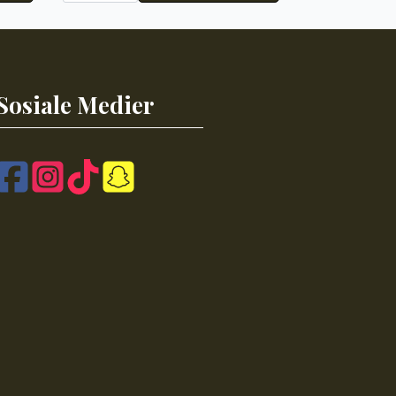
747
antall
Sosiale Medier