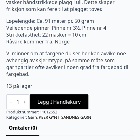
vasker håndstrikkede plagg i ull. Dette skaper
friksjon som kan føre til at plagget tover.
Løpelengde: Ca. 91 meter pr. 50 gram
Veiledende pinner: Pinne nr 3½, Pinne nr 4
Strikkefasthet: 22 masker = 10 cm
Råvare kommer fra: Norge
Vi minner om at fargene du ser her kan avvike noe
avhengig av skjermtype, på samme måte som
garnpartier ofte avviker i noen grad fra fargebad til
fargebad.
13 på lager
2652
Peer
Legg I Handlekurv
Gynt
Mellombrun
Produktnummer:
11012652
melert
Kategorier:
Garn
,
PEER GYNT
,
SANDNES GARN
antall
Omtaler (0)