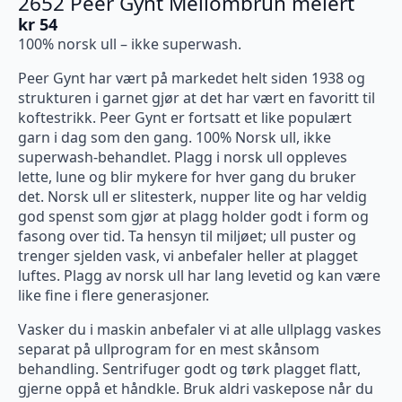
2652 Peer Gynt Mellombrun melert
kr
54
100% norsk ull – ikke superwash.
Peer Gynt har vært på markedet helt siden 1938 og
strukturen i garnet gjør at det har vært en favoritt til
koftestrikk. Peer Gynt er fortsatt et like populært
garn i dag som den gang. 100% Norsk ull, ikke
superwash-behandlet. Plagg i norsk ull oppleves
lette, lune og blir mykere for hver gang du bruker
det. Norsk ull er slitesterk, nupper lite og har veldig
god spenst som gjør at plagg holder godt i form og
fasong over tid. Ta hensyn til miljøet; ull puster og
trenger sjelden vask, vi anbefaler heller at plagget
luftes. Plagg av norsk ull har lang levetid og kan være
like fine i flere generasjoner.
Vasker du i maskin anbefaler vi at alle ullplagg vaskes
separat på ullprogram for en mest skånsom
behandling. Sentrifuger godt og tørk plagget flatt,
gjerne oppå et håndkle. Bruk aldri vaskepose når du