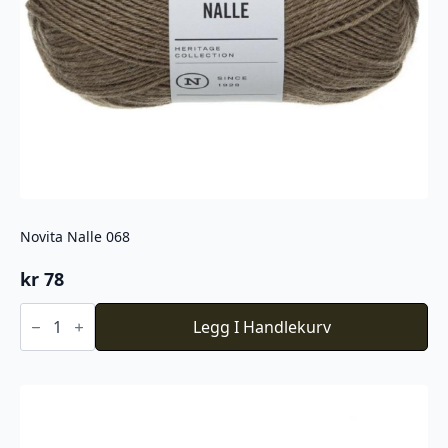
Novita Nalle 068
kr
78
Novita
Nalle
Legg I Handlekurv
068
antall