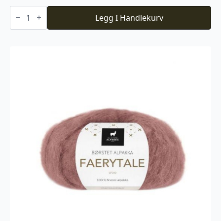
Du
Store
Legg I Handlekurv
Alpakka
Faerytale
790
antall