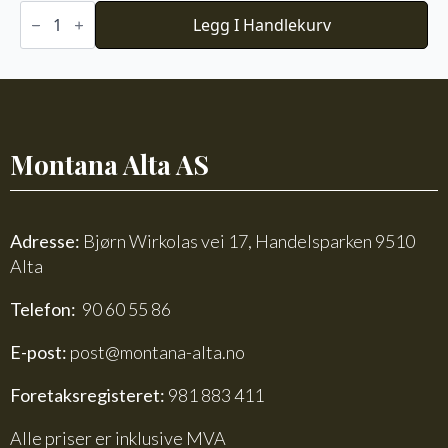
Du
Store
Legg I Handlekurv
Alpakka
Faerytale
754
antall
Montana Alta AS
Adresse:
Bjørn Wirkolas vei 17, Handelsparken 9510
Alta
Telefon:
90 60 55 86
E-post:
post@montana-alta.no
Foretaksregisteret:
981 883 411
Alle priser er inklusive MVA