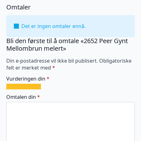
Omtaler
Det er ingen omtaler ennå.
Bli den første til å omtale «2652 Peer Gynt
Mellombrun melert»
Din e-postadresse vil ikke bli publisert.
Obligatoriske
felt er merket med
*
Vurderingen din
*
1
2
3
4
5
av
av
av
av
av
Omtalen din
*
5
5
5
5
5
stjerner
stjerner
stjerner
stjerner
stjerner