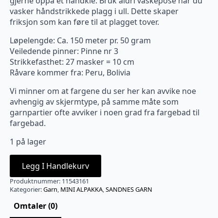
gjerne oppå et håndkle. Bruk aldri vaskepose når du
vasker håndstrikkede plagg i ull. Dette skaper
friksjon som kan føre til at plagget tover.
Løpelengde: Ca. 150 meter pr. 50 gram
Veiledende pinner: Pinne nr 3
Strikkefasthet: 27 masker = 10 cm
Råvare kommer fra: Peru, Bolivia
Vi minner om at fargene du ser her kan avvike noe
avhengig av skjermtype, på samme måte som
garnpartier ofte avviker i noen grad fra fargebad til
fargebad.
1 på lager
Legg I Handlekurv
Produktnummer:
11543161
Kategorier:
Garn
,
MINI ALPAKKA
,
SANDNES GARN
Omtaler (0)