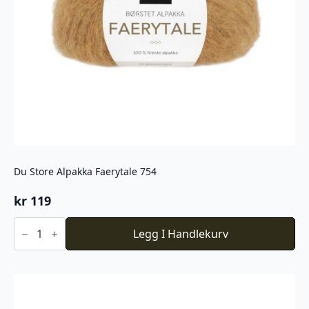
Du Store Alpakka Faerytale 754
kr
119
Du
Store
Legg I Handlekurv
Alpakka
Faerytale
754
antall