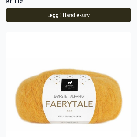
kr
119
Legg I Handlekurv