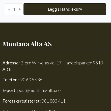
Novita
Icelandic
Legg I Handlekurv
Wool
523
antall
Montana Alta AS
Adresse:
Bjørn Wirkolas vei 17, Handelsparken 9510
Alta
Telefon:
90 60 55 86
E-post:
post@montana-alta.no
Foretaksregisteret:
981 883 411