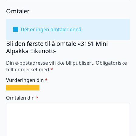
Omtaler
Det er ingen omtaler ennå.
Bli den første til å omtale «3161 Mini
Alpakka Eikenøtt»
Din e-postadresse vil ikke bli publisert.
Obligatoriske
felt er merket med
*
Vurderingen din
*
1
2
3
4
5
av
av
av
av
av
Omtalen din
*
5
5
5
5
5
stjerner
stjerner
stjerner
stjerner
stjerner