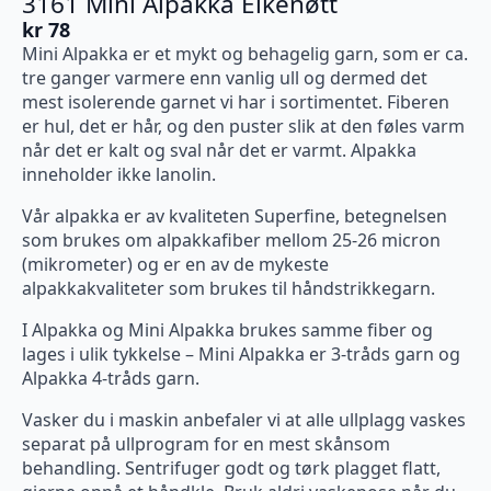
3161 Mini Alpakka Eikenøtt
kr
78
Mini Alpakka er et mykt og behagelig garn, som er ca.
tre ganger varmere enn vanlig ull og dermed det
mest isolerende garnet vi har i sortimentet. Fiberen
er hul, det er hår, og den puster slik at den føles varm
når det er kalt og sval når det er varmt. Alpakka
inneholder ikke lanolin.
Vår alpakka er av kvaliteten Superfine, betegnelsen
som brukes om alpakkafiber mellom 25-26 micron
(mikrometer) og er en av de mykeste
alpakkakvaliteter som brukes til håndstrikkegarn.
I Alpakka og Mini Alpakka brukes samme fiber og
lages i ulik tykkelse – Mini Alpakka er 3-tråds garn og
Alpakka 4-tråds garn.
Vasker du i maskin anbefaler vi at alle ullplagg vaskes
separat på ullprogram for en mest skånsom
behandling. Sentrifuger godt og tørk plagget flatt,