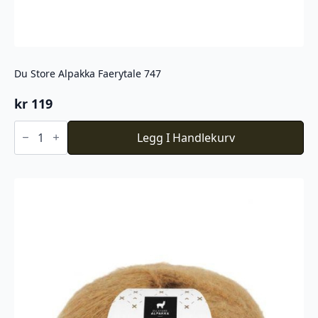
Du Store Alpakka Faerytale 747
kr
119
Du
Store
Legg I Handlekurv
Alpakka
Faerytale
747
antall