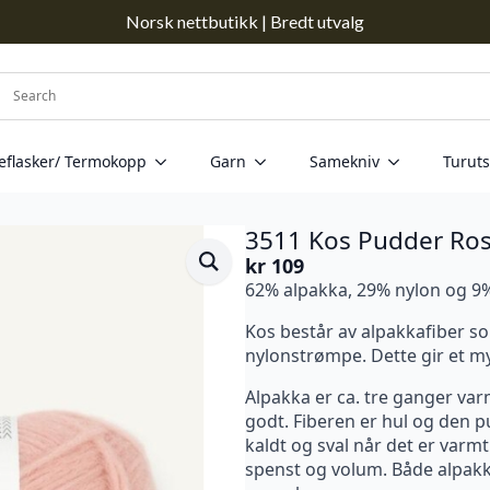
Norsk nettbutikk | Bredt utvalg
eflasker/ Termokopp
Garn
Samekniv
Turuts
3511 Kos Pudder Ro
kr
109
62% alpakka, 29% nylon og 9%
Kos består av alpakkafiber so
nylonstrømpe. Dette gir et myk
Alpakka er ca. tre ganger var
godt. Fiberen er hul og den pu
kaldt og sval når det er varmt.
spenst og volum. Både alpak