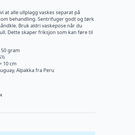
i at alle ullplagg vaskes separat på
om behandling. Sentrifuger godt og tørk
 håndkle. Bruk aldri vaskepose når du
ll. Dette skaper friksjon som kan føre til
. 50 gram
5½
 = 10 cm
ruguay, Alpakka fra Peru
N