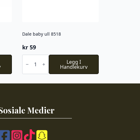
Dale baby ull 8518
kr
59
Dale
baby
Legg I
v
ull
Handlekurv
8518
antall
Sosiale Medier