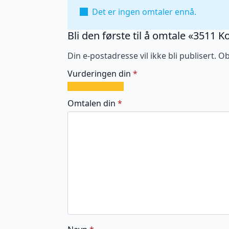
Det er ingen omtaler ennå.
Bli den første til å omtale «3511 
Din e-postadresse vil ikke bli publisert.
Ob
Vurderingen din
*
1
2
3
4
5
av
av
av
av
av
Omtalen din
*
5
5
5
5
5
stjerner
stjerner
stjerner
stjerner
stjerner