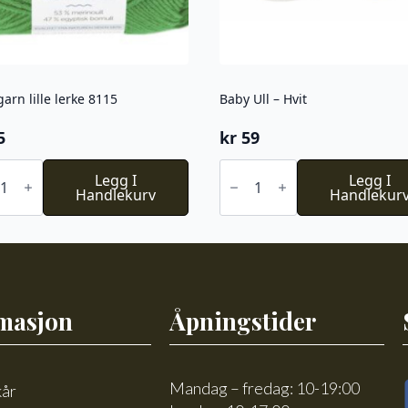
garn lille lerke 8115
Baby Ull – Hvit
5
kr
59
Baby
Legg I
Ull
Legg I
Handlekurv
-
Handlekur
Hvit
antall
l
masjon
Åpningstider
Mandag – fredag: 10-19:00
kår