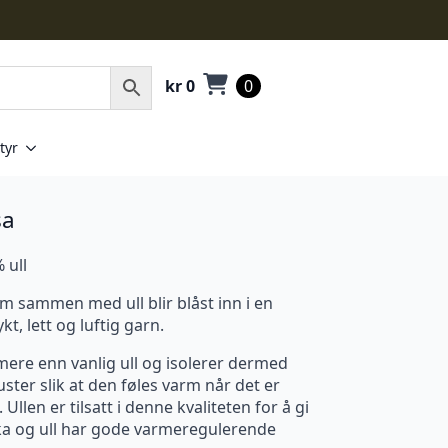
kr
0
0
tyr
sa
 ull
m sammen med ull blir blåst inn i en
t, lett og luftig garn.
mere enn vanlig ull og isolerer dermed
ster slik at den føles varm når det er
 Ullen er tilsatt i denne kvaliteten for å gi
ka og ull har gode varmeregulerende