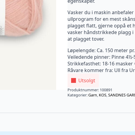
egenskaper.
Vasker du i maskin anbefaler v
ullprogram for en mest skåns
plagget flatt, gjerne oppå et
vasker håndstrikkede plagg i u
at plagget tover.
Løpelengde: Ca. 150 meter pr
Veiledende pinner: Pinne 4½-
Strikkefasthet: 18-16 masker
Råvare kommer fra: Ull fra U
Utsolgt
Produktnummer:
100891
Kategorier:
Garn
,
KOS
,
SANDNES GAR