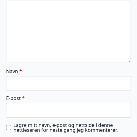
stjerner
stjerner
stjerner
stjerner
stjerner
Navn
*
E-post
*
Lagre mitt navn, e-post og nettside i denne
nettleseren for neste gang jeg kommenterer.