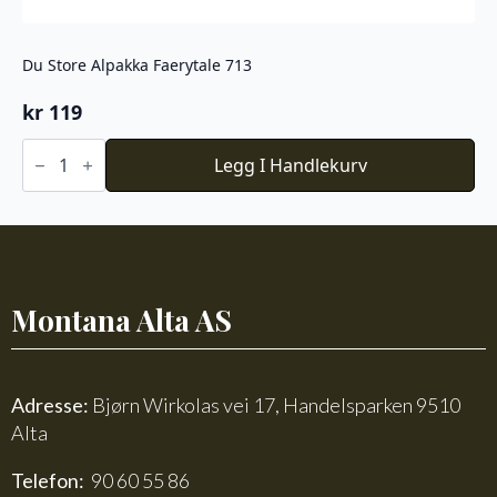
Du Store Alpakka Faerytale 713
kr
119
Du
Store
Legg I Handlekurv
Alpakka
Faerytale
713
antall
Montana Alta AS
Adresse:
Bjørn Wirkolas vei 17, Handelsparken 9510
Alta
Telefon:
90 60 55 86