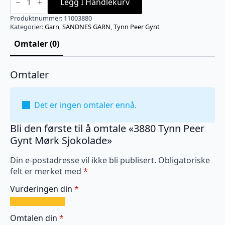
Tynn
Legg I Handlekurv
Peer
Gynt
Produktnummer:
11003880
Mørk
Kategorier:
Garn
,
SANDNES GARN
,
Tynn Peer Gynt
Sjokolade
antall
Omtaler (0)
Omtaler
Det er ingen omtaler ennå.
Bli den første til å omtale «3880 Tynn Peer
Gynt Mørk Sjokolade»
Din e-postadresse vil ikke bli publisert.
Obligatoriske
felt er merket med
*
Vurderingen din
*
1
2
3
4
5
av
av
av
av
av
Omtalen din
*
5
5
5
5
5