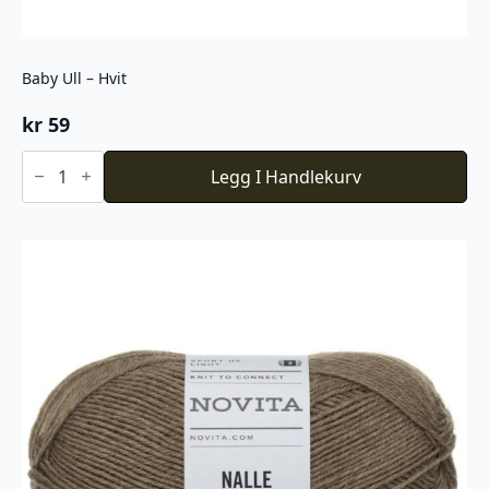
Baby Ull – Hvit
kr
59
Baby
Ull
Legg I Handlekurv
-
Hvit
antall