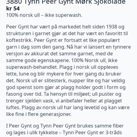
3880 Tynn Peer Gynt Mørk Sjokolade
kr
54
100% norsk ull – ikke superwash.
Peer Gynt har vært på markedet helt siden 1938 og
strukturen i garnet gjør at det har vært en favoritt til
koftestrikk. Peer Gynt er fortsatt et like populært
garn i dag som den gang. Nå har vi lansert en tynnere
versjon av akkurat det samme garnet, med de
samme gode egenskapene. 100% Norsk ull, ikke
superwash-behandlet. Plagg i norsk ull oppleves
lette, lune og blir mykere for hver gang du bruker
det. Norsk ull er slitesterk, nupper lite og har veldig
god spenst som gjør at plagg holder godt i form og
fasong over tid. Ta hensyn til miljøet; ull puster og
trenger sjelden vask, vi anbefaler heller at plagget
luftes. Plagg av norsk ull har lang levetid og kan være
like fine i flere generasjoner.
I Peer Gynt og Tynn Peer Gynt brukes samme fiber
og lages i ulik tykkelse – Tynn Peer Gynt er 3-tråds