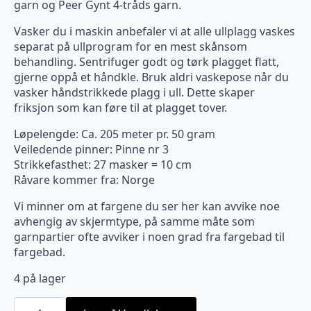
garn og Peer Gynt 4-tråds garn.
Vasker du i maskin anbefaler vi at alle ullplagg vaskes
separat på ullprogram for en mest skånsom
behandling. Sentrifuger godt og tørk plagget flatt,
gjerne oppå et håndkle. Bruk aldri vaskepose når du
vasker håndstrikkede plagg i ull. Dette skaper
friksjon som kan føre til at plagget tover.
Løpelengde: Ca. 205 meter pr. 50 gram
Veiledende pinner: Pinne nr 3
Strikkefasthet: 27 masker = 10 cm
Råvare kommer fra: Norge
Vi minner om at fargene du ser her kan avvike noe
avhengig av skjermtype, på samme måte som
garnpartier ofte avviker i noen grad fra fargebad til
fargebad.
4 på lager
3880