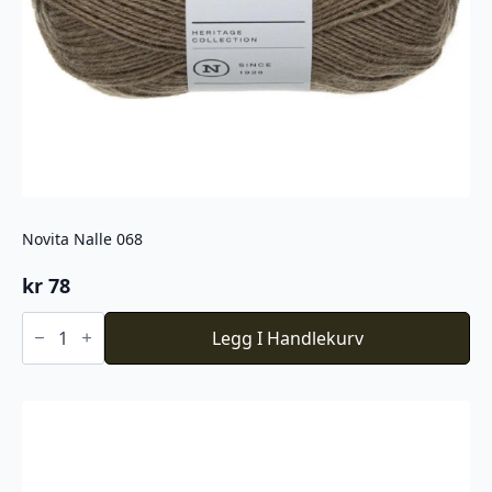
Novita Nalle 068
kr
78
Novita
Nalle
Legg I Handlekurv
068
antall