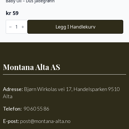
Baby Ull – Dus jadegrønn
kr
59
Baby
Ull
Legg I Handlekurv
-
Dus
jadegrønn
antall
Montana Alta AS
Adresse:
Bjørn Wirkolas vei 17, Handelsparken 9510
Alta
Telefon:
90 60 55 86
E-post:
post@montana-alta.no