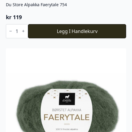
Du Store Alpakka Faerytale 754
kr
119
Du
Store
Legg I Handlekurv
Alpakka
Faerytale
754
antall