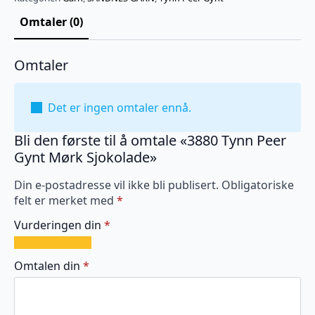
Omtaler (0)
Omtaler
Det er ingen omtaler ennå.
Bli den første til å omtale «3880 Tynn Peer
Gynt Mørk Sjokolade»
Din e-postadresse vil ikke bli publisert.
Obligatoriske
felt er merket med
*
Vurderingen din
*
1
2
3
4
5
av
av
av
av
av
Omtalen din
*
5
5
5
5
5
stjerner
stjerner
stjerner
stjerner
stjerner