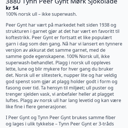
3880 Tynn Peer Gynt Mørk Sjokolade
kr
54
100% norsk ull – ikke superwash.
Peer Gynt har vært på markedet helt siden 1938 og
strukturen i garnet gjør at det har vært en favoritt til
koftestrikk. Peer Gynt er fortsatt et like populært
garn i dag som den gang. Nå har vi lansert en tynnere
versjon av akkurat det samme garnet, med de
samme gode egenskapene. 100% Norsk ull, ikke
superwash-behandlet. Plagg i norsk ull oppleves
lette, lune og blir mykere for hver gang du bruker
det. Norsk ull er slitesterk, nupper lite og har veldig
god spenst som gjør at plagg holder godt i form og
fasong over tid. Ta hensyn til miljøet; ull puster og
trenger sjelden vask, vi anbefaler heller at plagget
luftes. Plagg av norsk ull har lang levetid og kan være
like fine i flere generasjoner.
I Peer Gynt og Tynn Peer Gynt brukes samme fiber
og lages i ulik tykkelse – Tynn Peer Gynt er 3-tråds