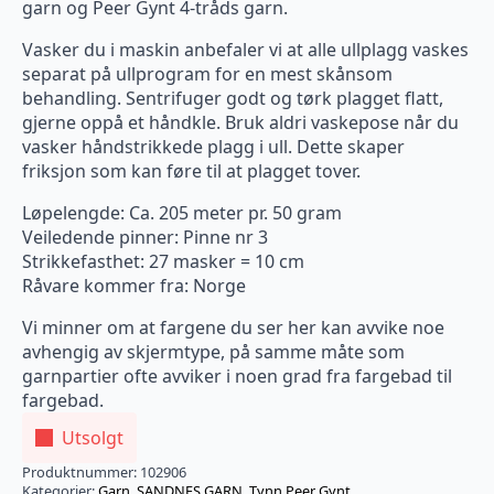
garn og Peer Gynt 4-tråds garn.
Vasker du i maskin anbefaler vi at alle ullplagg vaskes
separat på ullprogram for en mest skånsom
behandling. Sentrifuger godt og tørk plagget flatt,
gjerne oppå et håndkle. Bruk aldri vaskepose når du
vasker håndstrikkede plagg i ull. Dette skaper
friksjon som kan føre til at plagget tover.
Løpelengde: Ca. 205 meter pr. 50 gram
Veiledende pinner: Pinne nr 3
Strikkefasthet: 27 masker = 10 cm
Råvare kommer fra: Norge
Vi minner om at fargene du ser her kan avvike noe
avhengig av skjermtype, på samme måte som
garnpartier ofte avviker i noen grad fra fargebad til
fargebad.
Utsolgt
Produktnummer:
102906
Kategorier:
Garn
,
SANDNES GARN
,
Tynn Peer Gynt