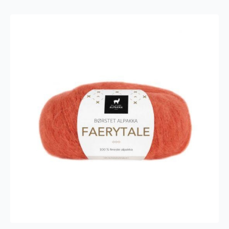
Faerytale
740
antall