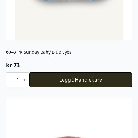
6043 PK Sunday Baby Blue Eyes
kr
73
6043
PK
Legg I Handlekurv
Sunday
Baby
Blue
Eyes
antall