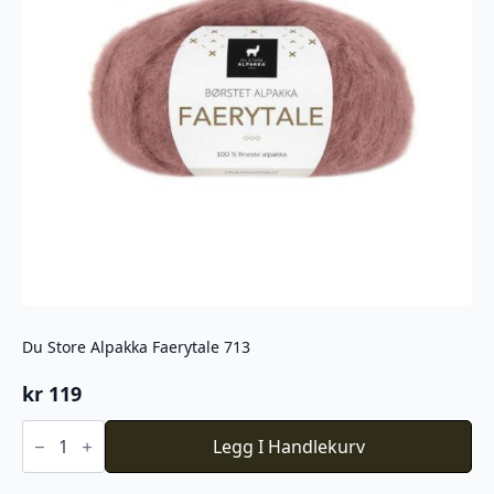
Du Store Alpakka Faerytale 713
kr
119
Du
Store
Legg I Handlekurv
Alpakka
Faerytale