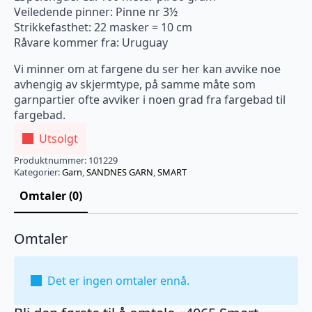
Veiledende pinner: Pinne nr 3½
Strikkefasthet: 22 masker = 10 cm
Råvare kommer fra: Uruguay
Vi minner om at fargene du ser her kan avvike noe
avhengig av skjermtype, på samme måte som
garnpartier ofte avviker i noen grad fra fargebad til
fargebad.
Utsolgt
Produktnummer:
101229
Kategorier:
Garn
,
SANDNES GARN
,
SMART
Omtaler (0)
Omtaler
Det er ingen omtaler ennå.