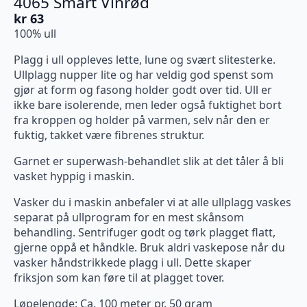
4065 Smart Vinrød
kr
63
100% ull
Plagg i ull oppleves lette, lune og svært slitesterke.
Ullplagg nupper lite og har veldig god spenst som
gjør at form og fasong holder godt over tid. Ull er
ikke bare isolerende, men leder også fuktighet bort
fra kroppen og holder på varmen, selv når den er
fuktig, takket være fibrenes struktur.
Garnet er superwash-behandlet slik at det tåler å bli
vasket hyppig i maskin.
Vasker du i maskin anbefaler vi at alle ullplagg vaskes
separat på ullprogram for en mest skånsom
behandling. Sentrifuger godt og tørk plagget flatt,
gjerne oppå et håndkle. Bruk aldri vaskepose når du
vasker håndstrikkede plagg i ull. Dette skaper
friksjon som kan føre til at plagget tover.
Løpelengde: Ca. 100 meter pr. 50 gram