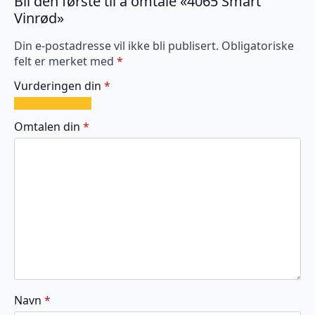
Bli den første til å omtale «4065 Smart
Vinrød»
Din e-postadresse vil ikke bli publisert.
Obligatoriske
felt er merket med
*
Vurderingen din
*
1
2
3
4
5
av
av
av
av
av
Omtalen din
*
5
5
5
5
5
stjerner
stjerner
stjerner
stjerner
stjerner
Navn
*