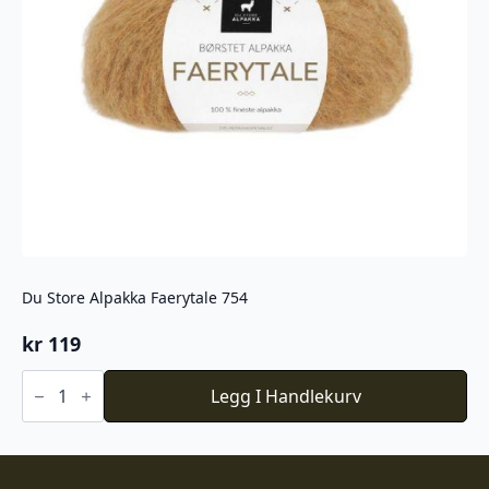
Du Store Alpakka Faerytale 754
kr
119
Du
Store
Legg I Handlekurv
Alpakka
Faerytale
754
antall