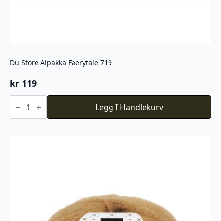
Du Store Alpakka Faerytale 719
kr
119
Du
Store
Legg I Handlekurv
Alpakka
Faerytale
719
antall