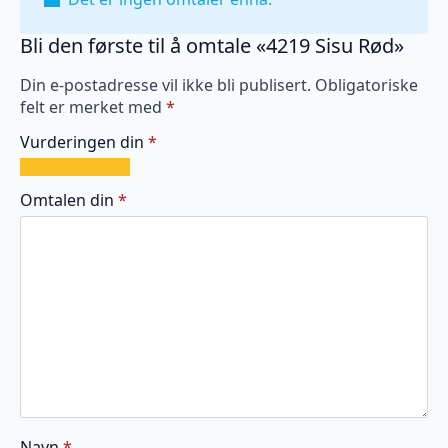
Bli den første til å omtale «4219 Sisu Rød»
Din e-postadresse vil ikke bli publisert.
Obligatoriske
felt er merket med
*
Vurderingen din
*
1
2
3
4
5
av
av
av
av
av
Omtalen din
*
5
5
5
5
5
stjerner
stjerner
stjerner
stjerner
stjerner
Navn
*