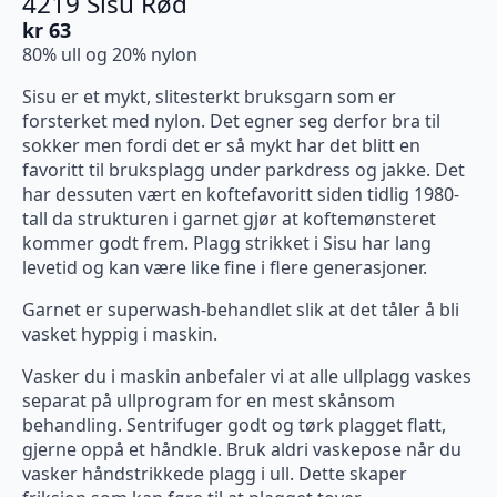
4219 Sisu Rød
kr
63
80% ull og 20% nylon
Sisu er et mykt, slitesterkt bruksgarn som er
forsterket med nylon. Det egner seg derfor bra til
sokker men fordi det er så mykt har det blitt en
favoritt til bruksplagg under parkdress og jakke. Det
har dessuten vært en koftefavoritt siden tidlig 1980-
tall da strukturen i garnet gjør at koftemønsteret
kommer godt frem. Plagg strikket i Sisu har lang
levetid og kan være like fine i flere generasjoner.
Garnet er superwash-behandlet slik at det tåler å bli
vasket hyppig i maskin.
Vasker du i maskin anbefaler vi at alle ullplagg vaskes
separat på ullprogram for en mest skånsom
behandling. Sentrifuger godt og tørk plagget flatt,
gjerne oppå et håndkle. Bruk aldri vaskepose når du
vasker håndstrikkede plagg i ull. Dette skaper