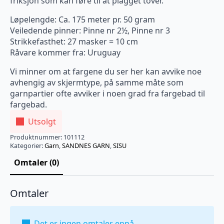
friksjon som kan føre til at plagget tover.
Løpelengde: Ca. 175 meter pr. 50 gram
Veiledende pinner: Pinne nr 2½, Pinne nr 3
Strikkefasthet: 27 masker = 10 cm
Råvare kommer fra: Uruguay
Vi minner om at fargene du ser her kan avvike noe
avhengig av skjermtype, på samme måte som
garnpartier ofte avviker i noen grad fra fargebad til
fargebad.
Utsolgt
Produktnummer:
101112
Kategorier:
Garn
,
SANDNES GARN
,
SISU
Omtaler (0)
Omtaler
Det er ingen omtaler ennå.