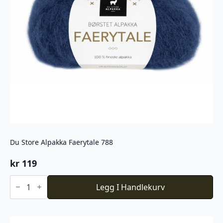
Du Store Alpakka Faerytale 788
kr
119
Du
Store
Legg I Handlekurv
Alpakka
Faerytale
788
antall