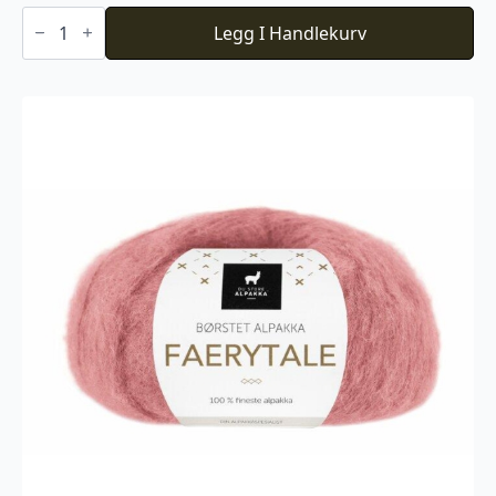
6043
PK
Legg I Handlekurv
Sunday
Baby
Blue
Eyes
antall