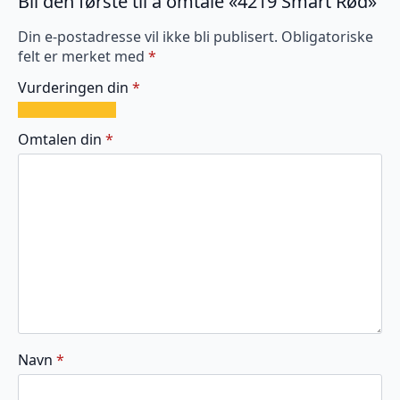
Bli den første til å omtale «4219 Smart Rød»
Din e-postadresse vil ikke bli publisert.
Obligatoriske
felt er merket med
*
Vurderingen din
*
1
2
3
4
5
av
av
av
av
av
Omtalen din
*
5
5
5
5
5
stjerner
stjerner
stjerner
stjerner
stjerner
Navn
*