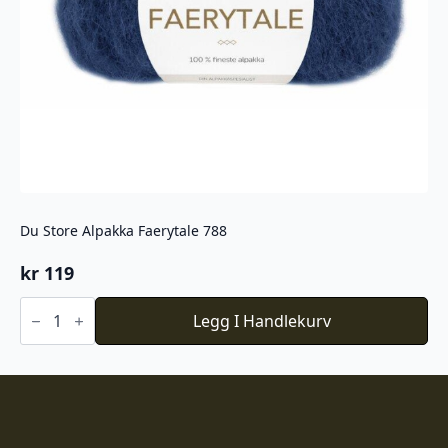
Du Store Alpakka Faerytale 788
kr
119
Du
Store
Legg I Handlekurv
Alpakka
Faerytale
788
antall