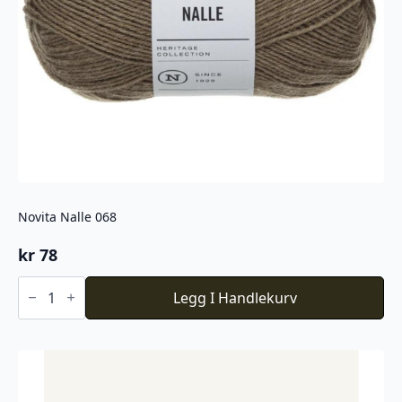
Novita Nalle 068
kr
78
Novita
Nalle
Legg I Handlekurv
068
antall