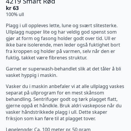
4219 Smart Rød
kr
63
100% ull
Plagg i ull oppleves lette, lune og svært slitesterke.
Ullplagg nupper lite og har veldig god spenst som
gjør at form og fasong holder godt over tid. Ull er
ikke bare isolerende, men leder også fuktighet bort
fra kroppen og holder på varmen, selv når den er
fuktig, takket være fibrenes struktur.
Garnet er superwash-behandlet slik at det tåler å bli
vasket hyppig i maskin.
Vasker du i maskin anbefaler vi at alle ullplagg vaskes
separat på ullprogram for en mest skånsom
behandling. Sentrifuger godt og tørk plagget flatt,
gjerne oppå et håndkle. Bruk aldri vaskepose når du
vasker håndstrikkede plagg i ull. Dette skaper
friksjon som kan føre til at plagget tover.
Løpelengde: Ca. 100 meter pr. 50 gram