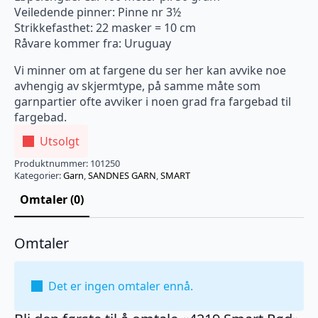
Veiledende pinner: Pinne nr 3½
Strikkefasthet: 22 masker = 10 cm
Råvare kommer fra: Uruguay
Vi minner om at fargene du ser her kan avvike noe
avhengig av skjermtype, på samme måte som
garnpartier ofte avviker i noen grad fra fargebad til
fargebad.
Utsolgt
Produktnummer:
101250
Kategorier:
Garn
,
SANDNES GARN
,
SMART
Omtaler (0)
Omtaler
Det er ingen omtaler ennå.