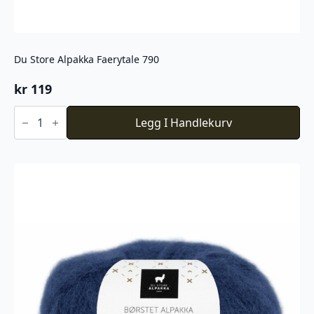
Du Store Alpakka Faerytale 790
kr
119
Du
Store
Legg I Handlekurv
Alpakka
Faerytale
790
antall