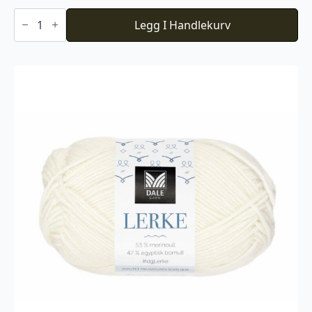
Baby
Ull
Legg I Handlekurv
-
Beige
melert
antall