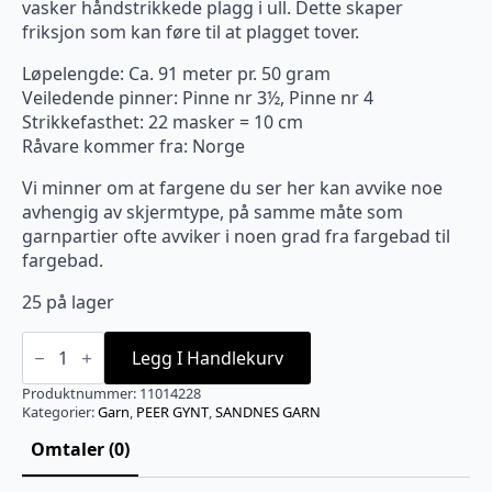
vasker håndstrikkede plagg i ull. Dette skaper
friksjon som kan føre til at plagget tover.
Løpelengde: Ca. 91 meter pr. 50 gram
Veiledende pinner: Pinne nr 3½, Pinne nr 4
Strikkefasthet: 22 masker = 10 cm
Råvare kommer fra: Norge
Vi minner om at fargene du ser her kan avvike noe
avhengig av skjermtype, på samme måte som
garnpartier ofte avviker i noen grad fra fargebad til
fargebad.
25 på lager
4228
Peer
Legg I Handlekurv
Gynt
Rød
Produktnummer:
11014228
antall
Kategorier:
Garn
,
PEER GYNT
,
SANDNES GARN
Omtaler (0)