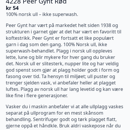
4228 Peer Gynt Rød
kr
54
100% norsk ull – ikke superwash.
Peer Gynt har vært på markedet helt siden 1938 og
strukturen i garnet gjør at det har vært en favoritt til
koftestrikk. Peer Gynt er fortsatt et like populært
garn i dag som den gang. 100% Norsk ull, ikke
superwash-behandlet. Plagg i norsk ull oppleves
lette, lune og blir mykere for hver gang du bruker
det. Norsk ull er slitesterk, nupper lite og har veldig
god spenst som gjør at plagg holder godt i form og
fasong over tid. Ta hensyn til miljøet; ull puster og
trenger sjelden vask, vi anbefaler heller at plagget
luftes. Plagg av norsk ull har lang levetid og kan være
like fine i flere generasjoner.
Vasker du i maskin anbefaler vi at alle ullplagg vaskes
separat på ullprogram for en mest skånsom
behandling. Sentrifuger godt og tørk plagget flatt,
gjerne oppå et håndkle. Bruk aldri vaskepose når du