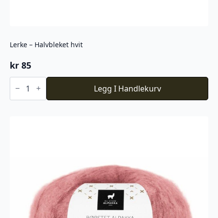
Lerke – Halvbleket hvit
kr
85
Lerke
-
Legg I Handlekurv
Halvbleket
hvit
antall