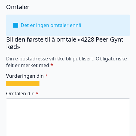
Omtaler
Det er ingen omtaler ennå.
Bli den første til å omtale «4228 Peer Gynt
Rød»
Din e-postadresse vil ikke bli publisert.
Obligatoriske
felt er merket med
*
Vurderingen din
*
1
2
3
4
5
av
av
av
av
av
Omtalen din
*
5
5
5
5
5
stjerner
stjerner
stjerner
stjerner
stjerner