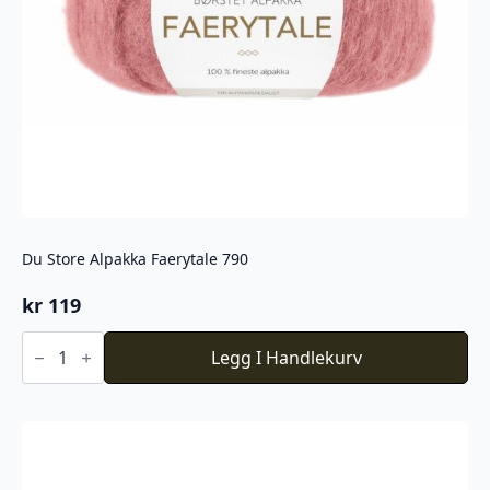
Du Store Alpakka Faerytale 790
kr
119
Du
Store
Legg I Handlekurv
Alpakka
Faerytale
790
antall