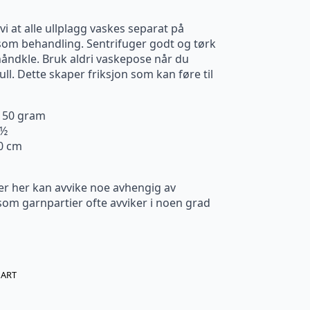
i at alle ullplagg vaskes separat på
om behandling. Sentrifuger godt og tørk
 håndkle. Bruk aldri vaskepose når du
ll. Dette skaper friksjon som kan føre til
. 50 gram
3½
10 cm
er her kan avvike noe avhengig av
m garnpartier ofte avviker i noen grad
ART