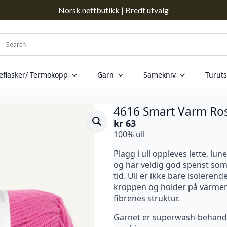
Norsk nettbutikk | Bredt utvalg
eflasker/ Termokopp
Garn
Samekniv
Turuts
4616 Smart Varm Ro
kr
63
100% ull
Plagg i ull oppleves lette, lun
og har veldig god spenst som
tid. Ull er ikke bare isoleren
kroppen og holder på varmen,
fibrenes struktur.
Garnet er superwash-behandlet 