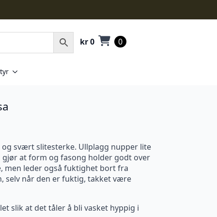
kr
0
0
tyr
sa
e og svært slitesterke. Ullplagg nupper lite
 gjør at form og fasong holder godt over
de, men leder også fuktighet bort fra
 selv når den er fuktig, takket være
slik at det tåler å bli vasket hyppig i