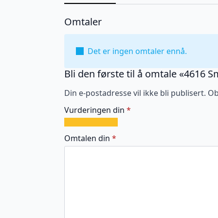
Omtaler
Det er ingen omtaler ennå.
Bli den første til å omtale «4616
Din e-postadresse vil ikke bli publisert.
Ob
Vurderingen din
*
1
2
3
4
5
av
av
av
av
av
Omtalen din
*
5
5
5
5
5
stjerner
stjerner
stjerner
stjerner
stjerner