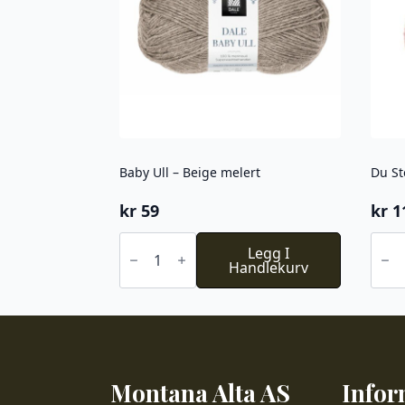
Baby Ull – Beige melert
Du St
kr
59
kr
1
Baby
Du
Ull
Legg I
Stor
-
Handlekurv
Alpa
Beige
Faery
melert
713
antall
antal
Montana Alta AS
Infor