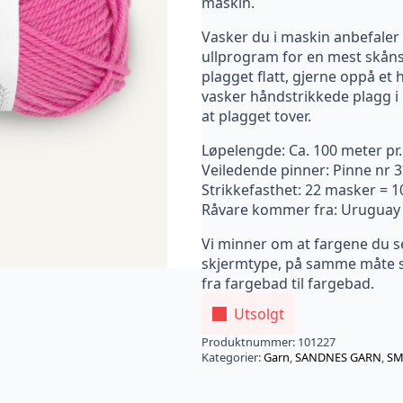
maskin.
Vasker du i maskin anbefaler v
ullprogram for en mest skåns
plagget flatt, gjerne oppå et
vasker håndstrikkede plagg i u
at plagget tover.
Løpelengde: Ca. 100 meter pr
Veiledende pinner: Pinne nr 
Strikkefasthet: 22 masker = 
Råvare kommer fra: Uruguay
Vi minner om at fargene du s
skjermtype, på samme måte so
fra fargebad til fargebad.
Utsolgt
Produktnummer:
101227
Kategorier:
Garn
,
SANDNES GARN
,
SM