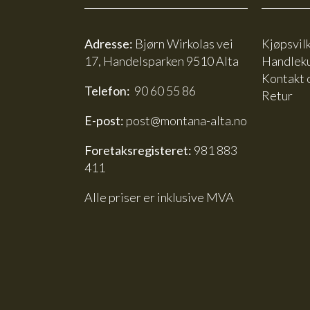
Adresse:
Bjørn Wirkolas vei
Kjøpsvil
17, Handelsparken 9510 Alta
Handlek
Kontakt 
Telefon:
90 60 55 86
Retur
E-post:
post@montana-alta.no
Foretaksregisteret:
981 883
411
Alle priser er inklusive MVA