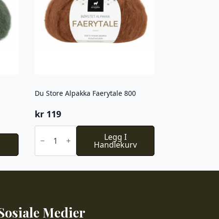
Du Store Alpakka Faerytale 800
kr
119
Du
Store
Legg I
Alpakka
Handlekurv
Faerytale
800
antall
Sosiale Medier