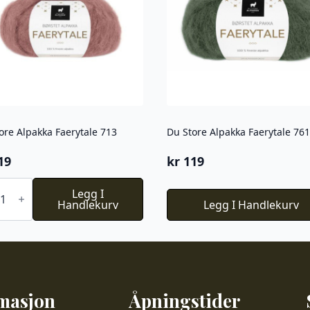
ore Alpakka Faerytale 713
Du Store Alpakka Faerytale 761
19
kr
119
e
Legg I
kka
Handlekurv
Legg I Handlekurv
tale
l
masjon
Åpningstider