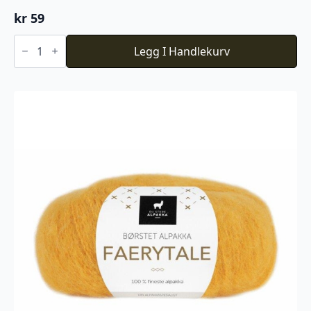
kr
59
Baby
Ull
Legg I Handlekurv
-
Hvit
antall