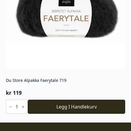
Du Store Alpakka Faerytale 719
kr
119
Du
Store
Legg I Handlekurv
Alpakka
Faerytale
719
antall