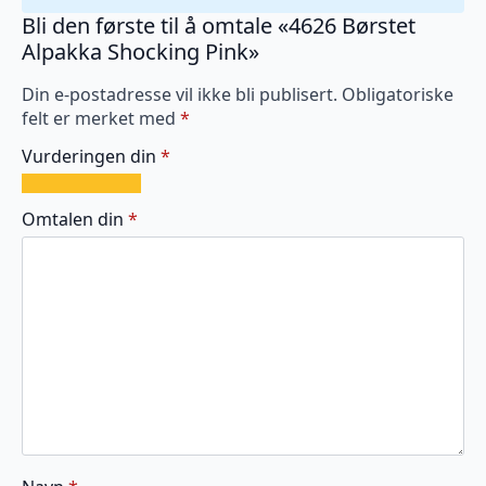
Bli den første til å omtale «4626 Børstet
Alpakka Shocking Pink»
Din e-postadresse vil ikke bli publisert.
Obligatoriske
felt er merket med
*
Vurderingen din
*
1
2
3
4
5
av
av
av
av
av
Omtalen din
*
5
5
5
5
5
stjerner
stjerner
stjerner
stjerner
stjerner