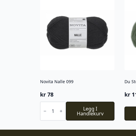
Novita Nalle 099
Du St
kr
78
kr
1
Novita
Nalle
Legg I
099
Handlekurv
antall