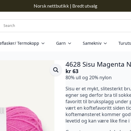
Norsk nettbutikk | Bredt utvalg
eflasker/ Termokopp
Garn
Samekniv
Turuts
4628 Sisu Magenta N
kr
63
80% ull og 20% nylon
Sisu er et mykt, slitesterkt 
egner seg derfor bra til sokke
favoritt til bruksplagg under
vært en koftefavoritt siden tid
koftemønsteret kommer godt f
levetid og kan være like fine i