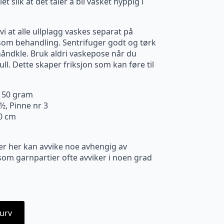
slik at det tåler å bli vasket hyppig i
i at alle ullplagg vaskes separat på
om behandling. Sentrifuger godt og tørk
 håndkle. Bruk aldri vaskepose når du
ll. Dette skaper friksjon som kan føre til
. 50 gram
½, Pinne nr 3
10 cm
er her kan avvike noe avhengig av
m garnpartier ofte avviker i noen grad
urv