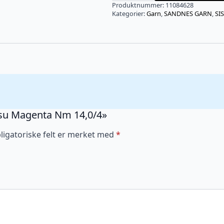
Nm
Produktnummer:
11084628
14,0/4
Kategorier:
Garn
,
SANDNES GARN
,
SI
antall
 Sisu Magenta Nm 14,0/4»
ligatoriske felt er merket med
*