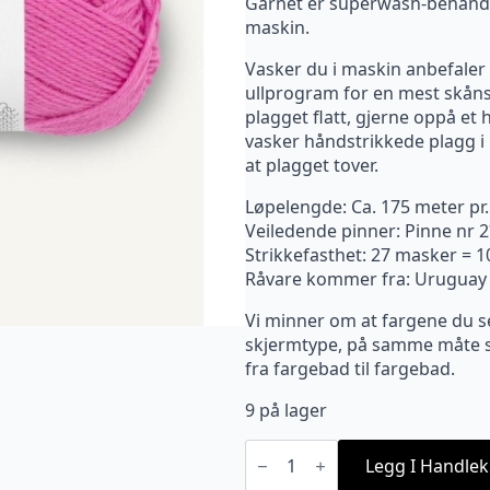
Garnet er superwash-behandlet 
maskin.
Vasker du i maskin anbefaler v
ullprogram for en mest skåns
plagget flatt, gjerne oppå et
vasker håndstrikkede plagg i u
at plagget tover.
Løpelengde: Ca. 175 meter pr
Veiledende pinner: Pinne nr 2
Strikkefasthet: 27 masker = 
Råvare kommer fra: Uruguay
Vi minner om at fargene du s
skjermtype, på samme måte so
fra fargebad til fargebad.
9 på lager
4628
Sisu
Legg I Handlek
Magenta