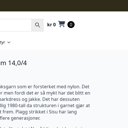
kr
0
0
tyr
m 14,0/4
bruksgarn som er forsterket med nylon. Det
r men fordi det er så mykt har det blitt en
 parkdress og jakke. Det har dessuten
lig 1980-tall da strukturen i garnet gjør at
rem. Plagg strikket i Sisu har lang
 flere generasjoner.