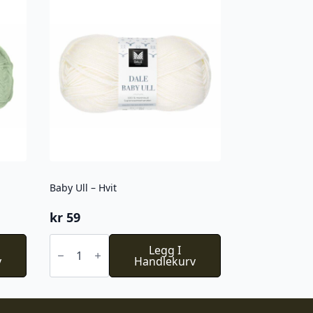
Baby Ull – Hvit
kr
59
Baby
Ull
Legg I
v
-
Handlekurv
Hvit
antall