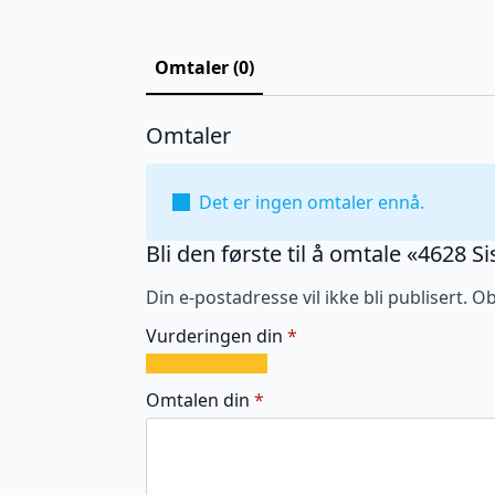
Omtaler (0)
Omtaler
Det er ingen omtaler ennå.
Bli den første til å omtale «4628
Din e-postadresse vil ikke bli publisert.
Ob
Vurderingen din
*
1
2
3
4
5
av
av
av
av
av
Omtalen din
*
5
5
5
5
5
stjerner
stjerner
stjerner
stjerner
stjerner