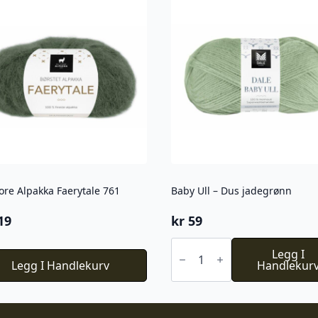
ore Alpakka Faerytale 761
Baby Ull – Dus jadegrønn
19
kr
59
Baby
Ull
Legg I
Legg I Handlekurv
-
Handlekur
Dus
jadegrønn
antall