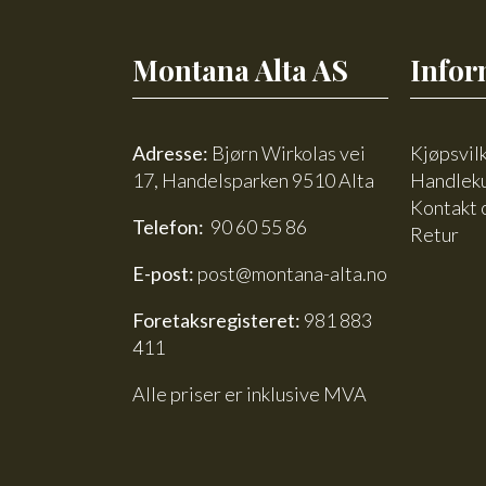
Montana Alta AS
Infor
Adresse:
Bjørn Wirkolas vei
Kjøpsvil
17, Handelsparken 9510 Alta
Handlek
Kontakt 
Telefon:
90 60 55 86
Retur
E-post:
post@montana-alta.no
Foretaksregisteret:
981 883
411
Alle priser er inklusive MVA