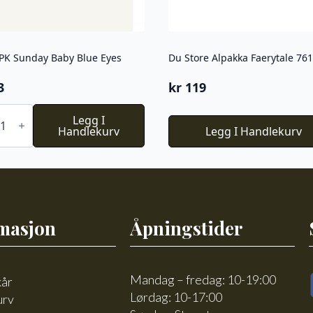
PK Sunday Baby Blue Eyes
Du Store Alpakka Faerytale 761
3
kr
119
Legg I
ay
Handlekurv
Legg I Handlekurv
l
masjon
Åpningstider
Mandag – fredag: 10-19:00
kår
Lørdag: 10-17:00
urv