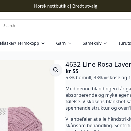
Norsk nettbutikk | Bredt utvalg
eflasker/ Termokopp
Garn
Samekniv
Turuts
4632 Line Rosa Lave
kr
55
53% bomull, 33% viskose og 1
Med denne blandingen får ga
absorberende og myke egensk
følelse. Viskosens blankhet 
spennende struktur og overfl
Vi anbefaler at alle håndstri
skånsom behandling. Sentrifug