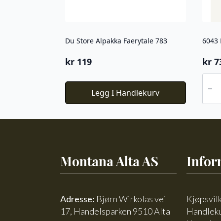
Du Store Alpakka Faerytale 783
6043 
kr
119
kr
7
6043
PK
Legg I Handlekurv
Sund
Baby
Blue
Eyes
antal
Montana Alta AS
Infor
Adresse:
Bjørn Wirkolas vei
Kjøpsvil
17, Handelsparken 9510 Alta
Handlek