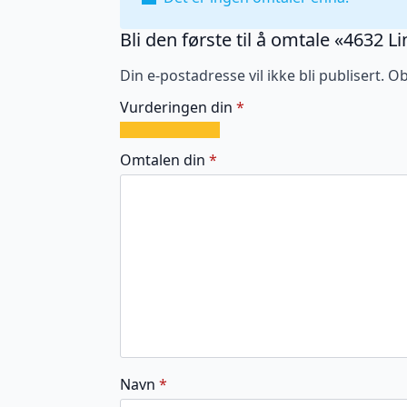
Bli den første til å omtale «4632 
Din e-postadresse vil ikke bli publisert.
Ob
Vurderingen din
*
1
2
3
4
5
av
av
av
av
av
Omtalen din
*
5
5
5
5
5
stjerner
stjerner
stjerner
stjerner
stjerner
Navn
*