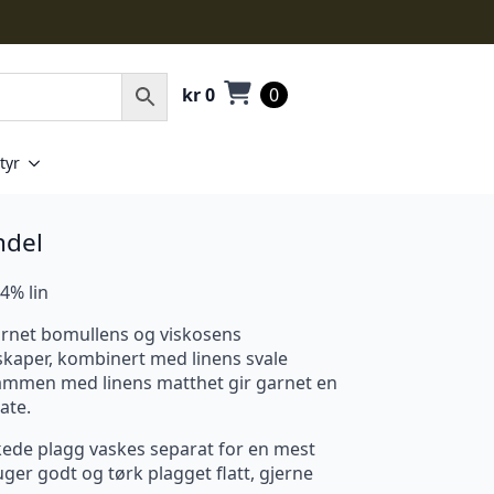
kr
0
0
tyr
ndel
4% lin
rnet bomullens og viskosens
aper, kombinert med linens svale
sammen med linens matthet gir garnet en
ate.
kkede plagg vaskes separat for en mest
er godt og tørk plagget flatt, gjerne