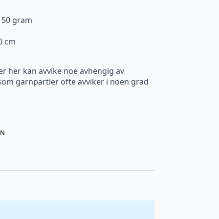
. 50 gram
10 cm
er her kan avvike noe avhengig av
m garnpartier ofte avviker i noen grad
RN