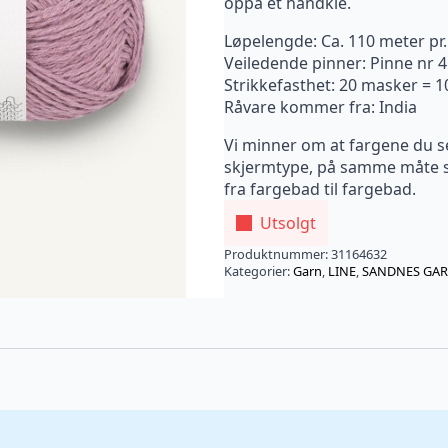
oppå et håndkle.
Løpelengde: Ca. 110 meter pr
Veiledende pinner: Pinne nr 4
Strikkefasthet: 20 masker = 
Råvare kommer fra: India
Vi minner om at fargene du s
skjermtype, på samme måte so
fra fargebad til fargebad.
Utsolgt
Produktnummer:
31164632
Kategorier:
Garn
,
LINE
,
SANDNES GA