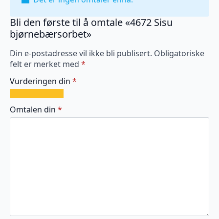
Bli den første til å omtale «4672 Sisu
bjørnebærsorbet»
Din e-postadresse vil ikke bli publisert.
Obligatoriske
felt er merket med
*
Vurderingen din
*
1
2
3
4
5
av
av
av
av
av
Omtalen din
*
5
5
5
5
5
stjerner
stjerner
stjerner
stjerner
stjerner