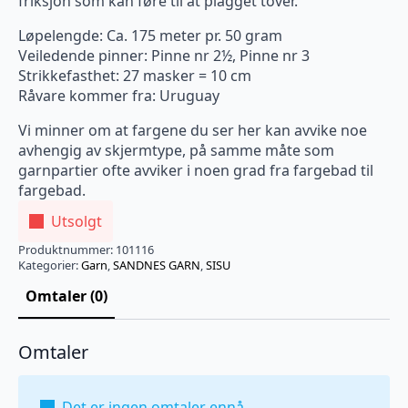
friksjon som kan føre til at plagget tover.
Løpelengde: Ca. 175 meter pr. 50 gram
Veiledende pinner: Pinne nr 2½, Pinne nr 3
Strikkefasthet: 27 masker = 10 cm
Råvare kommer fra: Uruguay
Vi minner om at fargene du ser her kan avvike noe
avhengig av skjermtype, på samme måte som
garnpartier ofte avviker i noen grad fra fargebad til
fargebad.
Utsolgt
Produktnummer:
101116
Kategorier:
Garn
,
SANDNES GARN
,
SISU
Omtaler (0)
Omtaler
Det er ingen omtaler ennå.