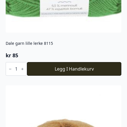
Dale garn lille lerke 8115
kr
85
Dale
garn
Legg I Handlekurv
lille
lerke
8115
antall