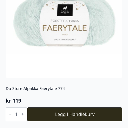
Du Store Alpakka Faerytale 774
kr
119
Du
Store
Legg I Handlekurv
Alpakka
Faerytale
774