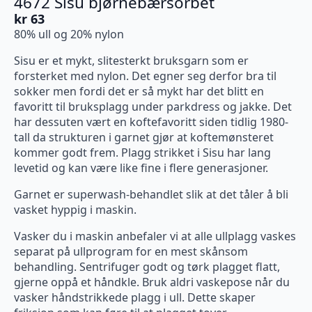
4672 Sisu bjørnebærsorbet
kr
63
80% ull og 20% nylon
Sisu er et mykt, slitesterkt bruksgarn som er
forsterket med nylon. Det egner seg derfor bra til
sokker men fordi det er så mykt har det blitt en
favoritt til bruksplagg under parkdress og jakke. Det
har dessuten vært en koftefavoritt siden tidlig 1980-
tall da strukturen i garnet gjør at koftemønsteret
kommer godt frem. Plagg strikket i Sisu har lang
levetid og kan være like fine i flere generasjoner.
Garnet er superwash-behandlet slik at det tåler å bli
vasket hyppig i maskin.
Vasker du i maskin anbefaler vi at alle ullplagg vaskes
separat på ullprogram for en mest skånsom
behandling. Sentrifuger godt og tørk plagget flatt,
gjerne oppå et håndkle. Bruk aldri vaskepose når du
vasker håndstrikkede plagg i ull. Dette skaper