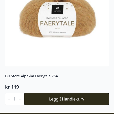
Du Store Alpakka Faerytale 754
kr
119
Du
Store
Legg I Handlekurv
Alpakka
Faerytale
754