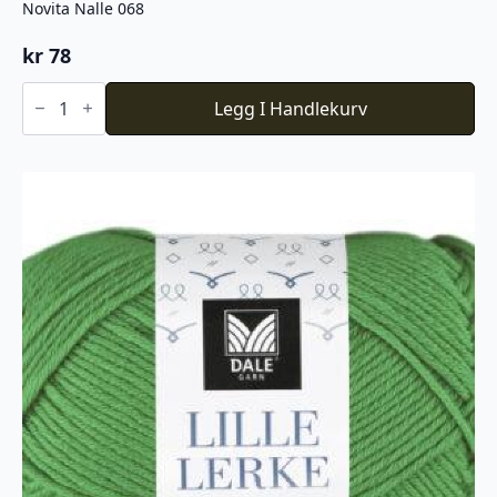
Novita Nalle 068
kr
78
Novita
Nalle
Legg I Handlekurv
068
antall