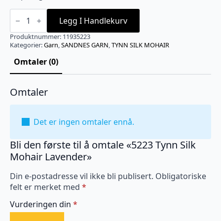
5223
Tynn
Legg I Handlekurv
Silk
Mohair
Produktnummer:
11935223
Lavender
Kategorier:
Garn
,
SANDNES GARN
,
TYNN SILK MOHAIR
antall
Omtaler (0)
Omtaler
Det er ingen omtaler ennå.
Bli den første til å omtale «5223 Tynn Silk
Mohair Lavender»
Din e-postadresse vil ikke bli publisert.
Obligatoriske
felt er merket med
*
Vurderingen din
*
1
2
3
4
5