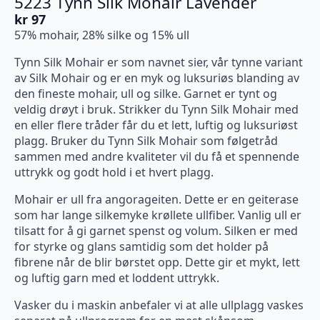
5223 Tynn Silk Mohair Lavender
kr
97
57% mohair, 28% silke og 15% ull
Tynn Silk Mohair er som navnet sier, vår tynne variant
av Silk Mohair og er en myk og luksuriøs blanding av
den fineste mohair, ull og silke. Garnet er tynt og
veldig drøyt i bruk. Strikker du Tynn Silk Mohair med
en eller flere tråder får du et lett, luftig og luksuriøst
plagg. Bruker du Tynn Silk Mohair som følgetråd
sammen med andre kvaliteter vil du få et spennende
uttrykk og godt hold i et hvert plagg.
Mohair er ull fra angorageiten. Dette er en geiterase
som har lange silkemyke krøllete ullfiber. Vanlig ull er
tilsatt for å gi garnet spenst og volum. Silken er med
for styrke og glans samtidig som det holder på
fibrene når de blir børstet opp. Dette gir et mykt, lett
og luftig garn med et loddent uttrykk.
Vasker du i maskin anbefaler vi at alle ullplagg vaskes