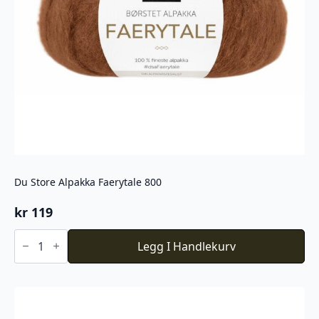
Du Store Alpakka Faerytale 800
kr
119
Du
Store
Legg I Handlekurv
Alpakka
Faerytale
800
antall