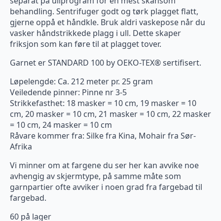
separat på ullprogram for en mest skånsom
behandling. Sentrifuger godt og tørk plagget flatt,
gjerne oppå et håndkle. Bruk aldri vaskepose når du
vasker håndstrikkede plagg i ull. Dette skaper
friksjon som kan føre til at plagget tover.
Garnet er STANDARD 100 by OEKO-TEX® sertifisert.
Løpelengde: Ca. 212 meter pr. 25 gram
Veiledende pinner: Pinne nr 3-5
Strikkefasthet: 18 masker = 10 cm, 19 masker = 10
cm, 20 masker = 10 cm, 21 masker = 10 cm, 22 masker
= 10 cm, 24 masker = 10 cm
Råvare kommer fra: Silke fra Kina, Mohair fra Sør-
Afrika
Vi minner om at fargene du ser her kan avvike noe
avhengig av skjermtype, på samme måte som
garnpartier ofte avviker i noen grad fra fargebad til
fargebad.
60 på lager