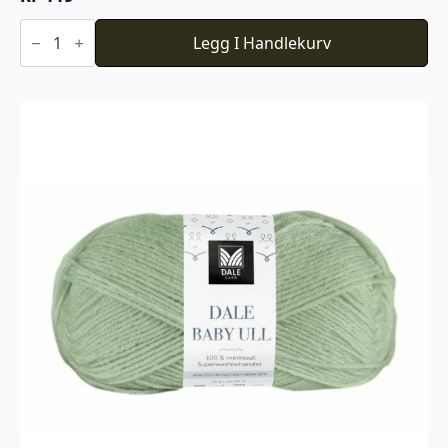
Du
Store
Legg I Handlekurv
Alpakka
Faerytale
788
antall