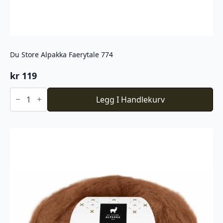
Du Store Alpakka Faerytale 774
kr
119
Du
Store
Legg I Handlekurv
Alpakka
Faerytale
774
antall