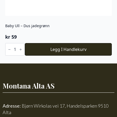
Baby Ull – Dus jadegrønn
kr
59
Baby
Ull
Legg I Handlekurv
-
Dus
jadegrønn
antall
Montana Alta AS
Adresse:
Bjørn Wirkolas vei 17, Handelsparken 9510
Alta