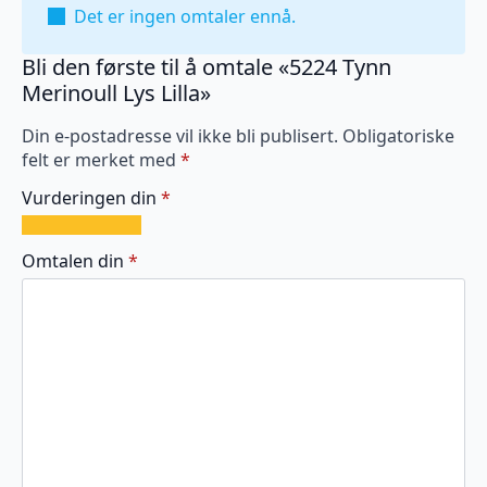
Det er ingen omtaler ennå.
Bli den første til å omtale «5224 Tynn
Merinoull Lys Lilla»
Din e-postadresse vil ikke bli publisert.
Obligatoriske
felt er merket med
*
Vurderingen din
*
1
2
3
4
5
av
av
av
av
av
Omtalen din
*
5
5
5
5
5
stjerner
stjerner
stjerner
stjerner
stjerner