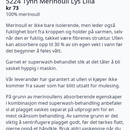
5224 Tynn Merinoull Lys Lilla
kr
73
100% merinoull
Merinoull er ikke bare isolerende, men leder også
fuktighet bort fra kroppen og holder på varmen, selv
når den er fuktig, takket være fibrenes struktur. Ullen
kan absorbere opp til 30 % av sin egen vekt i vann før
det begynner å føles vått.
Garnet er superwash-behandlet slik at det tåler å bli
vasket hyppig i maskin.
Vår leverandør har garantert at ullen vi kjøper ikke
kommer fra sauer som har blitt utsatt for mulesing.
På grunn av merinoullens absorberende egenskaper
i kombinasjon med superwash-behandling anbefaler
vi at plagget vaskes separat på ullprogram for en
mest skånsom behandling. Av samme grunn er det
viktig å sentrifugere plagget godt, før det tørkes flatt,
gjerne oppå et håndkle. Bruk aldri vaskepose når du