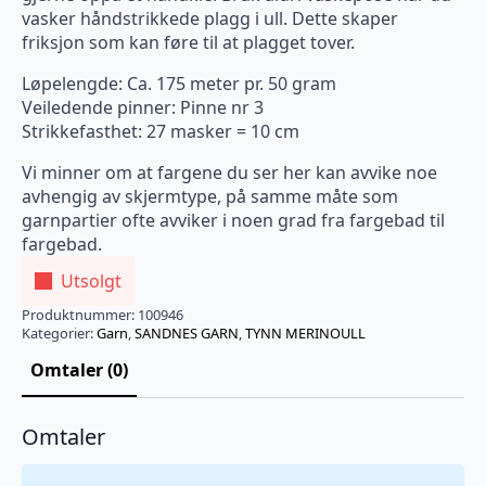
vasker håndstrikkede plagg i ull. Dette skaper
friksjon som kan føre til at plagget tover.
Løpelengde: Ca. 175 meter pr. 50 gram
Veiledende pinner: Pinne nr 3
Strikkefasthet: 27 masker = 10 cm
Vi minner om at fargene du ser her kan avvike noe
avhengig av skjermtype, på samme måte som
garnpartier ofte avviker i noen grad fra fargebad til
fargebad.
Utsolgt
Produktnummer:
100946
Kategorier:
Garn
,
SANDNES GARN
,
TYNN MERINOULL
Omtaler (0)
Omtaler