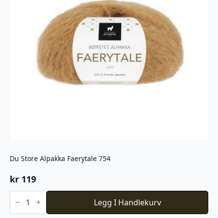
Du Store Alpakka Faerytale 754
kr
119
Du
Store
Legg I Handlekurv
Alpakka
Faerytale