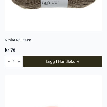
Novita Nalle 068
kr
78
Novita
Nalle
Legg I Handlekurv
068
antall