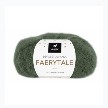
754
antall