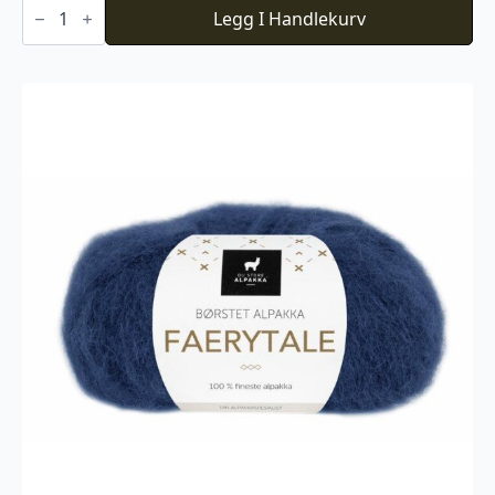
Novita
Icelandic
Legg I Handlekurv
Wool
523
antall