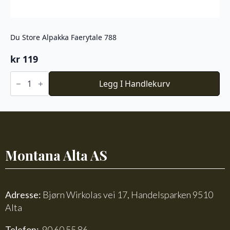
Du Store Alpakka Faerytale 788
kr
119
Du
Store
Legg I Handlekurv
Alpakka
Faerytale
788
antall
Montana Alta AS
Adresse:
Bjørn Wirkolas vei 17, Handelsparken 9510
Alta
Telefon:
90 60 55 86