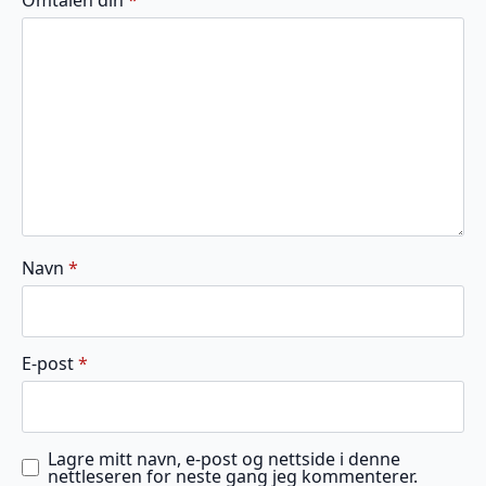
5
5
5
5
5
stjerner
stjerner
stjerner
stjerner
stjerner
Navn
*
E-post
*
Lagre mitt navn, e-post og nettside i denne
nettleseren for neste gang jeg kommenterer.