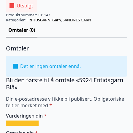
Utsolgt
Produktnummer:
101147
Kategorier:
FRITIDSGARN
,
Garn
,
SANDNES GARN
Omtaler (0)
Omtaler
Det er ingen omtaler ennå.
Bli den første til å omtale «5924 Fritidsgarn
Blå»
Din e-postadresse vil ikke bli publisert.
Obligatoriske
felt er merket med
*
Vurderingen din
*
1
2
3
4
5
av
av
av
av
av
Omtalen din
*