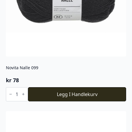
Novita Nalle 099
kr
78
Novita
Nalle
Legg I Handlekurv
099
antall