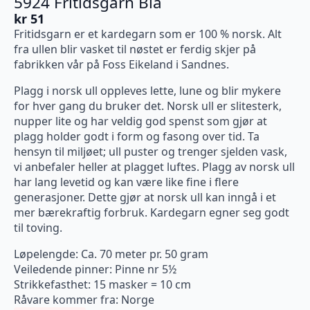
5924 Fritidsgarn Blå
kr
51
Fritidsgarn er et kardegarn som er 100 % norsk. Alt
fra ullen blir vasket til nøstet er ferdig skjer på
fabrikken vår på Foss Eikeland i Sandnes.
Plagg i norsk ull oppleves lette, lune og blir mykere
for hver gang du bruker det. Norsk ull er slitesterk,
nupper lite og har veldig god spenst som gjør at
plagg holder godt i form og fasong over tid. Ta
hensyn til miljøet; ull puster og trenger sjelden vask,
vi anbefaler heller at plagget luftes. Plagg av norsk ull
har lang levetid og kan være like fine i flere
generasjoner. Dette gjør at norsk ull kan inngå i et
mer bærekraftig forbruk. Kardegarn egner seg godt
til toving.
Løpelengde: Ca. 70 meter pr. 50 gram
Veiledende pinner: Pinne nr 5½
Strikkefasthet: 15 masker = 10 cm
Råvare kommer fra: Norge