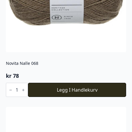
Novita Nalle 068
kr
78
Novita
Nalle
Legg I Handlekurv
068
antall