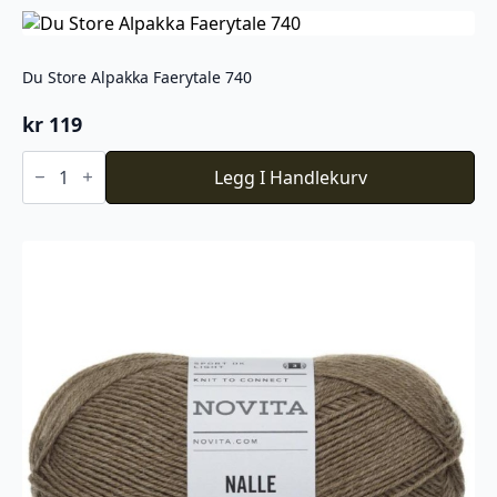
Eyes
antall
Du Store Alpakka Faerytale 740
kr
119
Du
Store
Legg I Handlekurv
Alpakka
Faerytale
740
antall