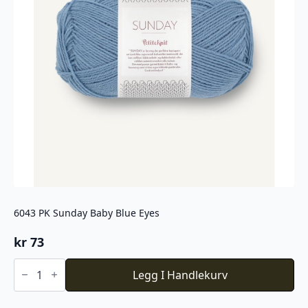
6043 PK Sunday Baby Blue Eyes
kr
73
6043
PK
Legg I Handlekurv
Sunday
Baby
Blue