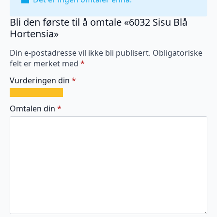
Bli den første til å omtale «6032 Sisu Blå
Hortensia»
Din e-postadresse vil ikke bli publisert.
Obligatoriske
felt er merket med
*
Vurderingen din
*
1
2
3
4
5
av
av
av
av
av
Omtalen din
*
5
5
5
5
5
stjerner
stjerner
stjerner
stjerner
stjerner