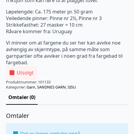
friksjon som kan føre til at plagget tover.
Løpelengde: Ca. 175 meter pr. 50 gram
Veiledende pinner: Pinne nr 2½, Pinne nr 3
Strikkefasthet: 27 masker = 10 cm
Råvare kommer fra: Uruguay
Vi minner om at fargene du ser her kan avvike noe
avhengig av skjermtype, på samme måte som
garnpartier ofte avviker i noen grad fra fargebad til
fargebad.
Utsolgt
Produktnummer:
101133
Kategorier:
Garn
,
SANDNES GARN
,
SISU
Omtaler (0)
Omtaler
Det er ingen omtaler ennå.