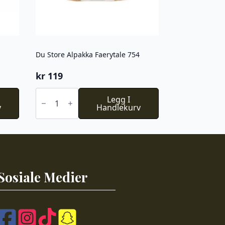
Du Store Alpakka Faerytale 754
kr
119
Du
Store
Legg I
v
Alpakka
Handlekurv
Faerytale
754
antall
Sosiale Medier