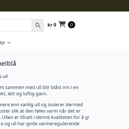
kr
0
0
tyr
elblå
 ull
m sammen med ull blir blåst inn i en
t, lett og luftig garn.
mere enn vanlig ull og isolerer dermed
ster slik at den føles varm når det er
 Ullen er tilsatt i denne kvaliteten for å gi
ka og ull har gode varmeregulerende