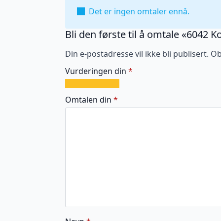
Det er ingen omtaler ennå.
Bli den første til å omtale «6042
Din e-postadresse vil ikke bli publisert.
Ob
Vurderingen din
*
1
2
3
4
5
av
av
av
av
av
Omtalen din
*
5
5
5
5
5
stjerner
stjerner
stjerner
stjerner
stjerner