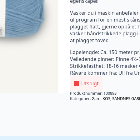
egenskaper.
Vasker du i maskin anbefaler v
ullprogram for en mest skåns
plagget flatt, gjerne oppå et
vasker håndstrikkede plagg i u
at plagget tover.
Løpelengde: Ca. 150 meter pr
Veiledende pinner: Pinne 4½-
Strikkefasthet: 18-16 masker
Råvare kommer fra: Ull fra U
Utsolgt
Produktnummer:
100893
Kategorier:
Garn
,
KOS
,
SANDNES GAR