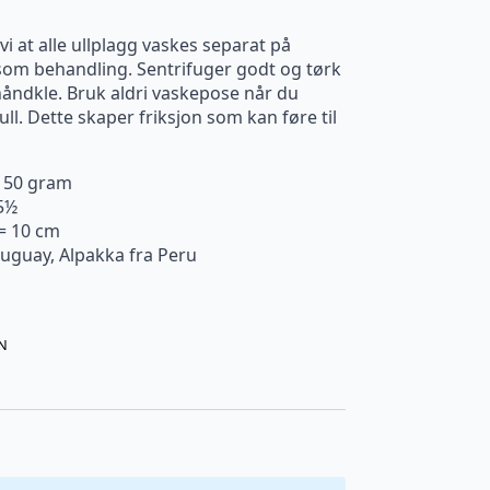
i at alle ullplagg vaskes separat på
om behandling. Sentrifuger godt og tørk
 håndkle. Bruk aldri vaskepose når du
ll. Dette skaper friksjon som kan føre til
. 50 gram
5½
 = 10 cm
ruguay, Alpakka fra Peru
N