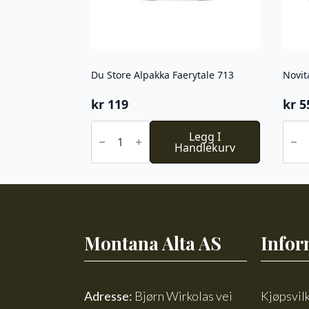
Du Store Alpakka Faerytale 713
Novit
kr
119
kr
5
Du
Novi
Store
Legg I
Icela
Alpakka
Handlekurv
Woo
Faerytale
523
713
antal
antall
Montana Alta AS
Infor
Adresse:
Bjørn Wirkolas vei
Kjøpsvil