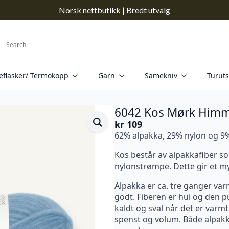
Norsk nettbutikk | Bredt utvalg
eflasker/ Termokopp
Garn
Samekniv
Turuts
6042 Kos Mørk Himm
kr
109
62% alpakka, 29% nylon og 9%
Kos består av alpakkafiber so
nylonstrømpe. Dette gir et myk
Alpakka er ca. tre ganger var
godt. Fiberen er hul og den pu
kaldt og sval når det er varmt.
spenst og volum. Både alpak