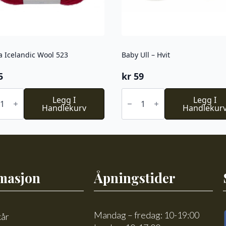
a Icelandic Wool 523
Baby Ull – Hvit
5
kr
59
ta
Baby
ndic
Legg I
Ull
Legg I
l
Handlekurv
-
Handlekur
Hvit
l
antall
masjon
Åpningstider
Mandag – fredag: 10-19:00
kår