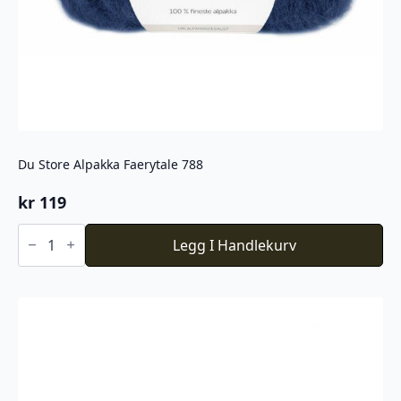
Du Store Alpakka Faerytale 788
kr
119
Du
Store
Legg I Handlekurv
Alpakka
Faerytale
788
antall