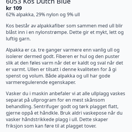
6053 Kos Dutch Blue
kr
109
62% alpakka, 29% nylon og 9% ull
Kos består av alpakkafiber som sammen med ull blir
blåst inn i en nylonstrømpe. Dette gir et mykt, lett og
luftig garn.
Alpakka er ca. tre ganger varmere enn vanlig ull og
isolerer dermed godt. Fiberen er hul og den puster
slik at den føles varm når det er kaldt og sval når det
er varmt. Ullen er tilsatt i denne kvaliteten for å gi
spenst og volum. Både alpakka og ull har gode
varmeregulerende egenskaper.
Vasker du i maskin anbefaler vi at alle ullplagg vaskes
separat på ullprogram for en mest skånsom
behandling. Sentrifuger godt og tørk plagget flatt,
gjerne oppå et håndkle. Bruk aldri vaskepose når du
vasker håndstrikkede plagg i ull. Dette skaper
friksjon som kan føre til at plagget tover.