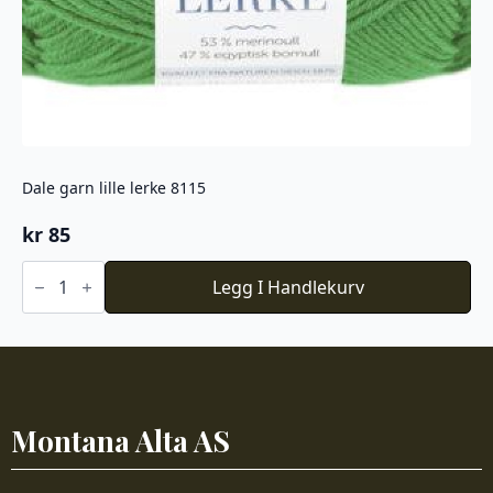
Dale garn lille lerke 8115
kr
85
Dale
garn
Legg I Handlekurv
lille
lerke
8115
antall
Montana Alta AS