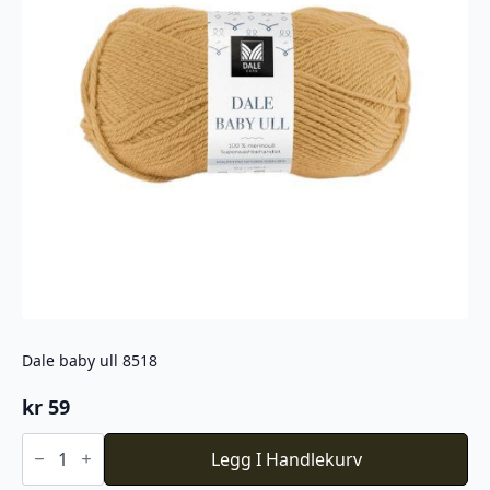
Dale baby ull 8518
kr
59
Dale
baby
Legg I Handlekurv
ull