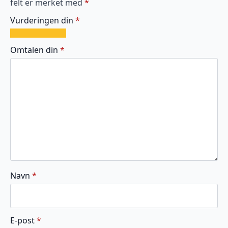
felt er merket med
*
Vurderingen din
*
1
2
3
4
5
av
av
av
av
av
Omtalen din
*
5
5
5
5
5
stjerner
stjerner
stjerner
stjerner
stjerner
Navn
*
E-post
*