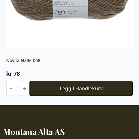
Novita Nalle 068
kr
78
Novita
Nalle
Legg I Handlekurv
068
antall
Montana Alta AS