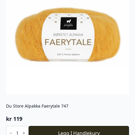
Du Store Alpakka Faerytale 747
kr
119
Du
Store
Legg I Handlekurv