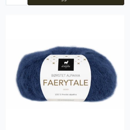
Alpakka
Faerytale
747
antall