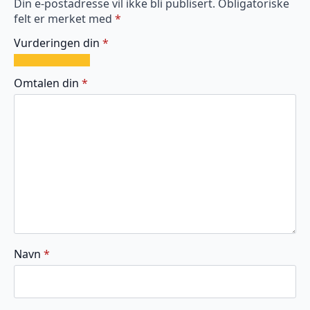
Din e-postadresse vil ikke bli publisert.
Obligatoriske
felt er merket med
*
Vurderingen din
*
1
2
3
4
5
av
av
av
av
av
Omtalen din
*
5
5
5
5
5
stjerner
stjerner
stjerner
stjerner
stjerner
Navn
*