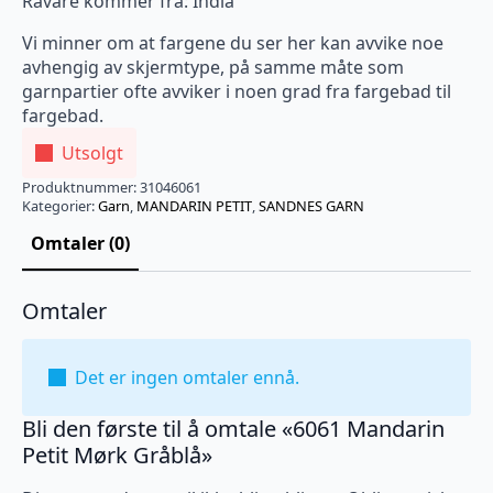
Råvare kommer fra: India
Vi minner om at fargene du ser her kan avvike noe
avhengig av skjermtype, på samme måte som
garnpartier ofte avviker i noen grad fra fargebad til
fargebad.
Utsolgt
Produktnummer:
31046061
Kategorier:
Garn
,
MANDARIN PETIT
,
SANDNES GARN
Omtaler (0)
Omtaler
Det er ingen omtaler ennå.
Bli den første til å omtale «6061 Mandarin
Petit Mørk Gråblå»