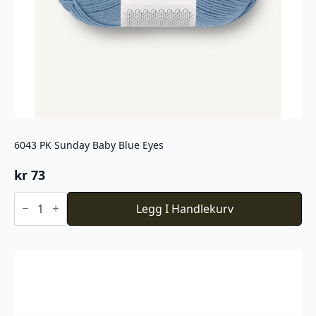
6043 PK Sunday Baby Blue Eyes
kr
73
6043
PK
Legg I Handlekurv
Sunday
Baby
Blue
Eyes
antall