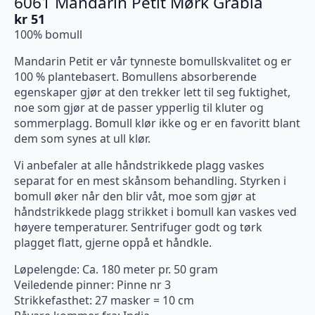
6061 Mandarin Petit Mørk Gråblå
kr
51
100% bomull
Mandarin Petit er vår tynneste bomullskvalitet og er
100 % plantebasert. Bomullens absorberende
egenskaper gjør at den trekker lett til seg fuktighet,
noe som gjør at de passer ypperlig til kluter og
sommerplagg. Bomull klør ikke og er en favoritt blant
dem som synes at ull klør.
Vi anbefaler at alle håndstrikkede plagg vaskes
separat for en mest skånsom behandling. Styrken i
bomull øker når den blir våt, moe som gjør at
håndstrikkede plagg strikket i bomull kan vaskes ved
høyere temperaturer. Sentrifuger godt og tørk
plagget flatt, gjerne oppå et håndkle.
Løpelengde: Ca. 180 meter pr. 50 gram
Veiledende pinner: Pinne nr 3
Strikkefasthet: 27 masker = 10 cm