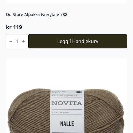
Du Store Alpakka Faerytale 788
kr
119
Du
Store
Legg I Handlekurv
Alpakka
Faerytale
788
antall