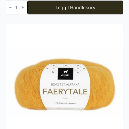
Du
Store
Legg I Handlekurv
Alpakka
Faerytale
740
antall