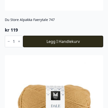
Du Store Alpakka Faerytale 747
kr
119
Du
Store
Legg I Handlekurv
Alpakka
Faerytale
747
antall