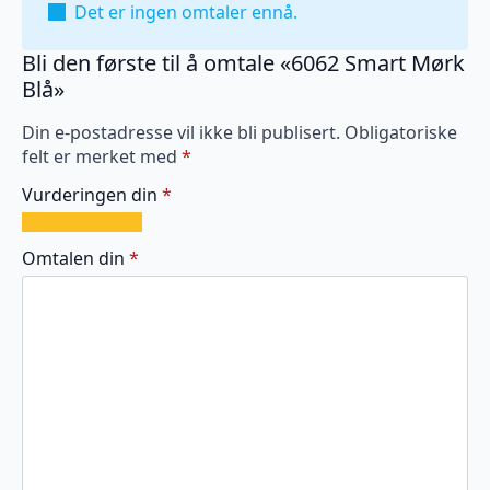
Det er ingen omtaler ennå.
Bli den første til å omtale «6062 Smart Mørk
Blå»
Din e-postadresse vil ikke bli publisert.
Obligatoriske
felt er merket med
*
Vurderingen din
*
1
2
3
4
5
av
av
av
av
av
Omtalen din
*
5
5
5
5
5
stjerner
stjerner
stjerner
stjerner
stjerner