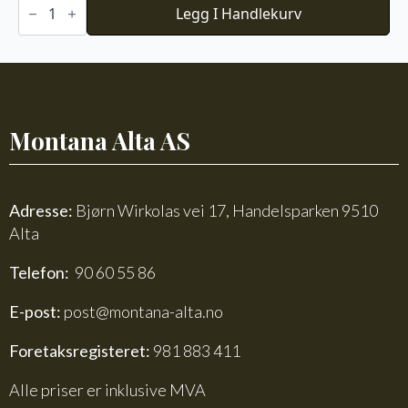
Store
Legg I Handlekurv
Alpakka
Faerytale
788
antall
Montana Alta AS
Adresse:
Bjørn Wirkolas vei 17, Handelsparken 9510
Alta
Telefon:
90 60 55 86
E-post:
post@montana-alta.no
Foretaksregisteret:
981 883 411
Alle priser er inklusive MVA