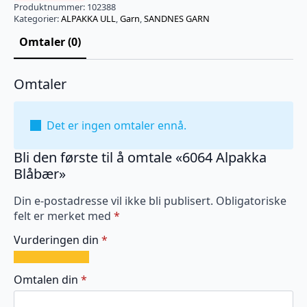
Produktnummer:
102388
Kategorier:
ALPAKKA ULL
,
Garn
,
SANDNES GARN
Omtaler (0)
Omtaler
Det er ingen omtaler ennå.
Bli den første til å omtale «6064 Alpakka
Blåbær»
Din e-postadresse vil ikke bli publisert.
Obligatoriske
felt er merket med
*
Vurderingen din
*
1
2
3
4
5
av
av
av
av
av
Omtalen din
*
5
5
5
5
5
stjerner
stjerner
stjerner
stjerner
stjerner