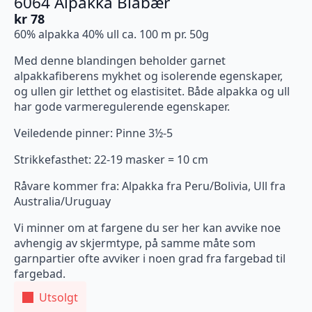
6064 Alpakka Blåbær
kr
78
60% alpakka 40% ull ca. 100 m pr. 50g
Med denne blandingen beholder garnet
alpakkafiberens mykhet og isolerende egenskaper,
og ullen gir letthet og elastisitet. Både alpakka og ull
har gode varmeregulerende egenskaper.
Veiledende pinner: Pinne 3½-5
Strikkefasthet: 22-19 masker = 10 cm
Råvare kommer fra: Alpakka fra Peru/Bolivia, Ull fra
Australia/Uruguay
Vi minner om at fargene du ser her kan avvike noe
avhengig av skjermtype, på samme måte som
garnpartier ofte avviker i noen grad fra fargebad til
fargebad.
Utsolgt