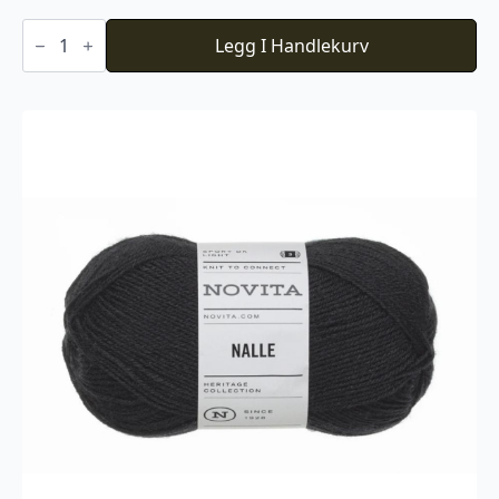
Du
Store
Legg I Handlekurv
Alpakka
Faerytale
800
antall