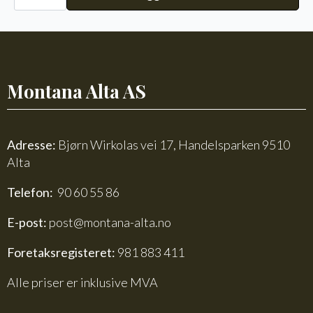
Alpakka
Faerytale
754
antall
Montana Alta AS
Adresse:
Bjørn Wirkolas vei 17, Handelsparken 9510
Alta
Telefon:
90 60 55 86
E-post:
post@montana-alta.no
Foretaksregisteret:
981 883 411
Alle priser er inklusive MVA