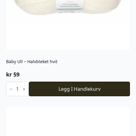
Baby Ull – Halvbleket hvit
kr
59
Baby
Ull
Legg I Handlekurv
-
Halvbleket
hvit
antall