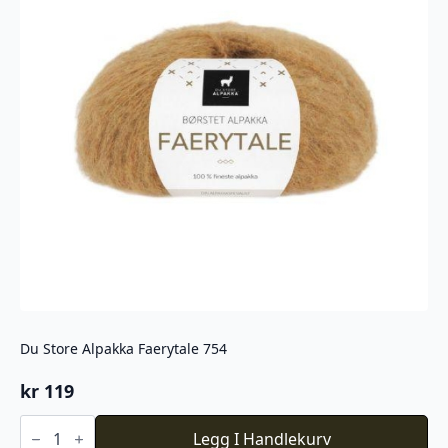
Du Store Alpakka Faerytale 754
kr
119
Du
Store
Legg I Handlekurv