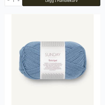
Store
Legg I Handlekurv
Alpakka
Faerytale
800
antall