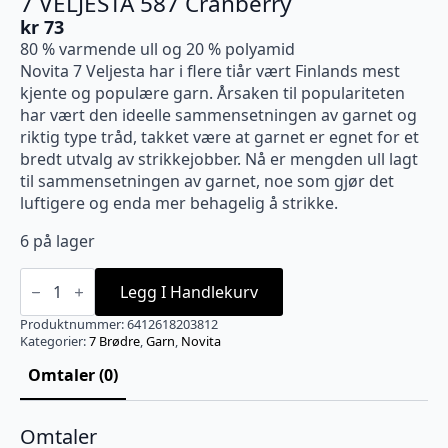
7 VELJESTÄ 587 Cranberry
kr
73
80 % varmende ull og 20 % polyamid
Novita 7 Veljesta har i flere tiår vært Finlands mest
kjente og populære garn. Årsaken til populariteten
har vært den ideelle sammensetningen av garnet og
riktig type tråd, takket være at garnet er egnet for et
bredt utvalg av strikkejobber. Nå er mengden ull lagt
til sammensetningen av garnet, noe som gjør det
luftigere og enda mer behagelig å strikke.
6 på lager
7
VELJESTÄ
Legg I Handlekurv
587
Cranberry
Produktnummer:
6412618203812
antall
Kategorier:
7 Brødre
,
Garn
,
Novita
Omtaler (0)
Omtaler