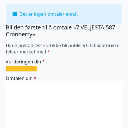
Det er ingen omtaler ennå.
Bli den første til å omtale «7 VELJESTÄ 587
Cranberry»
Din e-postadresse vil ikke bli publisert.
Obligatoriske
felt er merket med
*
Vurderingen din
*
1
2
3
4
5
av
av
av
av
av
Omtalen din
*
5
5
5
5
5
stjerner
stjerner
stjerner
stjerner
stjerner