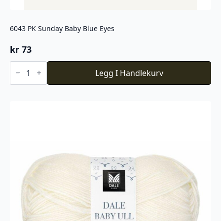
6043 PK Sunday Baby Blue Eyes
kr
73
6043
PK
Legg I Handlekurv
Sunday
Baby
Blue
Eyes
antall