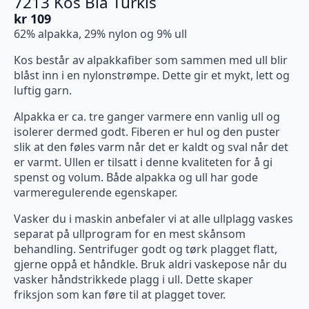
7213 Kos Blå Turkis
kr
109
62% alpakka, 29% nylon og 9% ull
Kos består av alpakkafiber som sammen med ull blir
blåst inn i en nylonstrømpe. Dette gir et mykt, lett og
luftig garn.
Alpakka er ca. tre ganger varmere enn vanlig ull og
isolerer dermed godt. Fiberen er hul og den puster
slik at den føles varm når det er kaldt og sval når det
er varmt. Ullen er tilsatt i denne kvaliteten for å gi
spenst og volum. Både alpakka og ull har gode
varmeregulerende egenskaper.
Vasker du i maskin anbefaler vi at alle ullplagg vaskes
separat på ullprogram for en mest skånsom
behandling. Sentrifuger godt og tørk plagget flatt,
gjerne oppå et håndkle. Bruk aldri vaskepose når du
vasker håndstrikkede plagg i ull. Dette skaper
friksjon som kan føre til at plagget tover.