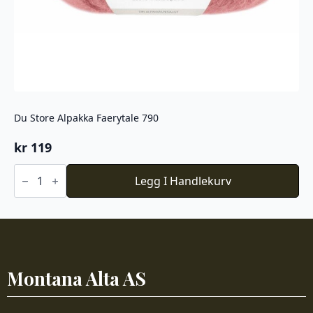
Du Store Alpakka Faerytale 790
kr
119
Du
Store
Legg I Handlekurv
Alpakka
Faerytale
790
antall
Montana Alta AS