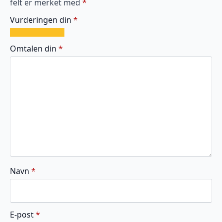
felt er merket med
*
Vurderingen din
*
1
2
3
4
5
av
av
av
av
av
Omtalen din
*
5
5
5
5
5
stjerner
stjerner
stjerner
stjerner
stjerner
Navn
*
E-post
*