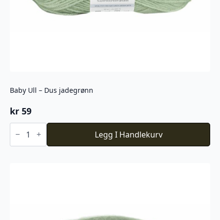
Baby Ull – Dus jadegrønn
kr
59
Baby
Ull
Legg I Handlekurv
-
Dus
jadegrønn
antall