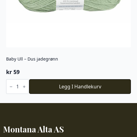
Baby Ull – Dus jadegrønn
kr
59
Baby
Ull
Legg I Handlekurv
-
Dus
jadegrønn
antall
Montana Alta AS