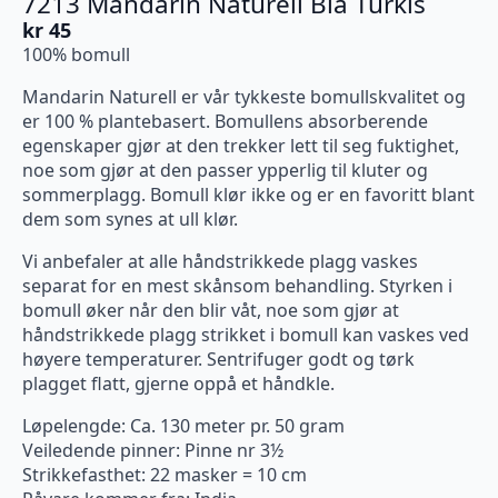
7213 Mandarin Naturell Blå Turkis
kr
45
100% bomull
Mandarin Naturell er vår tykkeste bomullskvalitet og
er 100 % plantebasert. Bomullens absorberende
egenskaper gjør at den trekker lett til seg fuktighet,
noe som gjør at den passer ypperlig til kluter og
sommerplagg. Bomull klør ikke og er en favoritt blant
dem som synes at ull klør.
Vi anbefaler at alle håndstrikkede plagg vaskes
separat for en mest skånsom behandling. Styrken i
bomull øker når den blir våt, noe som gjør at
håndstrikkede plagg strikket i bomull kan vaskes ved
høyere temperaturer. Sentrifuger godt og tørk
plagget flatt, gjerne oppå et håndkle.
Løpelengde: Ca. 130 meter pr. 50 gram
Veiledende pinner: Pinne nr 3½
Strikkefasthet: 22 masker = 10 cm