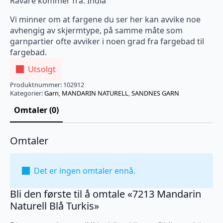
Råvare kommer fra: India
Vi minner om at fargene du ser her kan avvike noe
avhengig av skjermtype, på samme måte som
garnpartier ofte avviker i noen grad fra fargebad til
fargebad.
Utsolgt
Produktnummer:
102912
Kategorier:
Garn
,
MANDARIN NATURELL
,
SANDNES GARN
Omtaler (0)
Omtaler
Det er ingen omtaler ennå.
Bli den første til å omtale «7213 Mandarin
Naturell Blå Turkis»