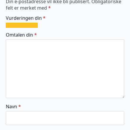
Din e-postadresse vil ikke bli publisert.
Obligatoriske
felt er merket med
*
Vurderingen din
*
1
2
3
4
5
av
av
av
av
av
Omtalen din
*
5
5
5
5
5
stjerner
stjerner
stjerner
stjerner
stjerner
Navn
*