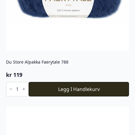
Du Store Alpakka Faerytale 788
kr
119
Du
Store
Legg I Handlekurv
Alpakka
Faerytale
788
antall