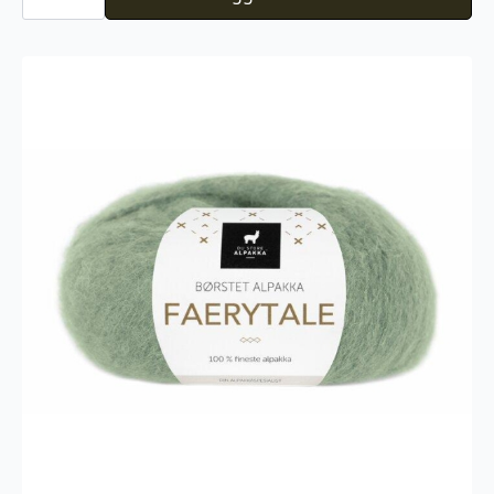
Alpakka
Faerytale
754
antall