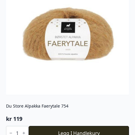
Du Store Alpakka Faerytale 754
kr
119
Du
Store
Legg I Handlekurv