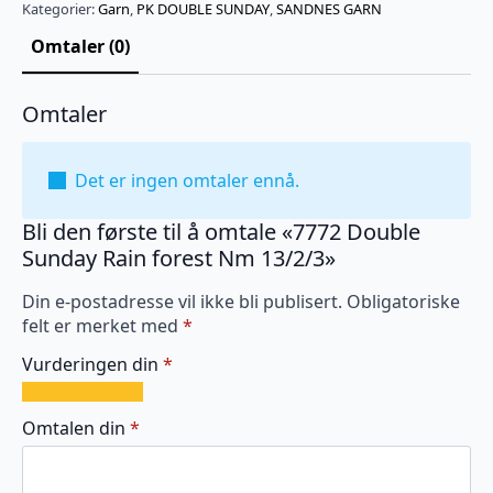
forest
Kategorier:
Garn
,
PK DOUBLE SUNDAY
,
SANDNES GARN
Nm
13/2/3
Omtaler (0)
antall
Omtaler
Det er ingen omtaler ennå.
Bli den første til å omtale «7772 Double
Sunday Rain forest Nm 13/2/3»
Din e-postadresse vil ikke bli publisert.
Obligatoriske
felt er merket med
*
Vurderingen din
*
1
2
3
4
5
av
av
av
av
av
Omtalen din
*
5
5
5
5
5
stjerner
stjerner
stjerner
stjerner
stjerner