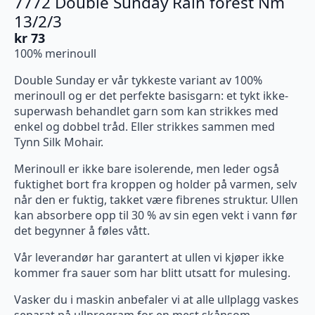
7772 Double Sunday Rain forest Nm
13/2/3
kr
73
100% merinoull
Double Sunday er vår tykkeste variant av 100%
merinoull og er det perfekte basisgarn: et tykt ikke-
superwash behandlet garn som kan strikkes med
enkel og dobbel tråd. Eller strikkes sammen med
Tynn Silk Mohair.
Merinoull er ikke bare isolerende, men leder også
fuktighet bort fra kroppen og holder på varmen, selv
når den er fuktig, takket være fibrenes struktur. Ullen
kan absorbere opp til 30 % av sin egen vekt i vann før
det begynner å føles vått.
Vår leverandør har garantert at ullen vi kjøper ikke
kommer fra sauer som har blitt utsatt for mulesing.
Vasker du i maskin anbefaler vi at alle ullplagg vaskes