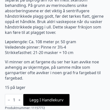
separat på ullprogram for en mest skånsom
behandling. På grunn av merinoullens unike
absorberingsevne er det viktig å sentrifugere
håndstrikkede plagg godt, før det tørkes flatt, gjerne
oppå et håndkle. Bruk aldri vaskepose når du vasker
håndstrikkede plagg i ull. Dette skaper friksjon som
kan føre til at plagget tover.
Løpelengde: Ca. 108 meter pr. 50 gram
Veiledende pinner: Pinne nr 3½-4
Strikkefasthet: 21-20 masker = 10 cm
Vi minner om at fargene du ser her kan avvike noe
avhengig av skjermtype, på samme måte som
garnpartier ofte avviker i noen grad fra fargebad til
fargebad.
15 på lager
7772
Double
Legg I Handlekurv
Sunday
Rain
Produktnummer:
11157772