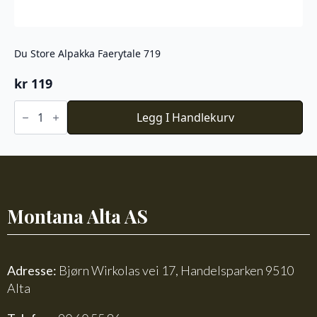
Du Store Alpakka Faerytale 719
kr
119
Du
Store
Legg I Handlekurv
Alpakka
Faerytale
719
antall
Montana Alta AS
Adresse:
Bjørn Wirkolas vei 17, Handelsparken 9510
Alta