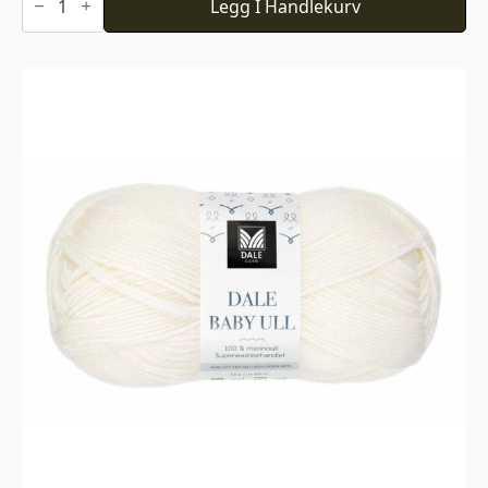
Store
Legg I Handlekurv
Alpakka
Faerytale
800
antall