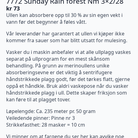
7772 Sunday Rain forest Nm 3×2/28
kr
73
Ullen kan absorbere opp til 30 % av sin egen vekt i
vann før det begynner å føles vått.
Vår leverandør har garantert at ullen vi kjøper ikke
kommer fra sauer som har blitt utsatt for mulesing.
Vasker du i maskin anbefaler vi at alle ullplagg vaskes
separat på ullprogram for en mest skånsom
behandling. På grunn av merinoullens unike
absorberingsevne er det viktig å sentrifugere
håndstrikkede plagg godt, før det tørkes flatt, gjerne
oppå et håndkle. Bruk aldri vaskepose når du vasker
håndstrikkede plagg i ull. Dette skaper friksjon som
kan føre til at plagget tover.
Løpelengde: Ca. 235 meter pr. 50 gram
Veiledende pinner: Pinne nr 3
Strikkefasthet: 28 masker = 10 cm
Vi minner om at fargene du ser her kan avvike noe