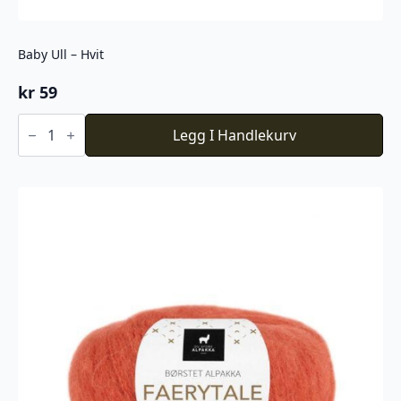
Baby Ull – Hvit
kr
59
Baby
Ull
Legg I Handlekurv
-
Hvit
antall