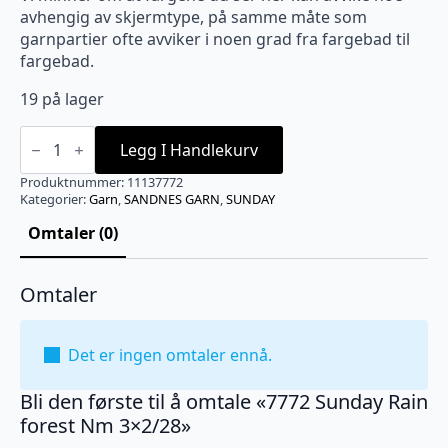
avhengig av skjermtype, på samme måte som
garnpartier ofte avviker i noen grad fra fargebad til
fargebad.
19 på lager
7772
Sunday
Legg I Handlekurv
Rain
forest
Produktnummer:
11137772
Nm
Kategorier:
Garn
,
SANDNES GARN
,
SUNDAY
3x2/28
antall
Omtaler (0)
Omtaler
Det er ingen omtaler ennå.
Bli den første til å omtale «7772 Sunday Rain
forest Nm 3×2/28»