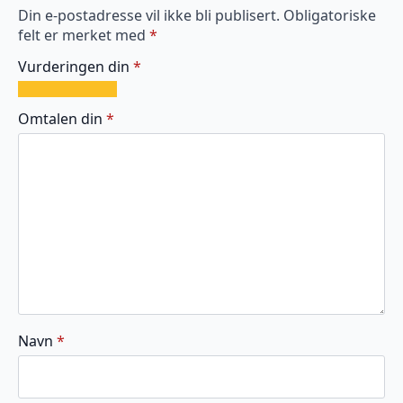
Din e-postadresse vil ikke bli publisert.
Obligatoriske
felt er merket med
*
Vurderingen din
*
1
2
3
4
5
av
av
av
av
av
Omtalen din
*
5
5
5
5
5
stjerner
stjerner
stjerner
stjerner
stjerner
Navn
*