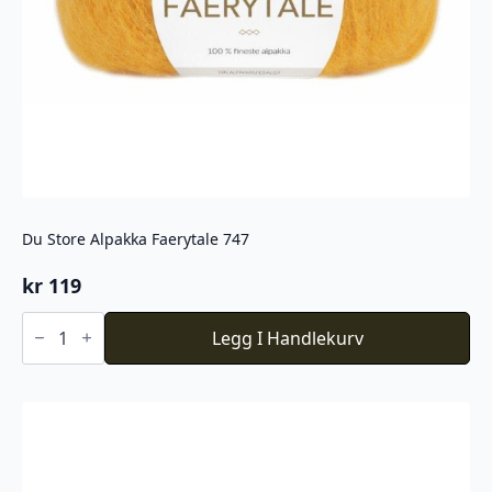
Du Store Alpakka Faerytale 747
kr
119
Du
Store
Legg I Handlekurv
Alpakka
Faerytale
747
antall